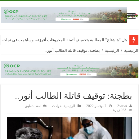
هل “هاشتاغ” المطالبة بتخفيض أثمنة المحروقات أفرزته، وساهمت في نجاحه
الرئيسية
/
الرئيسية
/
بطجنة: توقيف قاتلة الطالب أنور..
بطجنة: توقيف قاتلة الطالب أنور..
Zwawi
7 نوفمبر 2022
الرئيسية
,
حوادث
اضف تعليق
963 زيارة