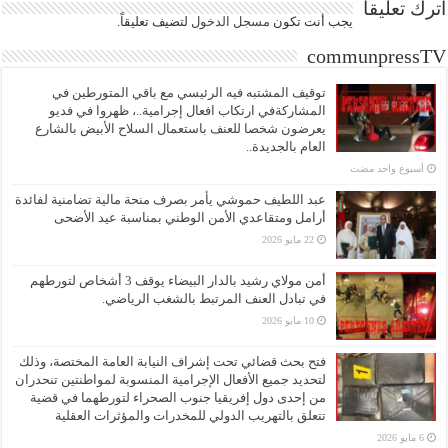
اترك تعليقاً
يجب أنت تكون
مسجل الدخول
لتضيف تعليقاً.
communpressTV
توقيف المشتبه فيه الرئيسي مع باقي المتورطين في
المشاركةفي ارتكاب افعال إجرامية..، ظهروا في فديو
يعرضون شخصا للعنف باستعمال السلاح الأبيض بالشارع
العام بالجديدة..
‏أسبوع واحد مضت
عبد اللطيف حموشي يأمر بصرف منحة مالية تضامنية لفائدة
أرامل ومتقاعدي الأمن الوطني بمناسبة عيد الأضحى
22 مايو 2026
أمن مولاي رشيد بالدار البيضاء يوقف 3 أشخاص لتورطهم
في تبادل العنف المرتبط بالشغب الرياضي.
10 مايو 2026
فتح بحث قضائي تحت إشراف النيابة العامة المختصة، وذلك
لتحديد جميع الأفعال الإجرامية المنسوبة لمواطنتين تنحدران
من إحدى دول إفريقيا جنوب الصحراء لتورطهما في قضية
تتعلق بالتهريب الدولي للمخدرات والمؤثرات العقلية
6 مايو 2026