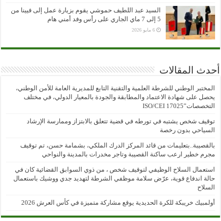
السيد عبد اللطيف حموشي يقوم بزيارة عمل إلى فيينا من
5 إلى 7 ماي الجاري على رأس وفد أمني هام
6 مايو 2026
أحدث المقالات
المختبر الوطني للشرطة العلمية والتقنية التابع للمديرية العامة للأمن الوطني،
يحصل على شهادة الاعتماد والمطابقة والجودة بالمعيار الدولي، في مختلف
التخصصات”ISO/CEI 17025
توقيف شخص يشتبه في تورطه في قضية تتعلق بالابتزاز وممارسة الإرشاد
السياحي بدون رخصة
بالقصيبة..بتعليمات من قائد المركز الدرك الملكي، بشمامة حسن، تم توقيف
مجرم خطير ارعب ساكنة القصيبة وتاجر مخدرات بالمدينة والنواحي
استعمال السلاح الوظيفي لتوقيف شخص ، من ذوي السوابق القضائية كان في
حالة اندفاع قوية، عرّض سلامة موظفي الشرطة لتهديد جدي ووشيك باستعمال
السلاح
أولمبيك خريبكة للكرة الحديدية يوقع مشاركة متميزة في كأس العرش 2026