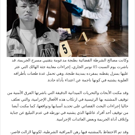
وكانت مصالح الشرطة القضائية بطنجة مدعومة بتقنيي مسرح الجريمة، قد
باشرت يوم السبت 05 نونبر الجاري، إجراءات معاينة جثة الهالك التي عثر
عليها بمنزل يقطنه بمفرده بمدينة طنجة، وهي تحمل عدة طعنات بأطرافه
العلوية يشتبه في كونها ناجمة عن اعتداء بأداة حادة.
وقد مكنت الأبحاث والتحريات الميدانية الدقيقة التي باشرتها الفرق الأمنية من
توقيف المشتبه بها الرئيسية في ارتكاب هذه الأفعال الإجرامية، والتي تعكف
حاليا إجراءات البحث القضائي على تحديد أسبابها ودوافعها، كما مكنت أيضا
من توقيف أحد أفراد عائلتها الذي يشتبه في تورطه في عدم التبليغ عن جناية
وإتلاف أداة الجريمة وبعض العائدات الإجرامية.
وقد تم الاحتفاظ بالمشتبه فيها رهن المراقبة الشرطية، لكونها لازالت قاصر،