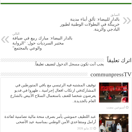
السابق
بالدار للبيضاء: تألق أبناء مدينة
خريبگة في البطولات الوطنية لطيور
البادجي والزينة.
التالي
بالدار البيضاء: مبارك ربيع في ضيافة
مختبر السرديات حول: “الرواية
والوعي بالمجتمع”
اترك تعليقاً
يجب أنت تكون
مسجل الدخول
لتضيف تعليقاً.
communpressTV
توقيف المشتبه فيه الرئيسي مع باقي المتورطين في
المشاركةفي ارتكاب افعال إجرامية..، ظهروا في فديو
يعرضون شخصا للعنف باستعمال السلاح الأبيض بالشارع
العام بالجديدة..
‏أسبوعين مضت
عبد اللطيف حموشي يأمر بصرف منحة مالية تضامنية لفائدة
أرامل ومتقاعدي الأمن الوطني بمناسبة عيد الأضحى
22 مايو 2026