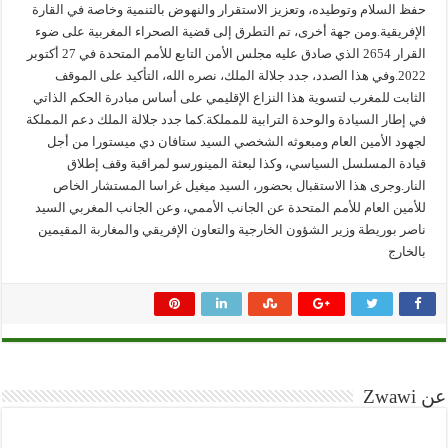
حفظ السلام وتوطيده، وتعزيز الاستقرار والنهوض بالتنمية وخاصة في القارة
الإفريقية.ومن جهة أخرى، تم التطرق إلى قضية الصحراء المغربية على ضوء
القرار 2654 الذي صادق عليه مجلس الأمن التابع للأمم المتحدة في 27 أكتوبر
2022.وفي هذا الصدد، جدد جلالة الملك، نصره الله، التأكيد على الموقف
الثابت للمغرب لتسوية هذا النزاع الإقليمي على أساس مبادرة الحكم الذاتي
في إطار السيادة والوحدة الترابية للمملكة.كما جدد جلالة الملك دعم المملكة
لجهود الأمين العام ومبعوثه الشخصي السيد ستافان دي ميستورا من أجل
قيادة المسلسل السياسي، وكذا لبعثة المينورسو لمراقبة وقف إطلاق
النار.وجرى هذا الاستقبال بحضور، السيد ميغيل غراسا المستشار الخاص
للأمين العام للأمم المتحدة عن الجانب الأممي، وعن الجانب المغربي السيد
ناصر بوريطة وزير الشؤون الخارجية والتعاون الإفريقي والمغاربة المقيمين
بالخارج
عن Zwawi