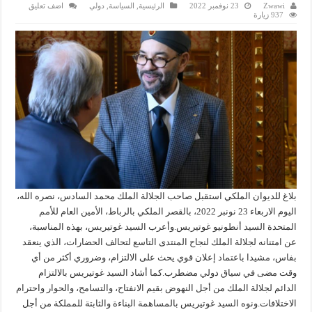
Zwawi
23 نوفمبر 2022
الرئيسية
,
السياسة
,
دولي
اضف تعليق
937 زيارة
بلاغ للديوان الملكي استقبل صاحب الجلالة الملك محمد السادس، نصره الله،
اليوم الاربعاء 23 نونبر 2022، بالقصر الملكي بالرباط، الأمين العام للأمم
المتحدة السيد أنطونيو غوتيريس.وأعرب السيد غوتيريس، بهذه المناسبة،
عن امتنانه لجلالة الملك لنجاح المنتدى التاسع لتحالف الحضارات، الذي ينعقد
بفاس، مشيدا باعتماد إعلان قوي يحث على الالتزام، وضروري أكثر من أي
وقت مضى في سياق دولي مضطرب.كما أشاد السيد غوتيريس بالالتزام
الدائم لجلالة الملك من أجل النهوض بقيم الانفتاح، والتسامح، والحوار واحترام
الاختلافات.ونوه السيد غوتيريس بالمساهمة البناءة والثابتة للمملكة من أجل