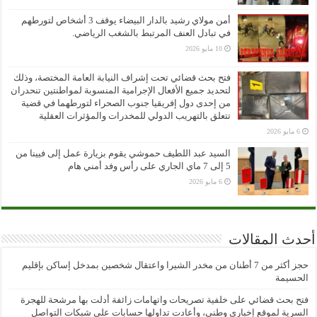
أمن مولاي رشيد بالدار البيضاء يوقف 3 أشخاص لتورطهم
في تبادل العنف المرتبط بالشغب الرياضي.
10 مايو 2026
فتح بحث قضائي تحت إشراف النيابة العامة المختصة، وذلك
لتحديد جميع الأفعال الإجرامية المنسوبة لمواطنتين تنحدران
من إحدى دول إفريقيا جنوب الصحراء لتورطهما في قضية
تتعلق بالتهريب الدولي للمخدرات والمؤثرات العقلية
6 مايو 2026
السيد عبد اللطيف حموشي يقوم بزيارة عمل إلى فيينا من
5 إلى 7 ماي الجاري على رأس وفد أمني هام
6 مايو 2026
أحدث المقالات
حجز أكثر من 7 أطنان من مخدر الشيرا واعتقال شخصين بمدخل إساكن بإقليم
الحسيمة
فتح بحث قضائي على خلفية تصريحات واتهامات زائفة أدلت بها مرشحة للهجرة
السرية لموقع إخباري وطني، وأعادت تداولها حسابات على شبكات التواصل