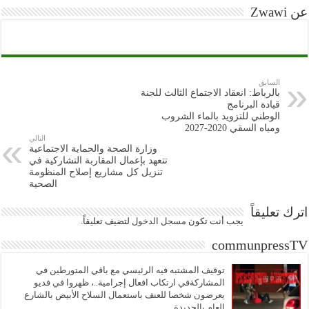
عن Zwawi
السابق
بالرباط: انعقاد الاجتماع الثالث للجنة
قيادة البرنامج
الوطني للتزويد بالماء الشروب
ومياه السقي 2020-2027
التالي
وزارة الصحة والحماية الاجتماعية
تتعهد بإعمال المقاربة التشاركية في
تنزيل كل مشاريع إصلاح المنظومة
الصحية
اترك تعليقاً
يجب أنت تكون
مسجل الدخول
لتضيف تعليقاً.
communpressTV
توقيف المشتبه فيه الرئيسي مع باقي المتورطين في
المشاركةفي ارتكاب افعال إجرامية..، ظهروا في فديو
يعرضون شخصا للعنف باستعمال السلاح الأبيض بالشارع
العام بالجديدة..