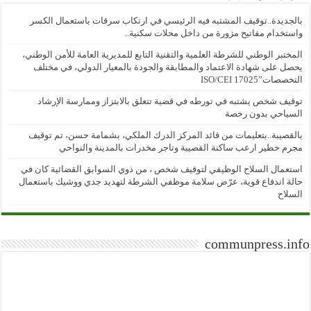
بالجديدة..توقيف المشتبه فيه الرئيسي في ارتكاب سرقات باستعمال الكسر
واستخدام مفاتيح مزورة من داخل محلات سكنية..
المختبر الوطني للشرطة العلمية والتقنية التابع للمديرية العامة للأمن الوطني،
يحصل على شهادة الاعتماد والمطابقة والجودة بالمعيار الدولي، في مختلف
التخصصات”ISO/CEI 17025
توقيف شخص يشتبه في تورطه في قضية تتعلق بالابتزاز وممارسة الإرشاد
السياحي بدون رخصة
بالقصيبة..بتعليمات من قائد المركز الدرك الملكي، بشمامة حسن، تم توقيف
مجرم خطير ارعب ساكنة القصيبة وتاجر مخدرات بالمدينة والنواحي
استعمال السلاح الوظيفي لتوقيف شخص ، من ذوي السوابق القضائية كان في
حالة اندفاع قوية، عرّض سلامة موظفي الشرطة لتهديد جدي ووشيك باستعمال
السلاح
communpress.info