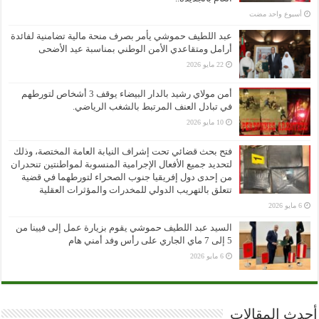
‏أسبوع واحد مضت
عبد اللطيف حموشي يأمر بصرف منحة مالية تضامنية لفائدة
أرامل ومتقاعدي الأمن الوطني بمناسبة عيد الأضحى
22 مايو 2026
أمن مولاي رشيد بالدار البيضاء يوقف 3 أشخاص لتورطهم
في تبادل العنف المرتبط بالشغب الرياضي.
10 مايو 2026
فتح بحث قضائي تحت إشراف النيابة العامة المختصة، وذلك
لتحديد جميع الأفعال الإجرامية المنسوبة لمواطنتين تنحدران
من إحدى دول إفريقيا جنوب الصحراء لتورطهما في قضية
تتعلق بالتهريب الدولي للمخدرات والمؤثرات العقلية
6 مايو 2026
السيد عبد اللطيف حموشي يقوم بزيارة عمل إلى فيينا من
5 إلى 7 ماي الجاري على رأس وفد أمني هام
6 مايو 2026
أحدث المقالات