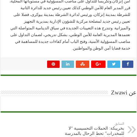
أمن إنزكان.وتكريسا للتداول على مناصب المسؤولية في مستوياتها المحلية،
قرر المدير العام للأمن الوطني كذلك تعيين رئيس جديد للدائرة الثانية
للشرطة بمدينة إنزكان، ورئيس لدائرة الشرطة بمدينة بيوكرى، فضلا على
تعيين رئيس جديد لمصلحة مركزية للشؤون الإدارية بمديرية التجهيز
والميزانية. وتندرج هذه التعيينات الجديدة في سياق الدينامية المتواصلة التي
تعتمدها المديرية العامة للأمن الوطني، بشكل تدريجي، لضمان التداول على
مناصب المسؤولية الأمنية، وفتح الباب أمام كفاءات جديدة للمساهمة في
خدمة قضايا أمن الوطن والمواطنين.
عن Zwawi
السابق
بخريبكة: الحملات التحسيسية “لا
للمخدرات” تحط الرحال بالمدرسة