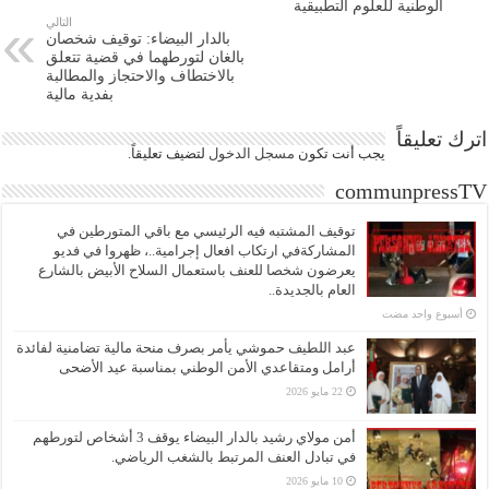
الوطنية للعلوم التطبيقية
التالي
بالدار البيضاء: توقيف شخصان
بالغان لتورطهما في قضية تتعلق
بالاختطاف والاحتجاز والمطالبة
بفدية مالية
اترك تعليقاً
يجب أنت تكون
مسجل الدخول
لتضيف تعليقاً.
communpressTV
توقيف المشتبه فيه الرئيسي مع باقي المتورطين في
المشاركةفي ارتكاب افعال إجرامية..، ظهروا في فديو
يعرضون شخصا للعنف باستعمال السلاح الأبيض بالشارع
العام بالجديدة..
‏أسبوع واحد مضت
عبد اللطيف حموشي يأمر بصرف منحة مالية تضامنية لفائدة
أرامل ومتقاعدي الأمن الوطني بمناسبة عيد الأضحى
22 مايو 2026
أمن مولاي رشيد بالدار البيضاء يوقف 3 أشخاص لتورطهم
في تبادل العنف المرتبط بالشغب الرياضي.
10 مايو 2026