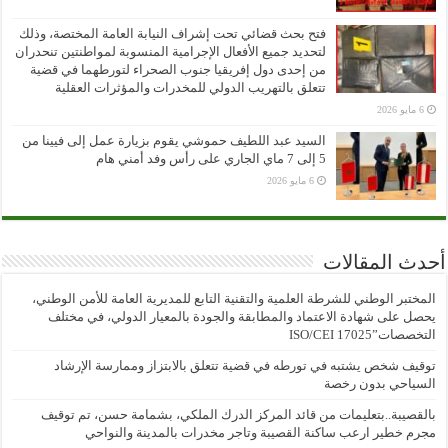
فتح بحث قضائي تحت إشراف النيابة العامة المختصة، وذلك
لتحديد جميع الأفعال الإجرامية المنسوبة لمواطنتين تنحدران
من إحدى دول إفريقيا جنوب الصحراء لتورطهما في قضية
تتعلق بالتهريب الدولي للمخدرات والمؤثرات العقلية
6 مايو 2026
السيد عبد اللطيف حموشي يقوم بزيارة عمل إلى فيينا من
5 إلى 7 ماي الجاري على رأس وفد أمني هام
6 مايو 2026
أحدث المقالات
المختبر الوطني للشرطة العلمية والتقنية التابع للمديرية العامة للأمن الوطني،
يحصل على شهادة الاعتماد والمطابقة والجودة بالمعيار الدولي، في مختلف
التخصصات”ISO/CEI 17025
توقيف شخص يشتبه في تورطه في قضية تتعلق بالابتزاز وممارسة الإرشاد
السياحي بدون رخصة
بالقصيبة..بتعليمات من قائد المركز الدرك الملكي، بشمامة حسن، تم توقيف
مجرم خطير ارعب ساكنة القصيبة وتاجر مخدرات بالمدينة والنواحي