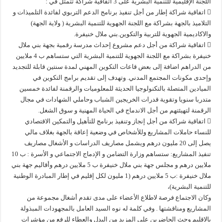
اللجنة الإقليمية للتنمية البشرية على 3 اتفاقية شراكة تتمثل في :
 اتفاقية شراكة إطار من أجل تنفيذ برنامج الدعم التربوي لفائدة التلميذات و
التلاميذ بالجهة بشراكة مع اللجنة الجهوية للتنمية البشرية ( ولاية الجهة)
والاكاديمية الجهوية للتربية والتكوين.بني ملال خنيفرة.
 اتفاقية شراكة من أجل دعم مشروع إحداث مدرسة رقمية بجهة بني ملال
خنيفرة بشراكة مع اللجنة الجهوية للتنمية البشرية التي ستساهم ب 4 ملايين
من الدراهم اضافة إلى بعض قاعات التكوين المهني لمدة سنتين قابلة للتجديد
وإحدى مكونات المجتمع المدني. وتهدف إلى تقديم برامج التكوين في
الميادين المتصلة بالتكنولوجيا الحديثة للمعلوميات والرقمنة لفائدة خمسين
متدربا سنويا وتقوية قدرات الخريجين الشباب وحاملي الشهادات في مجال
الرقمنة لتهيئتهم من أجل الاندماج في الحياة المهنية و سوق الشغل.
 اتفاقية شراكة من أجل إنجاز وتنفيذ برنامج للتأهيل والتمكين الاقتصادي
للنساء حاملات المشاريع وللأشخاص في وضعية إعاقة بالجهة بغلاف مالي
يصل إلى 20 مليون درهم ويشمل مصاريف الدراسات و الأشغال مصاريف
تنفيذ المشاريع: ستساهم وزارة التضامن و الإدماج الاجتماعي و الأسرة : ب 10
ملايين درهم و مجلس جهة بني ملال خنيفرة ب 5 ملايين درهم وأقاليم جهة بني
ملال خنيفرة :ب 5 ملايين درهم (1 مليون لكل إقليم في إطار المبادرة الوطنية
للتنمية البشرية)،
وكان الاجتماع فرصة لاطلاع الأعضاء على مدى تقدم أشغال مجموعة من
المشاريع ومناقشتها . وفي كلمة له نوه السيد العامل بالمجهودات المبذولة
بالاقليم وحث الحاضرين على المزيد من البدل والعطاء للرفع من مؤشرات