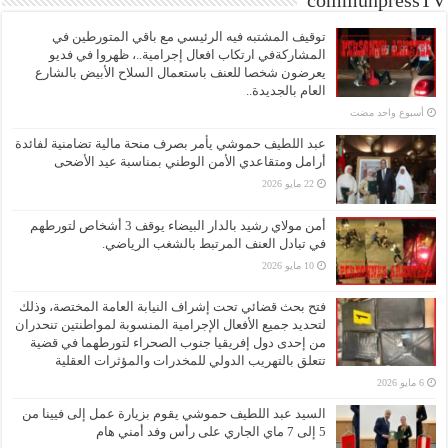
communpressTV
توقيف المشتبه فيه الرئيسي مع باقي المتورطين في
المشاركةفي ارتكاب افعال إجرامية..، ظهروا في فديو
يعرضون شخصا للعنف باستعمال السلاح الأبيض بالشارع
العام بالجديدة..
‏أسبوع واحد مضت
عبد اللطيف حموشي يأمر بصرف منحة مالية تضامنية لفائدة
أرامل ومتقاعدي الأمن الوطني بمناسبة عيد الأضحى
22 مايو 2026
أمن مولاي رشيد بالدار البيضاء يوقف 3 أشخاص لتورطهم
في تبادل العنف المرتبط بالشغب الرياضي.
10 مايو 2026
فتح بحث قضائي تحت إشراف النيابة العامة المختصة، وذلك
لتحديد جميع الأفعال الإجرامية المنسوبة لمواطنتين تنحدران
من إحدى دول إفريقيا جنوب الصحراء لتورطهما في قضية
تتعلق بالتهريب الدولي للمخدرات والمؤثرات العقلية
6 مايو 2026
السيد عبد اللطيف حموشي يقوم بزيارة عمل إلى فيينا من
5 إلى 7 ماي الجاري على رأس وفد أمني هام