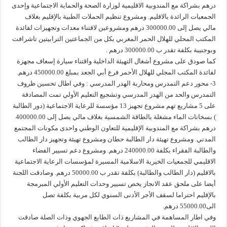
درهم بشراكة مع المندوبية الاقليمية لوزارة الصحة والحماية الاجتماعية وإحدى
الجمعيات الرائدة بالاقليم. ومشروع تنظيم الحملات الطبية بالإقليم بغلاف
مالي يصل إلى 300000.00 درهم ومشروعين لاقتناء معدات وتجهيزات لفائدة
المكتب المحلي للهلال الحمر المغربي بكل من الجماعتين الترابيتين تاشرافت
وبوجنيبة بكلفة تقدر ب 300000.00 درهم .
كما صودق على مشروع أشغال التهيئة الداخلية واقتناء سيارة إسعاف مجهزة
لفائدة المكتب المجلي للهلال الأحمر فرع أبي الجعد بمبلغ 450000.00 درهم.
3- محور دعم التمدرس ومحاربة الهدر المدرسي : وفي اطال تحسين ظروف
التمدرس والحد من الهدر المدرسي وتشجيع التعليم الأولي تمت المصادقة
على 5 مشاريع تهم مشروع تجهيز 13 مؤسسة للرعاية الاجتماعية (دور الطالبة
) بسخانات الماء مشغلة بالطاقة الشمسية بغلاف مالي يصل إلى 400000.00
درهم بشراكة مع المندوبية الإقليمية للتعاون الوطني واحدى مكونات المجتمع
المدني. ومشروع تهيئة دار الطالبة حطان ومشروع تهيئة وتجهيز دار الطالب
والطالبة الفقراء بكلفة 240000.00 درهم. ومشروع دعم تسيير الفضاء
الاقليمي للجمعيات الخيرية الاسلامية المسيرة لمؤسسات الرعاية الاجتماعية
بالاقليم (دار الطالب والطالبة) بكلفة تقدر ب 50000.00 درهم. وصادقت اللجنة
أيضا على ملحق عقد الانجاز يخص تسيير وحدات التعليم الأولي المبرمجة
بالإقليم احتراما لسقف الأجر الأدنى السنوي لكل مربية بكلفة تصل
الى55000.00 درهم.
وفي اطار المساهمة في المشاريع ذات الطابع الجهوي وذات الصلة صادقت