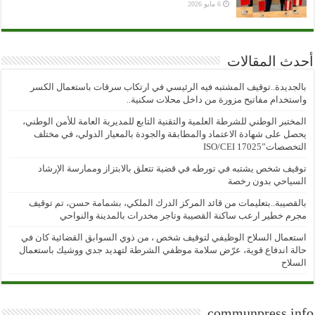
6 مايو 2026
أحدث المقالات
بالجديدة..توقيف المشتبه فيه الرئيسي في ارتكاب سرقات باستعمال الكسر
واستخدام مفاتيح مزورة من داخل محلات سكنية..
المختبر الوطني للشرطة العلمية والتقنية التابع للمديرية العامة للأمن الوطني،
يحصل على شهادة الاعتماد والمطابقة والجودة بالمعيار الدولي، في مختلف
التخصصات”ISO/CEI 17025
توقيف شخص يشتبه في تورطه في قضية تتعلق بالابتزاز وممارسة الإرشاد
السياحي بدون رخصة
بالقصيبة..بتعليمات من قائد المركز الدرك الملكي، بشمامة حسن، تم توقيف
مجرم خطير ارعب ساكنة القصيبة وتاجر مخدرات بالمدينة والنواحي
استعمال السلاح الوظيفي لتوقيف شخص ، من ذوي السوابق القضائية كان في
حالة اندفاع قوية، عرّض سلامة موظفي الشرطة لتهديد جدي ووشيك باستعمال
السلاح
communpress.info