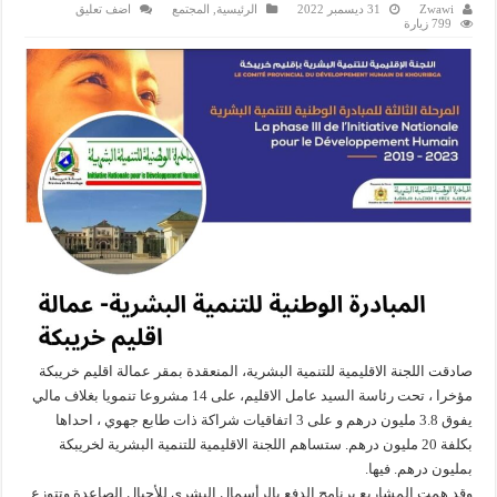
Zwawi
31 ديسمبر 2022
الرئيسية
,
المجتمع
اضف تعليق
799 زيارة
صادقت اللجنة الاقليمية للتنمية البشرية، المنعقدة بمقر عمالة اقليم خريبكة
مؤخرا ، تحت رئاسة السيد عامل الاقليم، على 14 مشروعا تنمويا بغلاف مالي
يفوق 3.8 مليون درهم و على 3 اتفاقيات شراكة ذات طابع جهوي ، احداها
بكلفة 20 مليون درهم. ستساهم اللجنة الاقليمية للتنمية البشرية لخريبكة
بمليون درهم. فيها.
وقد همت المشاريع برنامج الدفع بالرأسمال البشري للأجيال الصاعدة وتتوزع