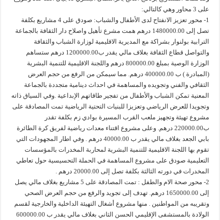
على 3 محاور وهي كالتالي:
1- محور تعزيز الانفتاح لدى الأطفال والشباب: صودق على 4 مشاريع بكلفة
تصل إلى 1480000.00 درهم همت مشرع تأهيل واصلاح دار الثقافة بالجماعة
الترابية بولنوار بشراكة مع المديرية الاقليمية لوزارة الشباب والثقافة
والتواصل قطاع الثقافة بغلاف مالي يقدر ب1200000.00 درهم ستساهم
الوزارة الوصية بمبلغ 800000.00 درهم واللجنة الاقليمية للتنمية البشرية
(المبادرة ) ب 400000.00 درهم. مما سيمكن من الرفع من حجم العرض
الثقافي والفني وتجويده والمساهمة في احداث دينامية متجددة بالجماعة
المعنية تمكن الشباب والأطفال من تفجير طاقاتهم الإبداعية .وفي السياق ذاته
وتجويدا للعرض الرياضي وتعزيزا للبنيات التحتية الرياضية تمت المصادقة على
مشروع تهيئة وتجهيز ملعب القرب المسيرة بوادي زم بكلفة تقدر
ب220000.00 درهم. وعلى مشروع اقتناء معدات رياضية لفريق كرة الطائرة
بابي الجعد بغلاف مالي يقدر ب 40000.00 درهم . وفي اطار المجهودات التي
تقوم بها اللجنة الاقليمية للتنمية البشرية لمحاربة المخدرات بالمؤسسات
التعليمية صودق على مشروع المساهمة في الحملة التحسيسية حول تعاطي
المخدرات في دورته الثالثة بكلفة تصل إلى 20000.00 درهم .
2- محور صحة الام والطفل : تمت المصادقة على 5 مشاريع بغلاف مالي يصل
إلى 1650000.00 درهم. تهدف إلى تجويد والرفع من حجم العرض الصحي
وتقريبه من المواطنين . منها مشروع أشغال التهيئة الداخلية والخارجية لقسم
الولادة بالمستشفى الإقليمي الحسن الثاني بغلاف مالي يقدر ب 600000.00