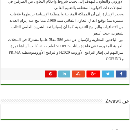
الأوروبي والتعاون، فتهدف إلى تحديد شروط وأحكام التعاون بين الطرفين في
المجالات ذات الأولوية المتعلقة بالتعليم العالي.
وتجدر الإشارة إلى أن المملكة المغربية والمملكة الإسبانية تربطهما علاقات
متميزة منذ توقيع اتفاق التعاون الثقافي سنة 1980، مما نتج عنه إبرام العديد
من الاتفاقيات والبرامج التنفيذية. كما أن إسبانيا تعد الشريك العلمي الثالث
للمغرب، حيث أسفر
بين الباحثين المغاربة والإسبان عن نشر 586 مقالا علميا مشتركا في المجلات
الدولية المفهرسة في قاعدة بيانات SCOPUS لعام 2022، كانت أساسًا ثمرة
شراكتهم في إطار البرامج الأوروبية H2020 والبرامج الأورومتوسطية PRIMA
و COFUND.
عن Zwawi