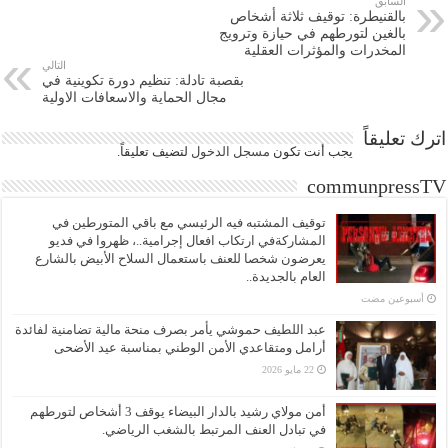
السابق
بالقنيطرة: توقيف ثلاثة أشخاص
بالغين لتورطهم في حيازة وترويج
المخدرات والمؤثرات العقلية
التالي
بقصبة تادلة: تنظيم دورة تكوينية في
مجال الحماية والاسعافات الاولية
اترك تعليقاً
يجب أنت تكون
مسجل الدخول
لتضيف تعليقاً.
communpressTV
توقيف المشتبه فيه الرئيسي مع باقي المتورطين في
المشاركةفي ارتكاب افعال إجرامية..، ظهروا في فديو
يعرضون شخصا للعنف باستعمال السلاح الأبيض بالشارع
العام بالجديدة..
‏أسبوعين مضت
عبد اللطيف حموشي يأمر بصرف منحة مالية تضامنية لفائدة
أرامل ومتقاعدي الأمن الوطني بمناسبة عيد الأضحى
22 مايو 2026
أمن مولاي رشيد بالدار البيضاء يوقف 3 أشخاص لتورطهم
في تبادل العنف المرتبط بالشغب الرياضي.