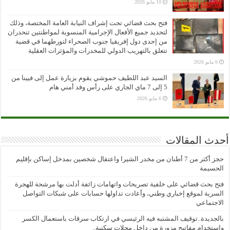
10 مايو 2026
فتح بحث قضائي تحت إشراف النيابة العامة المختصة، وذلك
لتحديد جميع الأفعال الإجرامية المنسوبة لمواطنتين تنحدران
من إحدى دول إفريقيا جنوب الصحراء لتورطهما في قضية
تتعلق بالتهريب الدولي للمخدرات والمؤثرات العقلية
6 مايو 2026
السيد عبد اللطيف حموشي يقوم بزيارة عمل إلى فيينا من
5 إلى 7 ماي الجاري على رأس وفد أمني هام
6 مايو 2026
أحدث المقالات
حجز أكثر من 7 أطنان من مخدر الشيرا واعتقال شخصين بمدخل إساكن بإقليم
الحسيمة
فتح بحث قضائي على خلفية تصريحات واتهامات زائفة أدلت بها مرشحة للهجرة
السرية لموقع إخباري وطني، وأعادت تداولها حسابات على شبكات التواصل
الاجتماعي
بالجديدة..توقيف المشتبه فيه الرئيسي في ارتكاب سرقات باستعمال الكسر
واستخدام مفاتيح مزورة من داخل محلات سكنية..