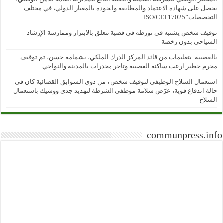
يحصل على شهادة الاعتماد والمطابقة والجودة بالمعيار الدولي، في مختلف
التخصصات”ISO/CEI 17025
توقيف شخص يشتبه في تورطه في قضية تتعلق بالابتزاز وممارسة الإرشاد
السياحي بدون رخصة
بالقصيبة..بتعليمات من قائد المركز الدرك الملكي، بشمامة حسن، تم توقيف
مجرم خطير ارعب ساكنة القصيبة وتاجر مخدرات بالمدينة والنواحي
استعمال السلاح الوظيفي لتوقيف شخص ، من ذوي السوابق القضائية كان في
حالة اندفاع قوية، عرّض سلامة موظفي الشرطة لتهديد جدي ووشيك باستعمال
السلاح
communpress.info