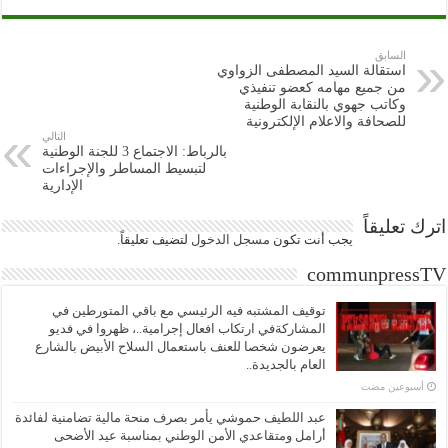
السابق
استقالة السيد المصطفى الزواوي
من جميع مهامه كعضو تنفيذي
وكاتب جهوي بالنقابة الوطنية
للصحافة والاعلام الإلكترونية
التالي
بالرباط: الاجتماع 3 للجنة الوطنية
لتبسيط المساطر والإجراءات
الإدارية
اترك تعليقاً
يجب أنت تكون
مسجل الدخول
لتضيف تعليقاً.
communpressTV
توقيف المشتبه فيه الرئيسي مع باقي المتورطين في
المشاركةفي ارتكاب افعال إجرامية..، ظهروا في فديو
يعرضون شخصا للعنف باستعمال السلاح الأبيض بالشارع
العام بالجديدة..
‏أسبوعين مضت
عبد اللطيف حموشي يأمر بصرف منحة مالية تضامنية لفائدة
أرامل ومتقاعدي الأمن الوطني بمناسبة عيد الأضحى