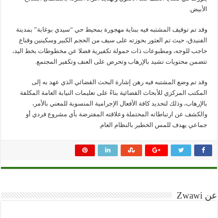
الأبيض.
وقد تم توقيف المشتبه فيه ببناية مهجورة بمحيط حي “سيدي بوغابة” بمدينة
الفنيدق، حيث تم العثور بحوزته على سيف من الحجم الكبير وسكينين وقناع
حاجب للوجه، ومطبوعات ذات حمولة تكفيرية فضلا عن مخطوطات بخط اليد،
تتضمن محتويات تشيد بالإرهاب وتحرض على العنف وتكفير المجتمع.
وقد تم وضع المشتبه فيه رهن إشارة البحث القضائي الذي عهد به إلى
المكتب المركزي للأبحاث القضائية بناءً على تعليمات النيابة العامة المكلفة
بالإرهاب، وذلك لتحديد كافة الأفعال الإجرامية المنسوبة للمعني بالأمر،
والكشف عن ارتباطاته المحتملة وعلاقته المفترضة بأي مشروع فردي أو
جماعي يهدف للمس الخطير بالنظام العام.
عن Zwawi