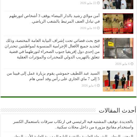
22 مايو 2026
أمن مولاي رشيد بالدار البيضاء يوقف 3 أشخاص لتورطهم
في تبادل العنف المرتبط بالشغب الرياضي.
10 مايو 2026
فتح بحث قضائي تحت إشراف النيابة العامة المختصة، وذلك
لتحديد جميع الأفعال الإجرامية المنسوبة لمواطنتين تنحدران
من إحدى دول إفريقيا جنوب الصحراء لتورطهما في قضية
تتعلق بالتهريب الدولي للمخدرات والمؤثرات العقلية
6 مايو 2026
السيد عبد اللطيف حموشي يقوم بزيارة عمل إلى فيينا من
5 إلى 7 ماي الجاري على رأس وفد أمني هام
6 مايو 2026
أحدث المقالات
بالجديدة..توقيف المشتبه فيه الرئيسي في ارتكاب سرقات باستعمال الكسر
واستخدام مفاتيح مزورة من داخل محلات سكنية..
المختبر الوطني للشرطة العلمية والتقنية التابع للمديرية العامة للأمن الوطني،