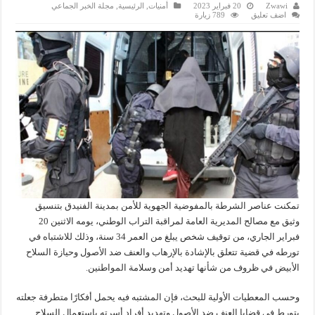
Zwawi
20 فبراير 2023
أمنيات
,
الرئيسية
,
مجلة الخبر الجماعي
اضف تعليق
789 زيارة
تمكنت عناصر الشرطة بالمفوضية الجهوية للأمن بمدينة الفنيدق بتنسيق
وثيق مع مصالح المديرية العامة لمراقبة التراب الوطني، يومه الاثنين 20
فبراير الجاري، من توقيف شخص يبلغ من العمر 34 سنة، وذلك للاشتباه في
تورطه في قضية تتعلق بالإشادة بالإرهاب والعنف ضد الأصول وحيازة السلاح
الأبيض في ظروف من شأنها تهديد أمن وسلامة المواطنين.
وحسب المعطيات الأولية للبحث، فإن المشتبه فيه يحمل أفكارًا متطرفة جعلته
يتورط في قضايا العنف ضد الأصول وتهديد أفراد أسرته باستعمال السلاح