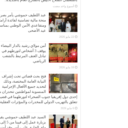
‏أسبوع واحد مضت
عبد اللطيف حموشي يأمر بصر
منحة مالية تضامنية لفائدة أرام
ومتقاعدي الأمن الوطني بمناسب
عيد الأضحى
22 مايو 2026
أمن مولاي رشيد بالدار البيضاء
يوقف 3 أشخاص لتورطهم في
تبادل العنف المرتبط بالشغب
الرياضي.
10 مايو 2026
فتح بحث قضائي تحت إشراف
النيابة العامة المختصة، وذلك
لتحديد جميع الأفعال الإجرامية
المنسوبة لمواطنتين تنحدران 
إحدى دول إفريقيا جنوب الصحراء لتورطهما في قضية
تتعلق بالتهريب الدولي للمخدرات والمؤثرات العقلية
6 مايو 2026
السيد عبد اللطيف حموشي يقو
ماي الجاري على رأس وفد أمني