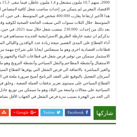
000
الاقتصاد المغربي لم يتمكن من إحداث مناصب شغل كافية لامتصاص ا
ندكركم ان تنفيد خارطة الطريق الاستراتيجية الجديدة ستساهم في خ
أداء القطاع على المدى القصير نتيجة زيادة عدد الوافدين والليالي ال
قطاعات اقتصادية اخرى وهو ما سينعكس ايجابا على شراءح مهمة من 
الاستثمار ستمكن من توفير فرص شغل في قطاعات البناء والتجهيز وكل
الاستقبال وأنشطة المطاعم والنقل السياحي وأنشطة الترويج وهو ما
أسرةإن التعجيل بالتوقيع على العقد البرنامج أصبح ضرورة ملحة في الو
القطاع السياحي على مستوى تعزيز تدفقات العملة الصعبة ، وخلق فرص
السياحية على مجالات واسعة من البلاد وهو ما سيمكن من توزيع عادل ل
الى الحد من الهجرة بسبب ندرة فرص الشغل في الجهات الأقل نشاط
Google +
Twitter
Facebook
شاركها