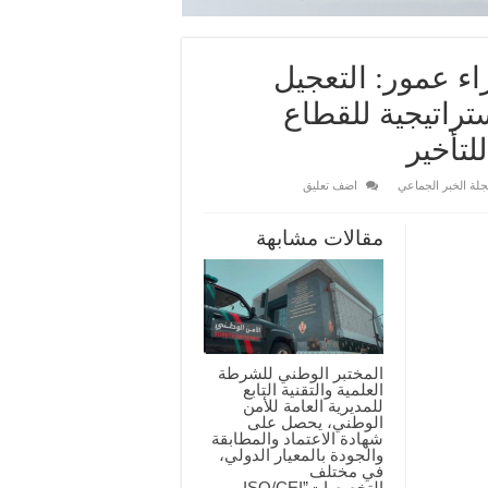
اء عمور: التعجيل
تراتيجية للقطاع
لتأخير
لة الخبر الجماعي
اضف تعليق
مقالات مشابهة
المختبر الوطني للشرطة
العلمية والتقنية التابع
للمديرية العامة للأمن
الوطني، يحصل على
شهادة الاعتماد والمطابقة
والجودة بالمعيار الدولي،
في مختلف
التخصصات”ISO/CEI