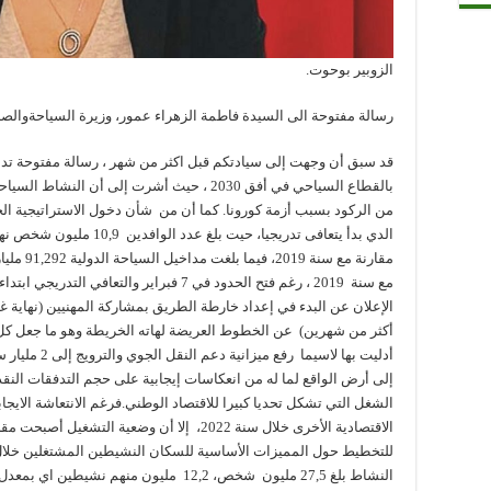
الزوبير بوحوت.
رسالة مفتوحة الى السيدة فاطمة الزهراء عمور، وزيرة السياحةوالصناع
قد سبق أن وجهت إلى سيادتكم قبل اكثر من شهر ، رسالة مفتوحة تدعو
من الركود بسبب أزمة كورونا. كما أن من شأن دخول الاستراتيجية الج
أكثر من شهرين) عن الخطوط العريضة لهاته الخريطة وهو ما جعل كل ا
أدليت بها لاسيم
إلى أرض الواقع لما له من انعكاسات إيجابية على حجم التدفقات النقد
الشغل التي تشكل تحديا كبيرا للاقتصاد الوطني.فرغم الانتعاشة الايج
الاقتصادية الأخرى خلال سنة 2022، إلا أن وضعية ال