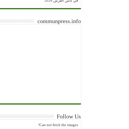
في كأس العرش 2026
communpress.info
Follow Us
Can not fetch the images!