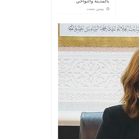
بالمدينة والنواحي
‏يومين مضت