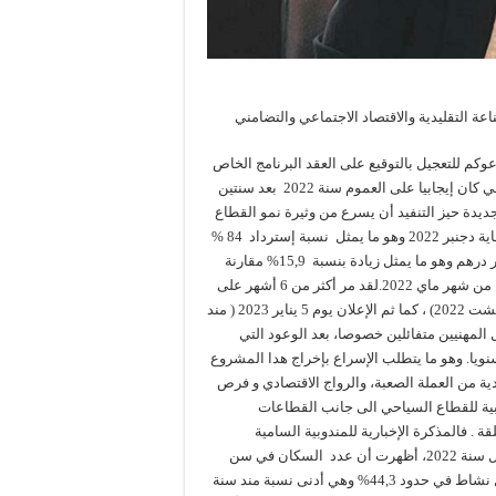
ة التقليدية والاقتصاد الاجتماعي والتضامني
كم للتعجيل بالتوقيع على العقد البرنامج الخاص
بالقطاع السياحي في أفق 2030 ، حيث أشرت إلى أن النشاط السياحي كان إيجابيا على العموم سنة 2022 بعد سنتين
ديدة حيز التنفيد أن يسرع من وثيرة نمو القطاع
الدي بدأ يتعافى تدريجيا، حيت بلغ عدد الوافدين 10,9 مليون شخص نهاية دجنبر 2022 وهو ما يمثل نسبة إسترداد 84 %
مقارنة مع سنة 2019، فيما بلغت مداخيل السياحة الدولية 91,292 مليار درهم وهو ما يمثل زيادة بنسبة 15,9% مقارنة
مع سنة 2019 ، رغم فتح الحدود في 7 فبراير والتعافي التدريجي ابتداء من شهر ماي 2022.لقد مر أكثر من 6 أشهر على
الإعلان عن البدء في إعداد خارطة الطريق بمشاركة المهنيين (نهاية غشت 2022) ، كما ثم الإعلان يوم 5 يناير 2023 ( مند
لمهنيين متفائلين خصوصا، بعد الوعود التي
ا رفع ميزانية دعم النقل الجوي والترويج إلى 2 مليار سنويا. وهو ما يتطلب الإسراع بإخراج هدا المشروع
ية من العملة الصعبة، والرواج الاقتصادي و فرص
ابية للقطاع السياحي الى جانب القطاعات
تشغيل أصبحت مقلقة . فالمذكرة الإخبارية للمندوبية السامية
للتخطيط حول المميزات الأساسية للسكان النشيطين المشتغلين خلال سنة 2022، أظهرت أن عدد السكان في سن
النشاط بلغ 27,5 مليون شخص، 12,2 مليون منهم نشيطين اي بمعدل نشاط في حدود 44,3% وهي أدنى نسبة مند سنة