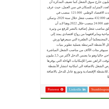
2، منهم 10,7 مليون مشتغل و 1,4 مليون عاطل، فيما تبقى 15,3 مليون خارج سوق الشغل.كما تضيف المذكرة أن
لعدد المتزايد للسكان في سن العمل، حيث عرف
هذا الأخير ارتفاعا يقارب 400.000 شخص في المتوسط ، في حين، أحدث الاقتصاد الوطني 121.000 منصب في
المتوسط خلال الثلاث سنوات التي سبقت الجائحة الصحية لكوفيد وفقد 432.000 منصب شغل خلال سنة 2020، وتمكن
بعد ذلك من إحداث 230.000 منصب شغل خلال سنة 2021، في حين، فقد 24.000 منصب خلال 2022.وهنا لابد أن
لق مناصب شغل إضافية بالنضر للرفع من وثيرة
سياحية ومايرافقهما من رواج اقتصادي يمتد إلى
المجتمعكما أن الطفرة التي سيعرفها ورش
 الأنشطة المرتبطة بعملية تطوير بنيات
 سيوفر مئات الآلاف من مناصب الشغل المباشرة
والغير المباشرة بالاضافة الى فرص الشغل التي يوفرها القطاع السياحي حاليا وهو ما يضمن الدخل لأكثر من 2,5 مليون
قت الراهن نضرا للإمكانيات الهاءلة التي يوفرها
 الشغل بالاضافة الى امكانية انتشار الأنشطة
لانشطة الإقتصادية وتوزيع عادل للدخل بالاضافة
ا
Pinterest
LinkedIn
Stumbleupon