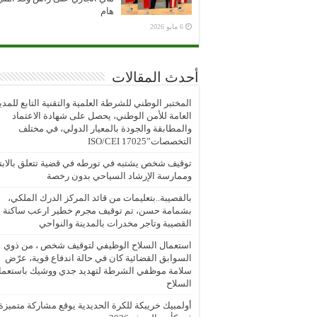
هام
6 مايو 2026
أحدث المقالات
المختبر الوطني للشرطة العلمية والتقنية التابع للمدي
العامة للأمن الوطني، يحصل على شهادة الاعتماد
والمطابقة والجودة بالمعيار الدولي، في مختلف
التخصصات”ISO/CEI 17025
توقيف شخص يشتبه في تورطه في قضية تتعلق بالابتز
وممارسة الإرشاد السياحي بدون رخصة
بالقصيبة..بتعليمات من قائد المركز الدرك الملكي،
بشمامة حسن، تم توقيف مجرم خطير ارعب ساكنة
القصيبة وتاجر مخدرات بالمدينة والنواحي
استعمال السلاح الوظيفي لتوقيف شخص ، من ذوي
السوابق القضائية كان في حالة اندفاع قوية، عرّض
سلامة موظفي الشرطة لتهديد جدي ووشيك باستعما
السلاح
أولمبيك خريبكة للكرة الحديدية يوقع مشاركة متميزة