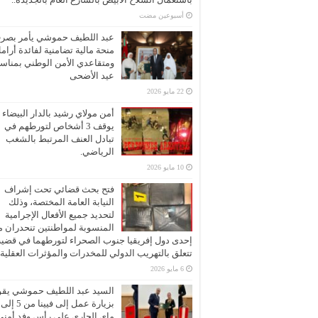
‏أسبوعين مضت
عبد اللطيف حموشي يأمر بصر
منحة مالية تضامنية لفائدة أرام
ومتقاعدي الأمن الوطني بمناسب
عيد الأضحى
22 مايو 2026
أمن مولاي رشيد بالدار البيضاء
يوقف 3 أشخاص لتورطهم في
تبادل العنف المرتبط بالشغب
الرياضي.
10 مايو 2026
فتح بحث قضائي تحت إشراف
النيابة العامة المختصة، وذلك
لتحديد جميع الأفعال الإجرامية
المنسوبة لمواطنتين تنحدران 
إحدى دول إفريقيا جنوب الصحراء لتورطهما في قضية
تتعلق بالتهريب الدولي للمخدرات والمؤثرات العقلية
6 مايو 2026
السيد عبد اللطيف حموشي يقو
ماي الجاري على رأس وفد أمني