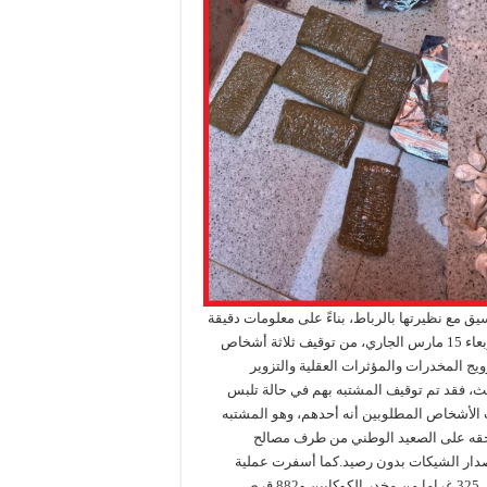
ق مع نظيرتها بالرباط، بناءً على معلومات دقيقة
وفرتها مصالح المديرية العامة لمراقبة التراب الوطني، زوال اليوم الأربعاء 15 مارس الجاري، من توقيف ثلاثة أشخاص
 تورطهم في ترويج المخدرات والمؤثرات العقلية والتزوير
ث، فقد تم توقيف المشتبه بهم في حالة تلبس
ت الأشخاص المطلوبين أنه أحدهم، وهو المشتبه
حقه على الصعيد الوطني من طرف مصالح
إصدار الشيكات بدون رصيد.كما أسفرت عملية
التفتيش المنجزة في هذه القضية عن العثور بحوزة المشتبه فيهم على 325 غراما من مخدر الكوكايين و882 قرص