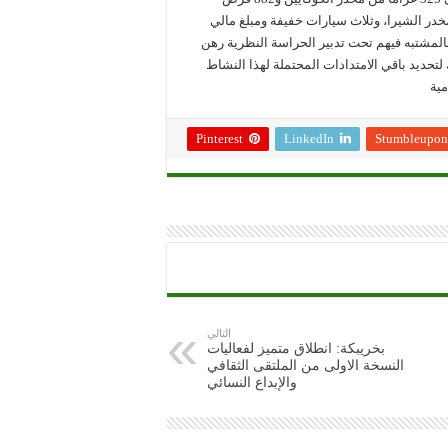
 علاوة على حجز كيلوغرام و950 غراما من مخدر الشيرا، وثلاث سيارات خفيفة ومبلغ مالي
المشتبه فيهم تحت تدبير الحراسة النظرية رهن
لتحديد باقي الامتدادات المحتملة لهذا النشاط
مية
Pinterest
LinkedIn
Stumbleupon
التالي
بخريبكة: انطلاق متميز لفعاليات
النسخة الاولى من الملتقى الثقافي
والإبداع النسائي