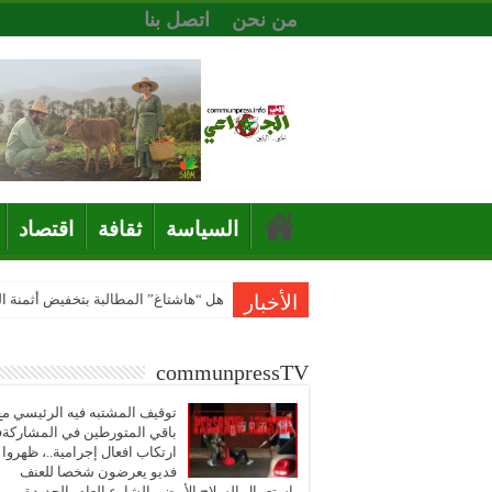
من نحن
اتصل بنا
السياسة
ثقافة
اقتصاد
الأخبار
هل “هاشتاغ” المطالبة بتخفيض أثمنة 
communpressTV
توقيف المشتبه فيه الرئيسي مع
باقي المتورطين في المشاركة
ارتكاب افعال إجرامية..، ظهروا
فديو يعرضون شخصا للعنف
باستعمال السلاح الأبيض بالشارع العام بالجديدة..