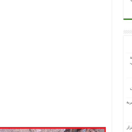
ة
،
ن
رية
از