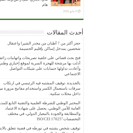
هام
6 مايو 2026
أحدث المقالات
حجز أكثر من 7 أطنان من مخدر الشيرا واعتقال
شخصين بمدخل إساكن بإقليم الحسيمة
فتح بحث قضائي على خلفية تصريحات واتهامات زائف
أدلت بها مرشحة للهجرة السرية لموقع إخباري وطني
وأعادت تداولها حسابات على شبكات التواصل
الاجتماعي
بالجديدة..توقيف المشتبه فيه الرئيسي في ارتكاب
سرقات باستعمال الكسر واستخدام مفاتيح مزورة م
داخل محلات سكنية..
المختبر الوطني للشرطة العلمية والتقنية التابع للمدي
العامة للأمن الوطني، يحصل على شهادة الاعتماد
والمطابقة والجودة بالمعيار الدولي، في مختلف
التخصصات”ISO/CEI 17025
توقيف شخص يشتبه في تورطه في قضية تتعلق بالابتز