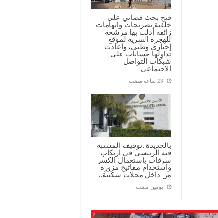
فتح بحث قضائي على
خلفية تصريحات واتهامات
زائفة أدلت بها مرشحة
للهجرة السرية لموقع
إخباري وطني، وأعادت
تداولها حسابات على
شبكات التواصل
الاجتماعي
بالجديدة..توقيف المشتبه
فيه الرئيسي في ارتكاب
سرقات باستعمال الكسر
واستخدام مفاتيح مزورة
من داخل محلات سكنية..
‏يومين مضت