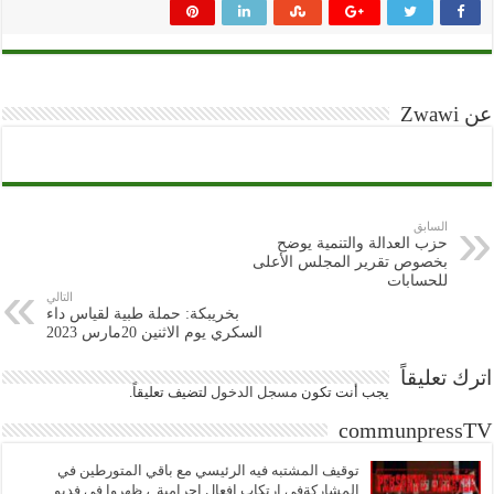
عن Zwawi
السابق
حزب العدالة والتنمية يوضح
بخصوص تقرير المجلس الأعلى
للحسابات
التالي
بخريبكة: حملة طبية لقياس داء
السكري يوم الاثنين 20مارس 2023
اترك تعليقاً
يجب أنت تكون
مسجل الدخول
لتضيف تعليقاً.
communpressTV
توقيف المشتبه فيه الرئيسي مع باقي المتورطين في
المشاركةفي ارتكاب افعال إجرامية..، ظهروا في فديو