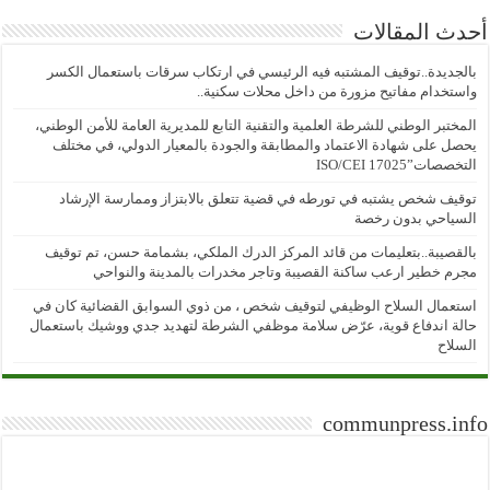
أحدث المقالات
بالجديدة..توقيف المشتبه فيه الرئيسي في ارتكاب سرقات باستعمال الكسر
واستخدام مفاتيح مزورة من داخل محلات سكنية..
المختبر الوطني للشرطة العلمية والتقنية التابع للمديرية العامة للأمن الوطني،
يحصل على شهادة الاعتماد والمطابقة والجودة بالمعيار الدولي، في مختلف
التخصصات”ISO/CEI 17025
توقيف شخص يشتبه في تورطه في قضية تتعلق بالابتزاز وممارسة الإرشاد
السياحي بدون رخصة
بالقصيبة..بتعليمات من قائد المركز الدرك الملكي، بشمامة حسن، تم توقيف
مجرم خطير ارعب ساكنة القصيبة وتاجر مخدرات بالمدينة والنواحي
استعمال السلاح الوظيفي لتوقيف شخص ، من ذوي السوابق القضائية كان في
حالة اندفاع قوية، عرّض سلامة موظفي الشرطة لتهديد جدي ووشيك باستعمال
السلاح
communpress.info