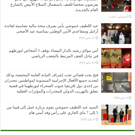
يعرضون شخصا للعنف باستعمال السلاح الأبيض بالشارع
العام بالجديدة..
‏أسبوعين مضت
عبد اللطيف حموشي يأمر بصرف منحة مالية تضامنية لفائدة
أرامل ومتقاعدي الأمن الوطني بمناسبة عيد الأضحى
22 مايو 2026
أمن مولاي رشيد بالدار البيضاء يوقف 3 أشخاص لتورطهم
في تبادل العنف المرتبط بالشغب الرياضي.
10 مايو 2026
فتح بحث قضائي تحت إشراف النيابة العامة المختصة، وذلك
لتحديد جميع الأفعال الإجرامية المنسوبة لمواطنتين تنحدران
من إحدى دول إفريقيا جنوب الصحراء لتورطهما في قضية
تتعلق بالتهريب الدولي للمخدرات والمؤثرات العقلية
6 مايو 2026
السيد عبد اللطيف حموشي يقوم بزيارة عمل إلى فيينا من
5 إلى 7 ماي الجاري على رأس وفد أمني هام
6 مايو 2026