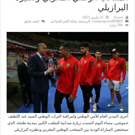
البرازيلي
Zwawi
25 مارس 2023
communpressSPORTS
,
الرئيسية
,
مجلة الخبر الجماعي
اضف تعليق
788 زيارة
أجرى المدير العام للأمن الوطني ولمراقبة التراب الوطني السيد عبد اللطيف
حموشي، مساء اليوم السبت، زيارة ميدانية للملعب الكبير بمدينة طنجة، الذي
سيحتضن المباراة الودية بين المنتخب الوطني المغربي ونظيره البرازيلي