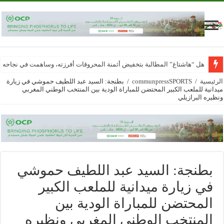
هل “هاشتاغ” المطالبة بتخفيض أثمنة المحروقات أفرزته، وساهمت في نجاحه
بالجديدة..توقيف المشتبه فيه الرئيسي في ارتكاب سرقات باستعمال الكسر وا
الرئيسية
/
communpressSPORTS
/
بطنجة: السيد عبد اللطيف حموشي في زيارة
ميدانية للملعب الكبير المحتضن للمباراة الودية بين المنتخب الوطني المغربي
ونظيره البرازيلي
بطنجة: السيد عبد اللطيف حموشي
في زيارة ميدانية للملعب الكبير
المحتضن للمباراة الودية بين
المنتخب الوطني المغربي ونظيره