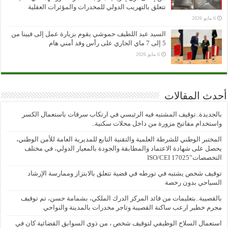
تتعلق بالتهريب الدولي للمخدرات والمؤثرات العقلية
6 مايو 2026
السيد عبد اللطيف حموشي يقوم بزيارة عمل إلى فيينا من
5 إلى 7 ماي الجاري على رأس وفد أمني هام
6 مايو 2026
أحدث المقالات
بالجديدة..توقيف المشتبه فيه الرئيسي في ارتكاب سرقات باستعمال الكسر
واستخدام مفاتيح مزورة من داخل محلات سكنية..
المختبر الوطني للشرطة العلمية والتقنية التابع للمديرية العامة للأمن الوطني،
يحصل على شهادة الاعتماد والمطابقة والجودة بالمعيار الدولي، في مختلف
التخصصات”ISO/CEI 17025
توقيف شخص يشتبه في تورطه في قضية تتعلق بالابتزاز وممارسة الإرشاد
السياحي بدون رخصة
بالقصيبة..بتعليمات من قائد المركز الدرك الملكي، بشمامة حسن، تم توقيف
مجرم خطير ارعب ساكنة القصيبة وتاجر مخدرات بالمدينة والنواحي
استعمال السلاح الوظيفي لتوقيف شخص ، من ذوي السوابق القضائية كان في