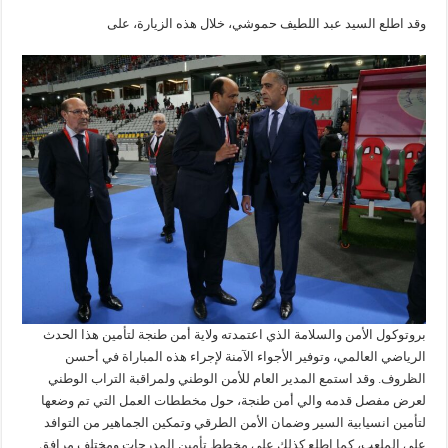
وقد اطلع السيد عبد اللطيف حموشي، خلال هذه الزيارة، على
بروتوكول الأمن والسلامة الذي اعتمدته ولاية أمن طنجة لتأمين هذا الحدث
الرياضي العالمي، وتوفير الأجواء الآمنة لإجراء هذه المباراة في أحسن
الظروف. وقد استمع المدير العام للأمن الوطني ولمراقبة التراب الوطني
لعرض مفصل قدمه والي أمن طنجة، حول مخططات العمل التي تم وضعها
لتأمين انسيابية السير وضمان الأمن الطرقي وتمكين الجماهير من التوافد
على الملعب، كما اطلع كذلك على مخطط تأمين المدرجات ومختلف مرافق