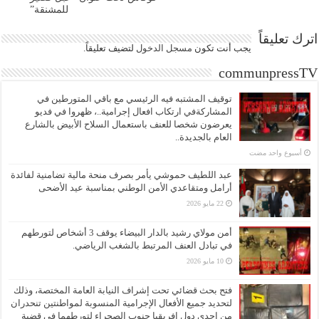
للمشنقة”
اترك تعليقاً
يجب أنت تكون
مسجل الدخول
لتضيف تعليقاً.
communpressTV
توقيف المشتبه فيه الرئيسي مع باقي المتورطين في
المشاركةفي ارتكاب افعال إجرامية..، ظهروا في فديو
يعرضون شخصا للعنف باستعمال السلاح الأبيض بالشارع
العام بالجديدة..
‏أسبوع واحد مضت
عبد اللطيف حموشي يأمر بصرف منحة مالية تضامنية لفائدة
أرامل ومتقاعدي الأمن الوطني بمناسبة عيد الأضحى
22 مايو 2026
أمن مولاي رشيد بالدار البيضاء يوقف 3 أشخاص لتورطهم
في تبادل العنف المرتبط بالشغب الرياضي.
10 مايو 2026
فتح بحث قضائي تحت إشراف النيابة العامة المختصة، وذلك
لتحديد جميع الأفعال الإجرامية المنسوبة لمواطنتين تنحدران
من إحدى دول إفريقيا جنوب الصحراء لتورطهما في قضية