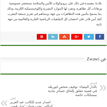
بلادنا، معتمدة في ذلك على بروتوكولات للأمن والسلامة تستحضر خصوصية
ورهانات كل تظاهرة، وتفرد لها الموارد البشرية واللوجيستيكية اللازمة، وذلك
بما يسمح بتأمين هذه التظاهرات من جهة، ويساهم في تعزيز سمعة المغرب
كبلد آمن قادر على احتضان كل الملتقيات الرياضية القارية والعالمية من جهة
ثانية
عن Zwawi
السابق
بالدار البيضاء: توقيف شخص لتورطه
في قضية تتعلق بإلحاق خسائر مادية
بممتلكات خاصة
التالي
اصدار جديد للكاتب عبد العزيز
كوكاس تحت عنوان “حبل قصير