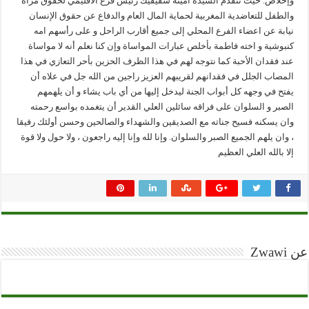
وإخلاص. حيث تتقدم السيدة أمينة شفيفيك رئيس فرع الاقليمي لحقوق مرآة
والطفل للتعاضدية المغربية لحماية المال العام والدفاع عن حقوق الإنسان
نيابة عن اعضاء الفرع المحلي إلى جميع أقارب الراحل و على رأسهم امه
كنبوشية و اخته فاطمة بأخلص عبارات المواساة وإن كنا نعلم أنه لا مواساة
عند فقدان الأحبة كما نتوجه لهم في هذا الظرف الحزين بأحر التعازي في هذا
المصاب الجلل في فقدانهم لقريبهم العزيز راجين من الله جل في علاه أن
يفتح في وجهه كل أبواب الجنة ليدخل إليها من أي باب يشاء و أن يلهمهم
الصبر و السلوان على فراقه سائلين العلي القدير أن يتغمده بواسع رحمته
وان يسكنه فسيح جناته مع الصديقين والشهداء والصالحين وحسن أولئك رفيقا
، وان يلهم الجميع الصبر والسلوان. وإنا لله وإنا إليه راجعون ، ولا حول ولا قوة
إلا بالله العلي العظيم
عن Zwawi