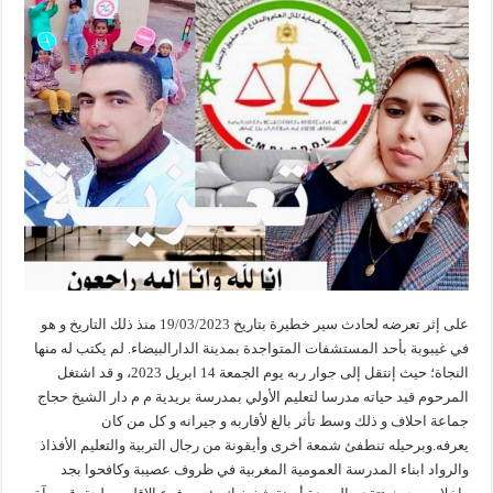
على إثر تعرضه لحادث سير خطيرة بتاريخ 19/03/2023 منذ ذلك التاريخ و هو
في غيبوبة بأحد المستشفات المتواجدة بمدينة الدارالبيضاء. لم يكتب له منها
النجاة؛ حيث إنتقل إلى جوار ربه يوم الجمعة 14 ابريل 2023، و قد اشتغل
المرحوم قيد حياته مدرسا لتعليم الأولي بمدرسة بريدية م م دار الشيخ حجاج
جماعة احلاف و ذلك وسط تأثر بالغ لأقاربه و جيرانه و كل من كان
يعرفه.وبرحيله تنطفئ شمعة أخرى وأيقونة من رجال التربية والتعليم الأفذاذ
والرواد ابناء المدرسة العمومية المغربية في ظروف عصيبة وكافحوا بجد