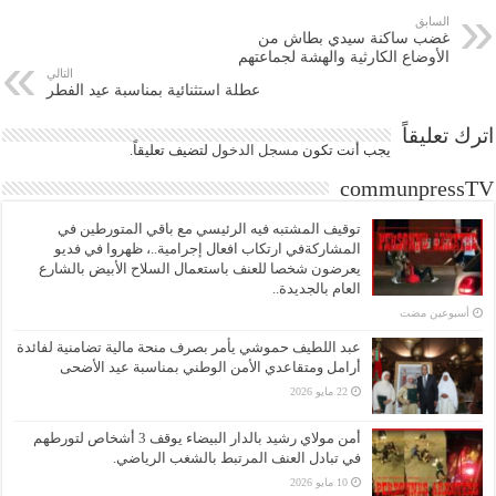
السابق
غضب ساكنة سيدي بطاش من
الأوضاع الكارثية والهشة لجماعتهم
التالي
عطلة استثنائية بمناسبة عيد الفطر
اترك تعليقاً
يجب أنت تكون
مسجل الدخول
لتضيف تعليقاً.
communpressTV
توقيف المشتبه فيه الرئيسي مع باقي المتورطين في
المشاركةفي ارتكاب افعال إجرامية..، ظهروا في فديو
يعرضون شخصا للعنف باستعمال السلاح الأبيض بالشارع
العام بالجديدة..
‏أسبوعين مضت
عبد اللطيف حموشي يأمر بصرف منحة مالية تضامنية لفائدة
أرامل ومتقاعدي الأمن الوطني بمناسبة عيد الأضحى
22 مايو 2026
أمن مولاي رشيد بالدار البيضاء يوقف 3 أشخاص لتورطهم
في تبادل العنف المرتبط بالشغب الرياضي.
10 مايو 2026