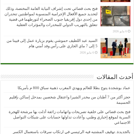
فتح بحث قضائي تحت إشراف النيابة العامة المختصة، وذلك
لتحديد جميع الأفعال الإجرامية المنسوبة لمواطنتين تنحدران
من إحدى دول إفريقيا جنوب الصحراء لتورطهما في قضية
تتعلق بالتهريب الدولي للمخدرات والمؤثرات العقلية
6 مايو 2026
السيد عبد اللطيف حموشي يقوم بزيارة عمل إلى فيينا من
5 إلى 7 ماي الجاري على رأس وفد أمني هام
6 مايو 2026
أحدث المقالات
عماد بوشجدة يتوج بطلا للعالم ويهدي المغرب ذهبية سباق 800 م بأمريكا
حجز أكثر من 7 أطنان من مخدر الشيرا واعتقال شخصين بمدخل إساكن بإقليم
الحسيمة
فتح بحث قضائي على خلفية تصريحات واتهامات زائفة أدلت بها مرشحة للهجرة
السرية لموقع إخباري وطني، وأعادت تداولها حسابات على شبكات التواصل
الاجتماعي
بالجديدة..توقيف المشتبه فيه الرئيسي في ارتكاب سرقات باستعمال الكسر