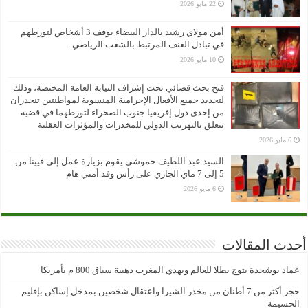
22 مايو 2026
أمن مولاي رشيد بالدار البيضاء يوقف 3 أشخاص لتورطهم
في تبادل العنف المرتبط بالشغب الرياضي.
10 مايو 2026
فتح بحث قضائي تحت إشراف النيابة العامة المختصة، وذلك
لتحديد جميع الأفعال الإجرامية المنسوبة لمواطنتين تنحدران
من إحدى دول إفريقيا جنوب الصحراء لتورطهما في قضية
تتعلق بالتهريب الدولي للمخدرات والمؤثرات العقلية
6 مايو 2026
السيد عبد اللطيف حموشي يقوم بزيارة عمل إلى فيينا من
5 إلى 7 ماي الجاري على رأس وفد أمني هام
6 مايو 2026
أحدث المقالات
عماد بوشجدة يتوج بطلا للعالم ويهدي المغرب ذهبية سباق 800 م بأمريكا
حجز أكثر من 7 أطنان من مخدر الشيرا واعتقال شخصين بمدخل إساكن بإقليم
الحسيمة