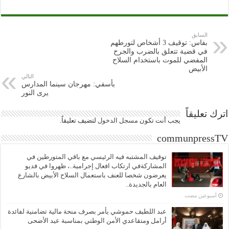
السابق
بفاس: توقيف 3 أشخاص لتورطهم
في قضية تتعلق بالضرب والجرح
المفضي للموت باستخدام السلاح
الأبيض
التالي
بأسفي: مهرجان سينما المدارس
يرى النور
اترك تعليقاً
يجب أنت تكون
مسجل الدخول
لتضيف تعليقاً.
communpressTV
توقيف المشتبه فيه الرئيسي مع باقي المتورطين في
المشاركةفي ارتكاب افعال إجرامية..، ظهروا في فديو
يعرضون شخصا للعنف باستعمال السلاح الأبيض بالشارع
العام بالجديدة..
‏أسبوعين مضت
عبد اللطيف حموشي يأمر بصرف منحة مالية تضامنية لفائدة
أرامل ومتقاعدي الأمن الوطني بمناسبة عيد الأضحى