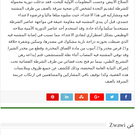
السلاح الأبيض. وحسب المعلومات الأولية للبحث، فقد تدخلت دورية محمولة
للشرطة لتقديم النجدة لشخص كان ضحية سرقة بالعنف من طرف المشتبه
فيه ومشاركيه في هذا الاعتداء، حيث سلبوه مبلغا ماليا وعرضوه لاعتداء
جسدي، قبل أن يبدي المشتبه فيه مقاومة عنيفة في مواجهة عناصر الشرطة
مستخدما سكينا وأداة حادة. وقد استخدم أحد عناصر الدورية الأمنية سلاحه
الوظيفي بشكل اضطراري لتفادي الاعتداء، مما تسبب في إصابة المشتبه فيه
الذي ضبطت بحوزته دراجة نارية مشكوك في مصدرها، وسكين وشفرة حلاقة
و21 قرص مخدر و23 أنبوب من مادة اللصاق المخدرة، وقطع من مخدر الشيرا.
وقد توفي المشتبه فيه المصاب أثناء نقله للمستشفى، فتم إيداعه رهن
التشريح الطبي، بينما تم فتح بحث قضائي من طرف الشرطة القضائية تحت
إشراف النيابة العامة المختصة، وذلك للكشف عن جميع ظروف وملابسات
هذه القضية، وكذا توقيف باقي المشاركين والمساهمين في ارتكاب جريمة
السرقة بالعنف
عن Zwawi