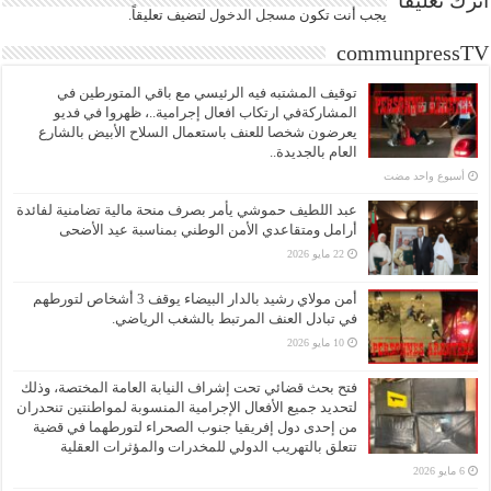
اترك تعليقاً
يجب أنت تكون
مسجل الدخول
لتضيف تعليقاً.
communpressTV
توقيف المشتبه فيه الرئيسي مع باقي المتورطين في
المشاركةفي ارتكاب افعال إجرامية..، ظهروا في فديو
يعرضون شخصا للعنف باستعمال السلاح الأبيض بالشارع
العام بالجديدة..
‏أسبوع واحد مضت
عبد اللطيف حموشي يأمر بصرف منحة مالية تضامنية لفائدة
أرامل ومتقاعدي الأمن الوطني بمناسبة عيد الأضحى
22 مايو 2026
أمن مولاي رشيد بالدار البيضاء يوقف 3 أشخاص لتورطهم
في تبادل العنف المرتبط بالشغب الرياضي.
10 مايو 2026
فتح بحث قضائي تحت إشراف النيابة العامة المختصة، وذلك
لتحديد جميع الأفعال الإجرامية المنسوبة لمواطنتين تنحدران
من إحدى دول إفريقيا جنوب الصحراء لتورطهما في قضية
تتعلق بالتهريب الدولي للمخدرات والمؤثرات العقلية
6 مايو 2026