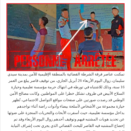
تمكنت عناصر فرقة الشرطة القضائية بالمنطقة الإقليمية للأمن بمدينة سيدي
سليمان، زوال اليوم الأربعاء 26 أبريل الجاري، من توقيف قاصر يبلغ من العمر
16 سنة، وذلك للاشتباه في تورطه في انتهاك حرمة مؤسسة تعليمية وحيازة
السلاح الأبيض في ظروف تشكل خطرا على المواطنين. وكانت مصالح الأمن
الوطني قد رصدت صورتين على صفحات مواقع التواصل الاجتماعي، تُظهر
حيازة مجموعة من الأشخاص لأسلحة بيضاء وأدوات راضة أثناء تواجدهم
بداخل مؤسسة تعليمية، حيث أسفرت الأبحاث والتحريات المنجزة على ضوئها
عن تحديد هويات المشتبه فيهم وتوقيف أحدهم زوال اليوم الأربعاء.وقد تم
إخضاع المشتبه فيه القاصر للبحث القضائي الذي يجري تحت إشراف النيابة