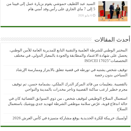
السيد عبد اللطيف حموشي يقوم بزيارة عمل إلى فيينا من
5 إلى 7 ماي الجاري على رأس وفد أمني هام
6 مايو 2026
أحدث المقالات
المختبر الوطني للشرطة العلمية والتقنية التابع للمديرية العامة للأمن الوطني،
يحصل على شهادة الاعتماد والمطابقة والجودة بالمعيار الدولي، في مختلف
التخصصات”ISO/CEI 17025
توقيف شخص يشتبه في تورطه في قضية تتعلق بالابتزاز وممارسة الإرشاد
السياحي بدون رخصة
بالقصيبة..بتعليمات من قائد المركز الدرك الملكي، بشمامة حسن، تم توقيف
مجرم خطير ارعب ساكنة القصيبة وتاجر مخدرات بالمدينة والنواحي
استعمال السلاح الوظيفي لتوقيف شخص ، من ذوي السوابق القضائية كان في
حالة اندفاع قوية، عرّض سلامة موظفي الشرطة لتهديد جدي ووشيك باستعمال
السلاح
أولمبيك خريبكة للكرة الحديدية يوقع مشاركة متميزة في كأس العرش 2026