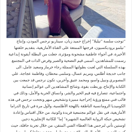
“توجت سلسة “تيليلا” إخراج حميد زيان، سيناريو نرجس المودن، وإنتاج
“نيلمو بروديكسيون، فرجتها الممتعة على القناة الأمازيغية، بتقديم حلقتها
الأخيرة، في أجواء عاطفية مشحونة ومؤثرة، جعلت من البطلة أيقونة إبداعية
رسمت للمشاهدين، أسمى قيم التضحية والصبر وفرض الذات في المجتمع.
بهذه السلسلة التي لعبت بطولتها الممثلة رجاء خرماز وسعيد عامل، الى
جانب خديجة أطلس، ومريم عسال، وسلمى محطان، وفاطمة عجاجة، علي
المصوبري ونبيل واسو، ومحمد عتيق وآخرين، تكون نرجس قد جمعت بين
الكتابة والإنتاج، وربطت بقوة، وشائج المشاهدين الى عوالم إنسانية
واجتماعية، تتصارع فيه قيم الخير والشر، وانساق الحرية والأمل، وذلك في
قالب فني ممتع ورؤية إخراجية مميزة وتشخيص مبهر.ونجحت نرجس في هذه
الكوميديا الرومانسية الناطقة باللهجة الأطلسية، ولأول مرة في تاريخ الدراما
الأمازيغية، في نقل عوالم مجتمعية فريدة وكونية، من خلال اقتباس وإعادة
تشخيص حبكة الرواية العالمية الشهيرة” إما” للكاتبة الإنجليزية دجين
اوستين.تأتي لنرجس هذا العطاء الفني المتقن، من خلال تجربة حافلة، حيث
كتبت العديد من الأعمال التي لاقت صدى طيبا، وحققت نجاحا كبيرا، منها