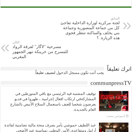
السابق
لجنة مركزية لوزارة الداخلية تفاجئ
كل من جماعة المنصورية وجماعة
بني يخلف والساكنة تنتظر فحوى
هذه الزيارة..؟
التالي
مسرحية “لاگار” لفرقة الرواد
للمسرح من خريبكة تبهر الجمهور
المغربي
اترك تعليقاً
يجب أنت تكون
مسجل الدخول
لتضيف تعليقاً.
communpressTV
توقيف المشتبه فيه الرئيسي مع باقي المتورطين في
المشاركةفي ارتكاب افعال إجرامية..، ظهروا في فديو
يعرضون شخصا للعنف باستعمال السلاح الأبيض بالشارع
العام بالجديدة..
‏أسبوعين مضت
عبد اللطيف حموشي يأمر بصرف منحة مالية تضامنية لفائدة
أرامل ومتقاعدي الأمن الوطني بمناسبة عيد الأضحى