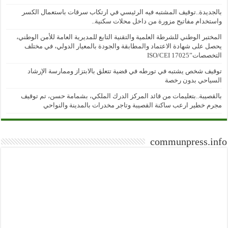
بالجديدة..توقيف المشتبه فيه الرئيسي في ارتكاب سرقات باستعمال الكسر
واستخدام مفاتيح مزورة من داخل محلات سكنية..
المختبر الوطني للشرطة العلمية والتقنية التابع للمديرية العامة للأمن الوطني،
يحصل على شهادة الاعتماد والمطابقة والجودة بالمعيار الدولي، في مختلف
التخصصات”ISO/CEI 17025
توقيف شخص يشتبه في تورطه في قضية تتعلق بالابتزاز وممارسة الإرشاد
السياحي بدون رخصة
بالقصيبة..بتعليمات من قائد المركز الدرك الملكي، بشمامة حسن، تم توقيف
مجرم خطير ارعب ساكنة القصيبة وتاجر مخدرات بالمدينة والنواحي
communpress.info