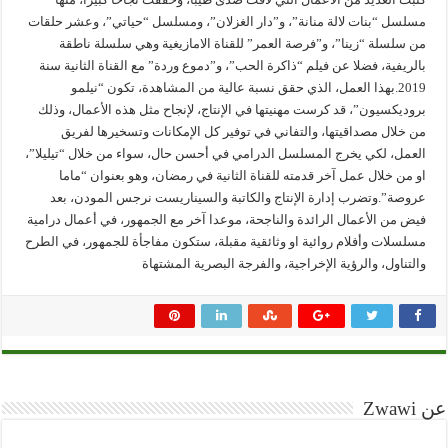
مسلسل “بنات لالة منانة”، و”دار الغزلان”، ومسلسل “حياتي”، وعشر حلقات
من سلسلة “زينا”، و”فرصة العمر” للقناة الامازيغية وهي سلسلة ناطقة
بالريفية، فضلا عن فيلم “ذاكرة الحب”، و”دموع وردة” مع القناة الثانية سنة
2019.بهذا العمل، الذي حقق نسبة عالية من المشاهدة، تكون “نيلمو
بروديكسيون”، قد كرست مهنيتها في الإنتاج، لإنجاح مثل هذه الأعمال، وذلك
من خلال مصداقيتها، والتفاني في توفير كل الإمكانات وتسخيرها لفريق
العمل، لكي يخرج المسلسل الدرامي في أحسن حال، سواء من خلال “تيليلا”،
او من خلال عمل آخر قدمته للقناة الثانية في رمضان، وهو بعنوان “ماما
عروصة”.وتضرب إدارة الإنتاج والكاتبة والسيناريست نرجس المودن، بعد
فيض من الأعمال الرائدة والناجحة، موعدا آخر مع الجمهور، في أعمال درامية
مسلسلات وأفلام روائية او وثائقية مقبلة، ستكون مفاجأة للجمهور، في الطرح
والتناول، والرؤية الإخراجية، والفرجة البصرية المشتهاة
عن Zwawi