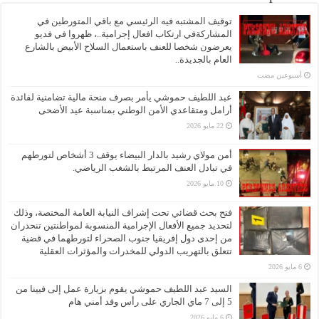
توقيف المشتبه فيه الرئيسي مع باقي المتورطين في
المشاركةفي ارتكاب افعال إجرامية..، ظهروا في فديو
يعرضون شخصا للعنف باستعمال السلاح الأبيض بالشارع
العام بالجديدة..
‏أسبوعين مضت
عبد اللطيف حموشي يأمر بصرف منحة مالية تضامنية لفائدة
أرامل ومتقاعدي الأمن الوطني بمناسبة عيد الأضحى
22 مايو 2026
أمن مولاي رشيد بالدار البيضاء يوقف 3 أشخاص لتورطهم
في تبادل العنف المرتبط بالشغب الرياضي.
10 مايو 2026
فتح بحث قضائي تحت إشراف النيابة العامة المختصة، وذلك
لتحديد جميع الأفعال الإجرامية المنسوبة لمواطنتين تنحدران
من إحدى دول إفريقيا جنوب الصحراء لتورطهما في قضية
تتعلق بالتهريب الدولي للمخدرات والمؤثرات العقلية
6 مايو 2026
السيد عبد اللطيف حموشي يقوم بزيارة عمل إلى فيينا من
5 إلى 7 ماي الجاري على رأس وفد أمني هام
6 مايو 2026