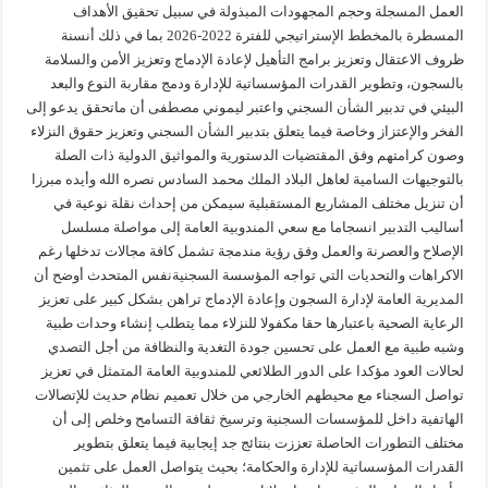
العمل المسجلة وحجم المجهودات المبذولة في سبيل تحقيق الأهداف
المسطرة بالمخطط الإستراتيجي للفترة 2022-2026 بما في ذلك أنسنة
ظروف الاعتقال وتعزيز برامج التأهيل لإعادة الإدماج وتعزيز الأمن والسلامة
بالسجون، وتطوير القدرات المؤسساتية للإدارة ودمج مقاربة النوع والبعد
البيئي في تدبير الشأن السجني واعتبر ليموني مصطفى أن ماتحقق يدعو إلى
الفخر والإعتزاز وخاصة فيما يتعلق بتدبير الشأن السجني وتعزيز حقوق النزلاء
وصون كرامتهم وفق المقتضيات الدستورية والمواثيق الدولية ذات الصلة
بالتوجيهات السامية لعاهل البلاد الملك محمد السادس نصره الله وأيده مبرزا
أن تنزيل مختلف المشاريع المستقبلية سيمكن من إحداث نقلة نوعية في
أساليب التدبير انسجاما مع سعي المندوبية العامة إلى مواصلة مسلسل
الإصلاح والعصرنة والعمل وفق رؤية مندمجة تشمل كافة مجالات تدخلها رغم
الاكراهات والتحديات التي تواجه المؤسسة السجنيةنفس المتحدث أوضح أن
المديرية العامة لإدارة السجون وإعادة الإدماج تراهن بشكل كبير على تعزيز
الرعاية الصحية باعتبارها حقا مكفولا للنزلاء مما يتطلب إنشاء وحدات طبية
وشبه طبية مع العمل على تحسين جودة التغدية والنظافة من أجل التصدي
لحالات العود مؤكدا على الدور الطلائعي للمندوبية العامة المتمثل في تعزيز
تواصل السجناء مع محيطهم الخارجي من خلال تعميم نظام حديث للإتصالات
الهاتفية داخل للمؤسسات السجنية وترسيخ ثقافة التسامح وخلص إلى أن
مختلف التطورات الحاصلة تعززت بنتائج جد إيجابية فيما يتعلق بتطوير
القدرات المؤسساتية للإدارة والحكامة؛ بحيث يتواصل العمل على تثمين