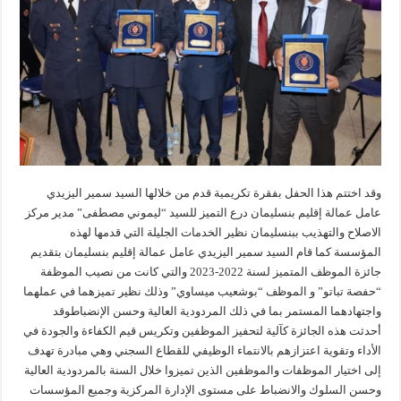
وقد اختتم هذا الحفل بفقرة تكريمية قدم من خلالها السيد سمير اليزيدي
عامل عمالة إقليم بنسليمان درع التميز للسيد “ليموني مصطفى” مدير مركز
الاصلاح والتهذيب ببنسليمان نظير الخدمات الجليلة التي قدمها لهذه
المؤسسة كما قام السيد سمير اليزيدي عامل عمالة إقليم بنسليمان بتقديم
جائزة الموظف المتميز لسنة 2022-2023 والتي كانت من نصيب الموظفة
“حفصة تباتو” و الموظف “بوشعيب ميساوي” وذلك نظير تميزهما في عملهما
واجتهادهما المستمر بما في ذلك المردودية العالية وحسن الإنضباطوقد
أحدثت هذه الجائزة كآلية لتحفيز الموظفين وتكريس قيم الكفاءة والجودة في
الأداء وتقوية اعتزازهم بالانتماء الوظيفي للقطاع السجني وهي مبادرة تهدف
إلى اختيار الموظفات والموظفين الذين تميزوا خلال السنة بالمردودية العالية
وحسن السلوك والانضباط على مستوى الإدارة المركزية وجميع المؤسسات