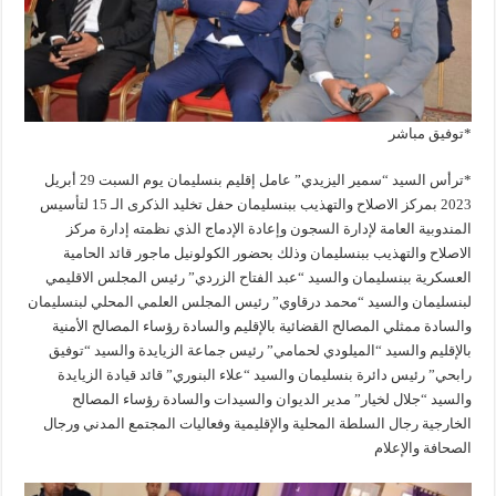
*توفيق مباشر
*ترأس السيد “سمير اليزيدي” عامل إقليم بنسليمان يوم السبت 29 أبريل
2023 بمركز الاصلاح والتهذيب ببنسليمان حفل تخليد الذكرى الـ 15 لتأسيس
المندوبية العامة لإدارة السجون وإعادة الإدماج الذي نظمته إدارة مركز
الاصلاح والتهذيب ببنسليمان وذلك بحضور الكولونيل ماجور قائد الحامية
العسكرية ببنسليمان والسيد “عبد الفتاح الزردي” رئيس المجلس الاقليمي
لبنسليمان والسيد “محمد درقاوي” رئيس المجلس العلمي المحلي لبنسليمان
والسادة ممثلي المصالح القضائية بالإقليم والسادة رؤساء المصالح الأمنية
بالإقليم والسيد “الميلودي لحمامي” رئيس جماعة الزيايدة والسيد “توفيق
رابحي” رئيس دائرة بنسليمان والسيد “علاء البنوري” قائد قيادة الزيايدة
والسيد “جلال لخيار” مدير الديوان والسيدات والسادة رؤساء المصالح
الخارجية رجال السلطة المحلية والإقليمية وفعاليات المجتمع المدني ورجال
الصحافة والإعلام