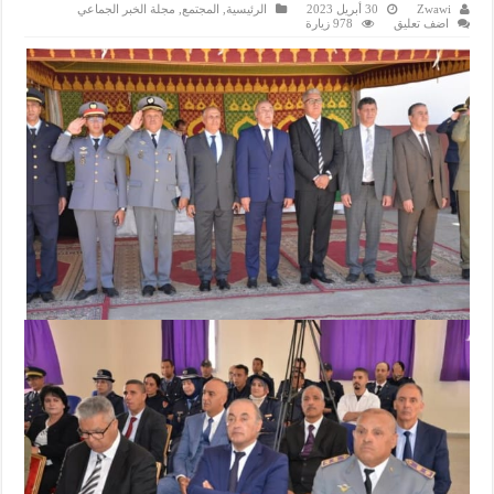
Zwawi
30 أبريل 2023
الرئيسية
,
المجتمع
,
مجلة الخبر الجماعي
اضف تعليق
978 زيارة