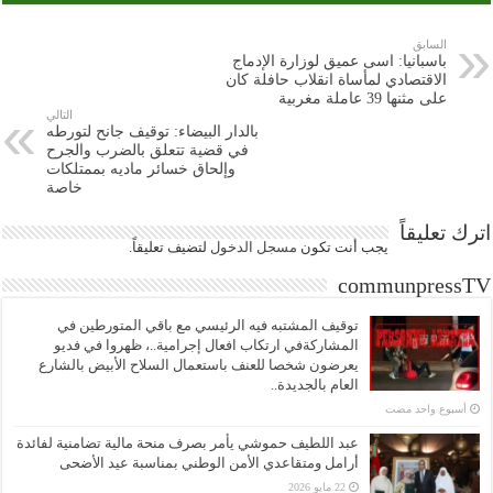
السابق
باسبانيا: اسى عميق لوزارة الإدماج
الاقتصادي لمأساة انقلاب حافلة كان
على مثنها 39 عاملة مغربية
التالي
بالدار البيضاء: توقيف جانح لتورطه
في قضية تتعلق بالضرب والجرح
وإلحاق خسائر ماديه بممتلكات
خاصة
اترك تعليقاً
يجب أنت تكون
مسجل الدخول
لتضيف تعليقاً.
communpressTV
توقيف المشتبه فيه الرئيسي مع باقي المتورطين في
المشاركةفي ارتكاب افعال إجرامية..، ظهروا في فديو
يعرضون شخصا للعنف باستعمال السلاح الأبيض بالشارع
العام بالجديدة..
‏أسبوع واحد مضت
عبد اللطيف حموشي يأمر بصرف منحة مالية تضامنية لفائدة
أرامل ومتقاعدي الأمن الوطني بمناسبة عيد الأضحى
22 مايو 2026