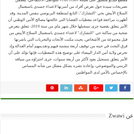
تصريحات سيدة حول تعرض أفراد من أسرتها لاعتداء جسدي باستعمال
السلاح الأبيض بحي “التشارك”، التابع لمنطقة البرنوصي بنفس المدينة. وقد
أظهرت مراجعة قواعد معطيات القضايا التي عالجتها مصالح الأمن الوطني أن
الأمر يتعلق بقضية جرى تسجيلها خلال شهر ماي من سنة 2019، تتعلق بتعرض
ضحية من ساكنة حي “التشارك” لاعتداء جسدي باستعمال السلاح الأبيض من
قبل مجموعة من الأشخاص، بحيث مكنت الأبحاث والتحريات التي باشرتها
فرق البحث في حينه من توقيف أربعة مشتبه فيهم وتقديمهم أمام العدالة.وإذ
تحرص ولاية أمن الدار البيضاء على توضيح هذه المعطيات، فإنها تؤكد على أن
الأمر يتعلق بتسجيل يعود لأكثر من أربعة سنوات، جرى اجتزاؤه من سياقه
الزمني والموضوعي، وإعادة نشره بشكل مضلل من شأنه المساس
بالإحساس بالأمن لدى المواطنين
عن Zwawi