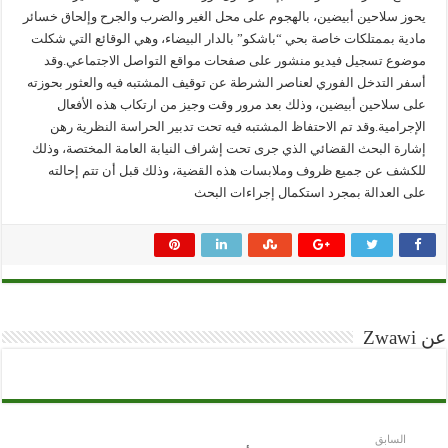
يحوز سلاحين أبيضين، بالهجوم على محل الغير والضرب والجرح وإلحاق خسائر
مادية بممتلكات خاصة بحي “باشكو” بالدار البيضاء، وهي الوقائع التي شكلت
موضوع تسجيل فيديو منشور على صفحات مواقع التواصل الاجتماعي.وقد
أسفر التدخل الفوري لعناصر الشرطة عن توقيف المشتبه فيه والعثور بحوزته
على سلاحين أبيضين، وذلك بعد مرور وقت وجيز من ارتكاب هذه الأفعال
الإجرامية.وقد تم الاحتفاظ المشتبه فيه تحت تدبير الحراسة النظرية رهن
إشارة البحث القضائي الذي جرى تحت إشراف النيابة العامة المختصة، وذلك
للكشف عن جميع ظروف وملابسات هذه القضية، وذلك قبل أن تتم إحالته
على العدالة بمجرد استكمال إجراءات البحث
عن Zwawi
السابق