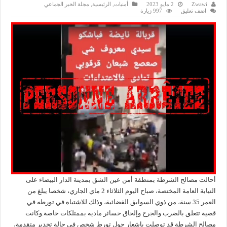
Zwawi
2 مايو 2023
أمنيات
,
الرئيسية
,
مجلة الخبر الجماعي
اضف تعليق
997 زيارة
أحالت مصالح الشرطة بمنطقة أمن عين الشق بمدينة الدار البيضاء على
النيابة العامة المختصة، صباح اليوم الثلاثاء 2 ماي الجاري، شخصا يبلغ من
العمر 35 سنة، من ذوي السوابق القضائية، وذلك للاشتباه في تورطه في
قضية تتعلق بالضرب والجرح وإلحاق خسائر ماديه بممتلكات خاصة.وكانت
مصالح الشرطة قد توصلت بإشعار حول تورط شخص في حالة تخدير متقدمة،