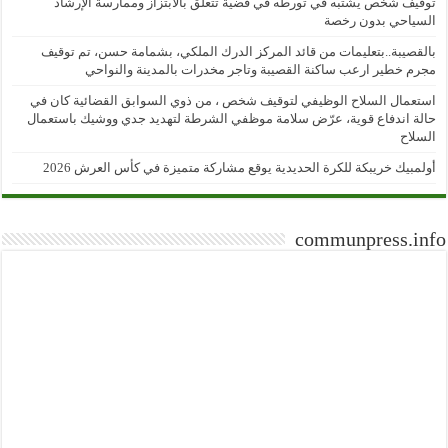
توقيف شخص يشتبه في تورطه في قضية تتعلق بالابتزاز وممارسة الإرشاد
السياحي بدون رخصة
بالقصيبة..بتعليمات من قائد المركز الدرك الملكي، بشمامة حسن، تم توقيف
مجرم خطير ارعب ساكنة القصيبة وتاجر مخدرات بالمدينة والنواحي
استعمال السلاح الوظيفي لتوقيف شخص ، من ذوي السوابق القضائية كان في
حالة اندفاع قوية، عرّض سلامة موظفي الشرطة لتهديد جدي ووشيك باستعمال
السلاح
أولمبيك خريبكة للكرة الحديدية يوقع مشاركة متميزة في كأس العرش 2026
communpress.info