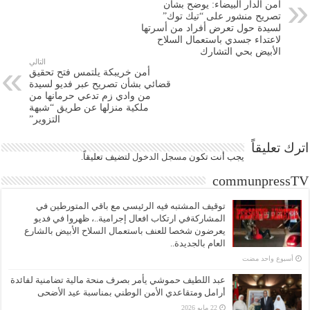
امن الدار البيضاء: يوضح بشأن
تصريح منشور على “تيك توك”
لسيدة حول تعرض أفراد من أسرتها
لاعتداء جسدي باستعمال السلاح
الأبيض بحي التشارك
التالي
أمن خريبكة يلتمس فتح تحقيق
قضائي بشأن تصريح عبر فديو لسيدة
من وادي زم تدعي حرمانها من
ملكية منزلها عن طريق “شبهة
التزوير”
اترك تعليقاً
يجب أنت تكون
مسجل الدخول
لتضيف تعليقاً.
communpressTV
توقيف المشتبه فيه الرئيسي مع باقي المتورطين في
المشاركةفي ارتكاب افعال إجرامية..، ظهروا في فديو
يعرضون شخصا للعنف باستعمال السلاح الأبيض بالشارع
العام بالجديدة..
‏أسبوع واحد مضت
عبد اللطيف حموشي يأمر بصرف منحة مالية تضامنية لفائدة
أرامل ومتقاعدي الأمن الوطني بمناسبة عيد الأضحى
22 مايو 2026