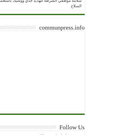
سلامة موظفي الشرطة لتهديد جدي ووشيك باستعما
السلاح
communpress.info
Follow Us