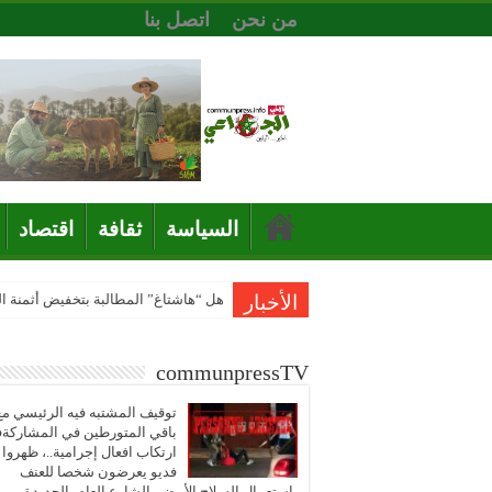
من نحن
اتصل بنا
السياسة
ثقافة
اقتصاد
الأخبار
هل “هاشتاغ” المطالبة بتخفيض أثمنة 
communpressTV
توقيف المشتبه فيه الرئيسي مع
باقي المتورطين في المشاركة
ارتكاب افعال إجرامية..، ظهروا
فديو يعرضون شخصا للعنف
باستعمال السلاح الأبيض بالشارع العام بالجديدة..