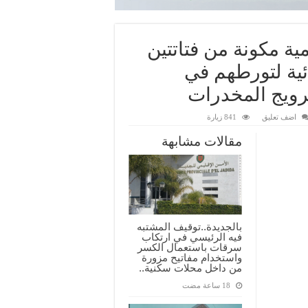
مية مكونة من فتاتتين
ئية لتورطهم في
رويج المخدرات
اضف تعليق
841 زيارة
مقالات مشابهة
بالجديدة..توقيف المشتبه
فيه الرئيسي في ارتكاب
سرقات باستعمال الكسر
واستخدام مفاتيح مزورة
من داخل محلات سكنية..