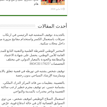
هام
6 مايو 2026
أحدث المقالات
بالجديدة..توقيف المشتبه فيه الرئيسي في ارتكاب
سرقات باستعمال الكسر واستخدام مفاتيح مزورة م
داخل محلات سكنية..
المختبر الوطني للشرطة العلمية والتقنية التابع للمدي
العامة للأمن الوطني، يحصل على شهادة الاعتماد
والمطابقة والجودة بالمعيار الدولي، في مختلف
التخصصات”ISO/CEI 17025
توقيف شخص يشتبه في تورطه في قضية تتعلق بالابتز
وممارسة الإرشاد السياحي بدون رخصة
بالقصيبة..بتعليمات من قائد المركز الدرك الملكي،
بشمامة حسن، تم توقيف مجرم خطير ارعب ساكنة
القصيبة وتاجر مخدرات بالمدينة والنواحي
استعمال السلاح الوظيفي لتوقيف شخص ، من ذوي
السوابق القضائية كان في حالة اندفاع قوية، عرّض