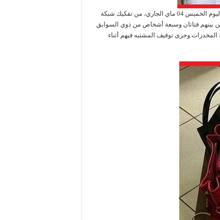
تمكنت عناصر الشرطة بمنطقة أمن البرنوصي بمدينة الدار البيضاء، اليوم الخميس 04 ماي الجاري، من تفكيك شبكة
من تسعة اشخاص تتراوح أعمارهم بين 20 و27 سنة، من بينهم فتاتان وسبعة أشخاص من ذوي السوابق
المخدرات.وجرى توقيف المشتبه فيهم أثناء