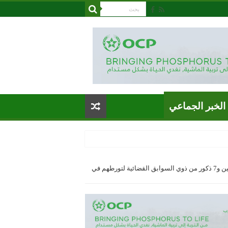
الخبر الجماعي
بالدار البيضاء: تفكيك شبكة إجرامية مكونة من فتاتتين و7 ذكور من ذوي السوابق القضائية لتورطهم في