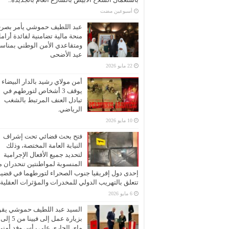
‏أسبوعين مضت
عبد اللطيف حموشي يأمر بصر
منحة مالية تضامنية لفائدة أرام
ومتقاعدي الأمن الوطني بمناسب
عيد الأضحى
22 مايو 2026
أمن مولاي رشيد بالدار البيضاء
يوقف 3 أشخاص لتورطهم في
تبادل العنف المرتبط بالشغب
الرياضي.
10 مايو 2026
فتح بحث قضائي تحت إشراف
النيابة العامة المختصة، وذلك
لتحديد جميع الأفعال الإجرامية
المنسوبة لمواطنتين تنحدران 
إحدى دول إفريقيا جنوب الصحراء لتورطهما في قضية
تتعلق بالتهريب الدولي للمخدرات والمؤثرات العقلية
6 مايو 2026
السيد عبد اللطيف حموشي يقو
ماي الجاري على رأس وفد أمني