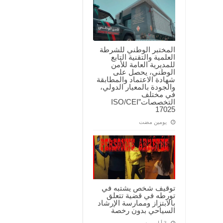
المختبر الوطني للشرطة
العلمية والتقنية التابع
للمديرية العامة للأمن
الوطني، يحصل على
شهادة الاعتماد والمطابقة
والجودة بالمعيار الدولي،
في مختلف
التخصصات”ISO/CEI
17025
‏يومين مضت
توقيف شخص يشتبه في
تورطه في قضية تتعلق
بالابتزاز وممارسة الإرشاد
السياحي بدون رخصة