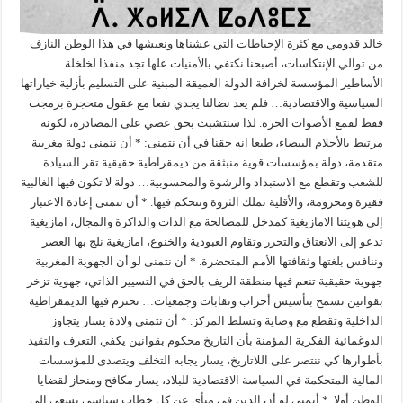
خالد قدومي مع كثرة الإحباطات التي عشناها ونعيشها في هذا الوطن النازف
من توالي الإنتكاسات، أصبحنا نكتفي بالأمنيات علها تجد منفذا لخلخلة
الأساطير المؤسسة لخرافة الدولة العميقة المبنية على التسليم بأزلية خياراتها
السياسية والاقتصادية… فلم يعد نضالنا يجدي نفعا مع عقول متحجرة برمجت
فقط لقمع الأصوات الحرة. لذا سنتشبث بحق عصي على المصادرة، لكونه
مرتبط بالأحلام البيضاء، طبعا انه حقنا في أن نتمنى: * أن نتمنى دولة مغربية
متقدمة، دولة بمؤسسات قوية منبثقة من ديمقراطية حقيقية تقر السيادة
للشعب وتقطع مع الاستبداد والرشوة والمحسوبية… دولة لا تكون فيها الغالبية
فقيرة ومحرومة، والأقلية تملك الثروة وتتحكم فيها. * أن نتمنى إعادة الاعتبار
إلى هويتنا الامازيغية كمدخل للمصالحة مع الذات والذاكرة والمجال، امازيغية
تدعو إلى الانعتاق والتحرر وتقاوم العبودية والخنوع، امازيغية نلج بها العصر
وننافس بلغتها وثقافتها الأمم المتحضرة. * أن نتمنى لو أن الجهوية المغربية
جهوية حقيقية تنعم فيها منطقة الريف بالحق في التسيير الذاتي، جهوية تزخر
بقوانين تسمح بتأسيس أحزاب ونقابات وجمعيات… تحترم فيها الديمقراطية
الداخلية وتقطع مع وصاية وتسلط المركز. * أن نتمنى ولادة يسار يتجاوز
الدوغمائية الفكرية المؤمنة بأن التاريخ محكوم بقوانين يكفي التعرف والتقيد
بأطوارها كي ننتصر على اللاتاريخ، يسار يجابه التخلف ويتصدى للمؤسسات
المالية المتحكمة في السياسة الاقتصادية للبلاد، يسار مكافح ومنحاز لقضايا
الوطن أولا. * أتمنى لو أن الدين في منأى عن كل خطاب سياسي يسعى إلى