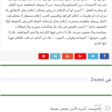
شرعنة الاستبداد، دين التسامح والرحمة، دين لا يستغل لمناهضة حرية الفكر
أو محاربة العقل. * أتمنى لو أن الإعلام حر وغير محتكر، إعلام ينقل الحقائق بلا
مزايدات أو تعليمات، إعلام النزاهة والضمير الحي، إعلام مستقل لا يتحكم فيه
المال ويمثله بلطجية مسخرة، إعلام ينحاز لرسالته النبيلة التي هي الحقيقة أولا
الحقيقة دائما. * أتمنى العيش في بلاد بلا محاكمات صورية ولا إعتقالات
سياسية وبلا سجون سرية، بلاد لا تداس فيها الكرامة ولا قيم المواطنة، بلاد لا
يكون عنوانها ” المجاعة وقوارب الموت “، بلاد لن أخجل ان قلت للعالم جهرا:
انها بلادي
عن Zwawi
السابق
بالحيسمة: أسرة الأمن تحتفي بعيدها