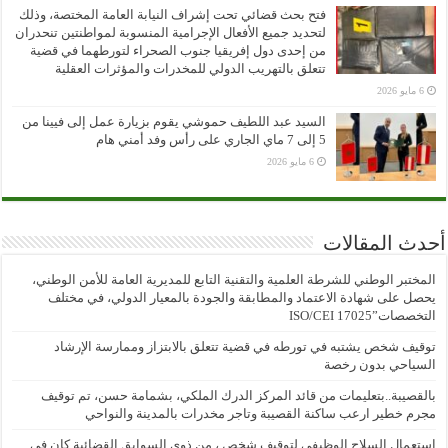
فتح بحث قضائي تحت إشراف النيابة العامة المختصة، وذلك
لتحديد جميع الأفعال الإجرامية المنسوبة لمواطنتين تنحدران
من إحدى دول إفريقيا جنوب الصحراء لتورطهما في قضية
تتعلق بالتهريب الدولي للمخدرات والمؤثرات العقلية
6 مايو 2026
السيد عبد اللطيف حموشي يقوم بزيارة عمل إلى فيينا من
5 إلى 7 ماي الجاري على رأس وفد أمني هام
6 مايو 2026
أحدث المقالات
المختبر الوطني للشرطة العلمية والتقنية التابع للمديرية العامة للأمن الوطني،
يحصل على شهادة الاعتماد والمطابقة والجودة بالمعيار الدولي، في مختلف
التخصصات”ISO/CEI 17025
توقيف شخص يشتبه في تورطه في قضية تتعلق بالابتزاز وممارسة الإرشاد
السياحي بدون رخصة
بالقصيبة..بتعليمات من قائد المركز الدرك الملكي، بشمامة حسن، تم توقيف
مجرم خطير ارعب ساكنة القصيبة وتاجر مخدرات بالمدينة والنواحي
استعمال السلاح الوظيفي لتوقيف شخص ، من ذوي السوابق القضائية كان في