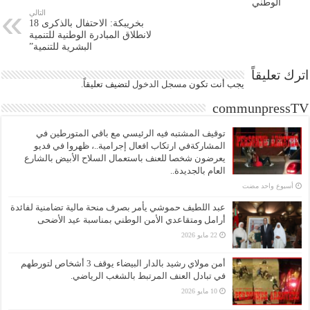
الوطني
التالي
بخريبكة: الاحتفال بالذكرى 18
لانطلاق المبادرة الوطنية للتنمية
البشرية للتنمية”
اترك تعليقاً
يجب أنت تكون
مسجل الدخول
لتضيف تعليقاً.
communpressTV
توقيف المشتبه فيه الرئيسي مع باقي المتورطين في
المشاركةفي ارتكاب افعال إجرامية..، ظهروا في فديو
يعرضون شخصا للعنف باستعمال السلاح الأبيض بالشارع
العام بالجديدة..
‏أسبوع واحد مضت
عبد اللطيف حموشي يأمر بصرف منحة مالية تضامنية لفائدة
أرامل ومتقاعدي الأمن الوطني بمناسبة عيد الأضحى
22 مايو 2026
أمن مولاي رشيد بالدار البيضاء يوقف 3 أشخاص لتورطهم
في تبادل العنف المرتبط بالشغب الرياضي.
10 مايو 2026