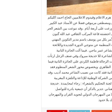
ن فضلا عن تكريم هرم الاعلام وقيدوم الاعلاميين الحاج احمد اكليكم
وي ومصطفى مرموقي فضلا عن الأستاذ عبد الكبير
عت على أربعة أيام . وقد تنوعت بين الشعر الحر
احتضنته قاعة المركب الثقافي عبد الله گنون
 الأمر بكل من يوسف باسم مدير التكوين المهني
للجنة المنظمة عن متوجي الدورة الجديدة واللائحة
عر عمر بناجي . فيما آلت الجائزة الثانية
الشاعرة للا خديجة مبروك.وفي صنف الزجل ارتأت
الزجالة فاطمة الكردي على الجائزة الثانية فيما
يس الطاهري .وبخصوص محور الشعر المنظوم فقد
لثانية فقد كانت من نصيب الشاعر محمد أديب .وقد
الشركة الوطنية للإذاعة والتلفزة المغربية
نة التحكيم بالشعراء : رجاء امحايمدة . خديجة
ناني .جدير بالذكر أن جمعية بادرة للتواصل
لا من المهرجان الدولي لتجويد القران والمهرجان
 بلا حدود