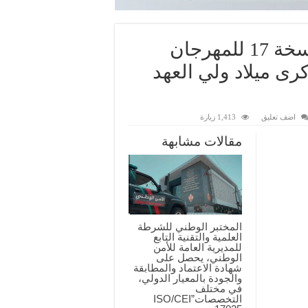
بالدارالبيضاء: اختتام فعاليات النسخة 17 للمهرجان
رى ميلاد ولي العهد
اضف تعليق
1,413 زيارة
مقالات مشابهة
المختبر الوطني للشرطة
العلمية والتقنية التابع
للمديرية العامة للأمن
الوطني، يحصل على
شهادة الاعتماد والمطابقة
والجودة بالمعيار الدولي،
في مختلف
التخصصات”ISO/CEI