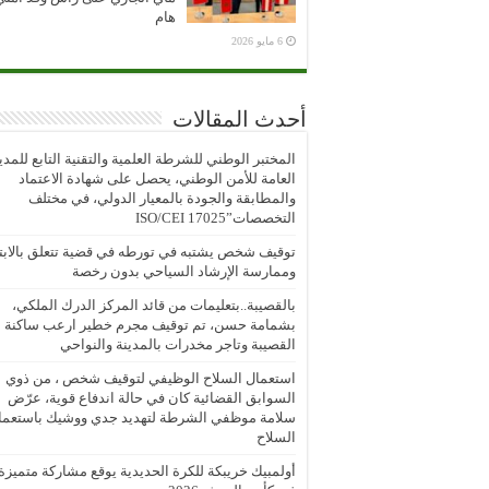
هام
6 مايو 2026
أحدث المقالات
المختبر الوطني للشرطة العلمية والتقنية التابع للمدي
العامة للأمن الوطني، يحصل على شهادة الاعتماد
والمطابقة والجودة بالمعيار الدولي، في مختلف
التخصصات”ISO/CEI 17025
توقيف شخص يشتبه في تورطه في قضية تتعلق بالابتز
وممارسة الإرشاد السياحي بدون رخصة
بالقصيبة..بتعليمات من قائد المركز الدرك الملكي،
بشمامة حسن، تم توقيف مجرم خطير ارعب ساكنة
القصيبة وتاجر مخدرات بالمدينة والنواحي
استعمال السلاح الوظيفي لتوقيف شخص ، من ذوي
السوابق القضائية كان في حالة اندفاع قوية، عرّض
سلامة موظفي الشرطة لتهديد جدي ووشيك باستعما
السلاح
أولمبيك خريبكة للكرة الحديدية يوقع مشاركة متميزة