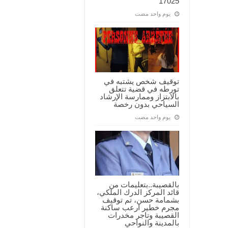
17025
‏يوم واحد مضت
توقيف شخص يشتبه في
تورطه في قضية تتعلق
بالابتزاز وممارسة الإرشاد
السياحي بدون رخصة
‏يوم واحد مضت
بالقصيبة..بتعليمات من
قائد المركز الدرك الملكي،
بشمامة حسن، تم توقيف
مجرم خطير ارعب ساكنة
القصيبة وتاجر مخدرات
بالمدينة والنواحي