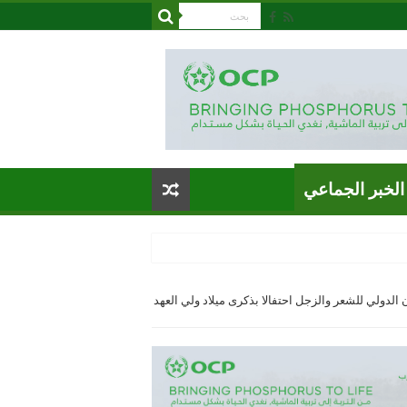
الخبر الجماعي
اختتام فعاليات النسخة 17 للمهرجان الدولي للشعر والزجل احتفالا بذكرى ميلاد ولي العهد