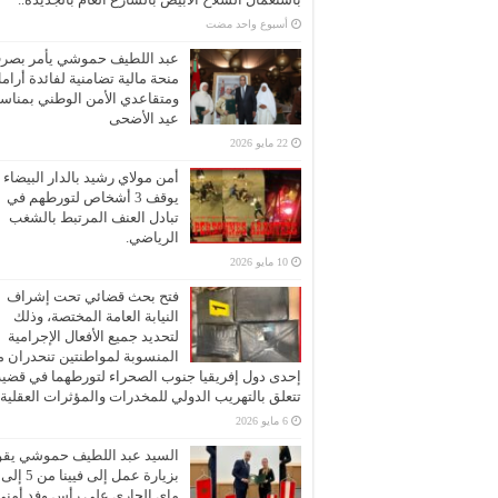
‏أسبوع واحد مضت
عبد اللطيف حموشي يأمر بصر
منحة مالية تضامنية لفائدة أرام
ومتقاعدي الأمن الوطني بمناسب
عيد الأضحى
22 مايو 2026
أمن مولاي رشيد بالدار البيضاء
يوقف 3 أشخاص لتورطهم في
تبادل العنف المرتبط بالشغب
الرياضي.
10 مايو 2026
فتح بحث قضائي تحت إشراف
النيابة العامة المختصة، وذلك
لتحديد جميع الأفعال الإجرامية
المنسوبة لمواطنتين تنحدران 
إحدى دول إفريقيا جنوب الصحراء لتورطهما في قضية
تتعلق بالتهريب الدولي للمخدرات والمؤثرات العقلية
6 مايو 2026
السيد عبد اللطيف حموشي يقو
ماي الجاري على رأس وفد أمني