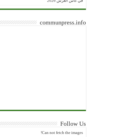
في كأس العرش 2026
communpress.info
Follow Us
Can not fetch the images!