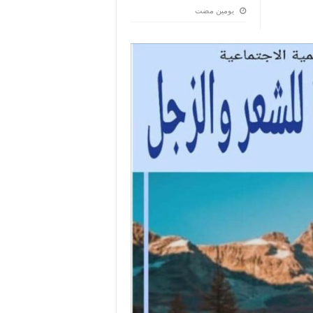
‏يومين مضت