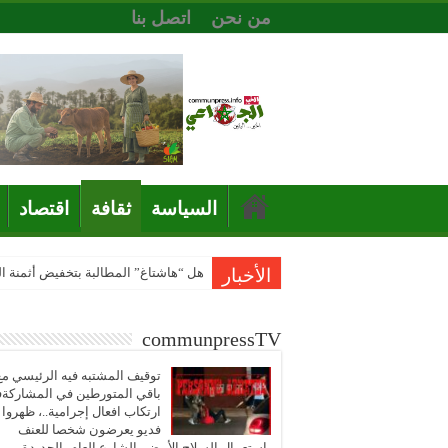
من نحن
اتصل بنا
السياسة
ثقافة
اقتصاد
الأخبار
هل “هاشتاغ” المطالبة بتخفيض أثمنة 
communpressTV
توقيف المشتبه فيه الرئيسي مع
باقي المتورطين في المشاركة
ارتكاب افعال إجرامية..، ظهروا
فديو يعرضون شخصا للعنف
باستعمال السلاح الأبيض بالشارع العام بالجديدة..