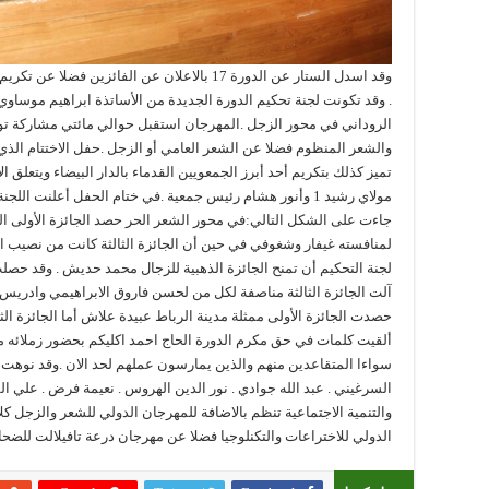
وقد اسدل الستار عن الدورة 17 بالاعلان عن الفائزي
. وقد تكونت لجنة تحكيم الدورة الجديدة من الأساتذة ابراهيم موسا
الروداني في محور الزجل .المهرجان استقبل حوالي مائتي مشاركة توز
والشعر المنظوم فضلا عن الشعر العامي أو الزجل .حفل الاختتام الذي 
تميز كذلك بتكريم أحد أبرز الجمعويين القدماء بالدار البيضاء ويتعلق
مولاي رشيد 1 وأنور هشام رئيس جمعية .في ختام الحفل أعلنت ا
جاءت على الشكل التالي:في محور الشعر الحر حصد الجائزة الأولى الشا
لمنافسته غيفار وشغوفي في حين أن الجائزة الثالثة كانت من نصيب 
لجنة التحكيم أن تمنح الجائزة الذهبية للزجال محمد حديش . وقد حصلت 
آلت الجائزة الثالثة مناصفة لكل من لحسن فاروق الابراهيمي وادر
حصدت الجائزة الأولى ممثلة مدينة الرباط عبيدة علاش أما الجائزة ا
ألقيت كلمات في حق مكرم الدورة الحاج احمد اكليكم بحضور زملائه من 
سواءا المتقاعدين منهم والذين يمارسون عملهم لحد الان .وقد نوهت لج
السرغيني . عبد الله جوادي . نور الدين الهروس . نعيمة فرض . علي الف
والتنمية الاجتماعية تنظم بالاضافة للمهرجان الدولي للشعر والزجل ك
الدولي للاختراعات والتكنلوجيا فضلا عن مهرجان درعة تافيلالت للضحك