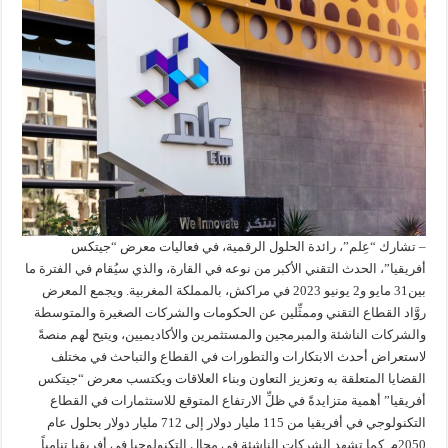
– تشارك “عِلم”، رائدة الحلول الرقمية، في فعاليات معرض “جيتكس
أفريقيا”، الحدث التقني الأكبر من نوعه في القارة، والذي سيُقام في الفترة ما
بين31 مايو و2 يونيو 2023 في مراكش، بالمملكة المغربية. ويجمع المعرض
روَّاد القطاع التقني وممثِّلين عن الحكومات والشركات الصغيرة والمتوسطة
والشركات الناشئة والمبرمجين والمستثمرين والأكاديميين، ويتيح لهم منصةً
لاستعراض أحدث الابتكارات والتطورات في القطاع والتباحث في مختلف
القضايا المتعلقة به وتعزيز التعاون وبناء العلاقات ويكتسب معرض “جيتكس
أفريقيا” أهمية متزايدةً في ظلِّ الارتفاع المتوقع للاستثمارات في القطاع
التكنولوجي في أفريقيا من 115 مليار دولار إلى 712 مليار دولار بحلول عام
2050م. كما تشهد الشركات الناشئة في مجال التكنولوجيا في أفريقيا تنامياً