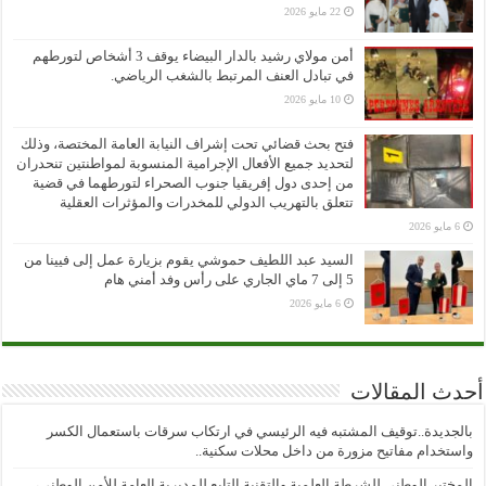
22 مايو 2026
أمن مولاي رشيد بالدار البيضاء يوقف 3 أشخاص لتورطهم
في تبادل العنف المرتبط بالشغب الرياضي.
10 مايو 2026
فتح بحث قضائي تحت إشراف النيابة العامة المختصة، وذلك
لتحديد جميع الأفعال الإجرامية المنسوبة لمواطنتين تنحدران
من إحدى دول إفريقيا جنوب الصحراء لتورطهما في قضية
تتعلق بالتهريب الدولي للمخدرات والمؤثرات العقلية
6 مايو 2026
السيد عبد اللطيف حموشي يقوم بزيارة عمل إلى فيينا من
5 إلى 7 ماي الجاري على رأس وفد أمني هام
6 مايو 2026
أحدث المقالات
بالجديدة..توقيف المشتبه فيه الرئيسي في ارتكاب سرقات باستعمال الكسر
واستخدام مفاتيح مزورة من داخل محلات سكنية..
المختبر الوطني للشرطة العلمية والتقنية التابع للمديرية العامة للأمن الوطني،