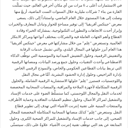
في الاستثمارات أعلى بـ 6 مرات من أي مكان آخر في العالم، حيث تمكَّنت
القارة من بناء 7 شركات مليارية خلال السنوات الست الماضية، أربعٌ منها
وصلت إلى هذا المستوى خلال العام الماضي، واستناداً إلى ذلك، يسعى
معرض “جيتكس أفريقيا” إلى توفير مساحةٍ للحوار وتبادل المعارف والخبرات
وإبراز أحدث الاتجاهات والتطورات التكنولوجية، بمشاركة الخبراء وقادة
القطاع وأهم الجهات العاملة فيه والشركات بمختلف أنواعها ومراكز الابتكار
العالمية. وتستعرض “عِلم” من خلال مشاركتها في معرض “جيتكس أفريقيا”
هذا العام أبرز حلولها في المجال البلدي، والتي تشمل خدمات الرقابة
والتفتيش الرقمية، وحلول التفتيش الميدانية والموسمية التي توظِّف الذكاء
الاصطناعي وأحدث التقنيات، وحلول جمع ورصد البيانات، ومنصاتها الرقمية
التي تربط بيانات القطاعين الحكومي والخاص، والنموذج الرقمي الخاص
بإدارة التراخيص، وحلول إدارة الحشود البشرية، أمَّا في مجال النقل
واللوجستيات، فستبرز “عِلم” حلولها الاستشارية الرقمية الشاملة، والحلول
الرقمية المتكاملة لأجهزة الملاحة والمراقبة، والمنصات السحابية المخصصة
لخدمات النقل والمجال اللوجستي، كما ستسلِّط الضوء على خدمات الإسناد
والتشغيل لمراكز الأعمال، وحلول تنظيم العمليات التعاقدية وحماية الأطراف،
والمنتجات المبنية على تقنية إنترنت الأشياء التي تهدف إلى تطوير قطاع
النقل. وستعرض “عِلم” كذلك منصاتها السحابية المتكاملة المخصصة للمجال
الصحي، إلى جانب خدمات الإسناد والتشغيل للمراكز الصحية الكبرى، وحلول
المتابعة عن بعد التي توظِّف تقنية إنترنت الأشياء. علاوةً على ذلك، سيتسنَّى