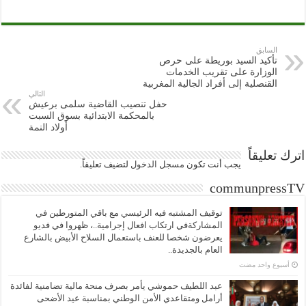
السابق
تأكيد السيد بوريطة على حرص
الوزارة على تقريب الخدمات
القنصلية إلى أفراد الجالية المغربية
التالي
حفل تنصيب القاضية سلمى برعيش
بالمحكمة الابتدائية بسوق السبت
أولاد النمة
اترك تعليقاً
يجب أنت تكون
مسجل الدخول
لتضيف تعليقاً.
communpressTV
توقيف المشتبه فيه الرئيسي مع باقي المتورطين في
المشاركةفي ارتكاب افعال إجرامية..، ظهروا في فديو
يعرضون شخصا للعنف باستعمال السلاح الأبيض بالشارع
العام بالجديدة..
‏أسبوع واحد مضت
عبد اللطيف حموشي يأمر بصرف منحة مالية تضامنية لفائدة
أرامل ومتقاعدي الأمن الوطني بمناسبة عيد الأضحى