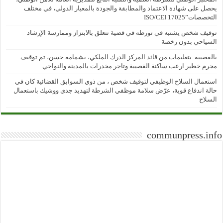
يحصل على شهادة الاعتماد والمطابقة والجودة بالمعيار الدولي، في مختلف
التخصصات”ISO/CEI 17025
توقيف شخص يشتبه في تورطه في قضية تتعلق بالابتزاز وممارسة الإرشاد
السياحي بدون رخصة
بالقصيبة..بتعليمات من قائد المركز الدرك الملكي، بشمامة حسن، تم توقيف
مجرم خطير ارعب ساكنة القصيبة وتاجر مخدرات بالمدينة والنواحي
استعمال السلاح الوظيفي لتوقيف شخص ، من ذوي السوابق القضائية كان في
حالة اندفاع قوية، عرّض سلامة موظفي الشرطة لتهديد جدي ووشيك باستعمال
السلاح
communpress.info