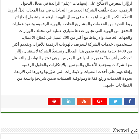
لزوَّار المعرض الاطِّلاع على إسهامات “عِلم” الرائدة في مجال التحول
الرقمي، حيث حقَّقت الشركة العديد من النجاحات في هذا المجال، لعلَّ أبرزها
التقدُّم الكبير الذي ساهمت فيه في مجال الهوية الرقمية. وتشمل إنجازاتها
ربط العديد من الخدمات والمشاريع الخاصة بالهوية الرقمية، وتنفيذ عمليات
التحقق من الهوية التي تجاوز عددها ملياري عملية في مختلف الوزارات
والجهات الخاصة، والارتباط مع أكثر من 200 عميل في قطاع الاعمال،
يستخدمون خدمات الشركة للتعريف بالهويات الرقمية للأفراد، وتقديم أكثر
من 1400 خدمة متنوعة ضمن هذا المجال. وتستعدُّ الشركة لاستقبال زوَّار
“جيتكس أفريقيا” ضمن جناحها في المعرض، وهي تعتزم التواصل والتفاعل
مع الشركات ومجتمع الأعمال والمهتمين بالابتكارات والحلول الرقمية
وإطلاعهم على أحدث التقنيات والابتكارات التي طوَّرتها ودورها في الارتقاء
بجودة الخدمات ورفع كفاءة وموثوقية العمليات ضمن شريحةٍ واسعة من
القطاعات. -انتهى
عن Zwawi