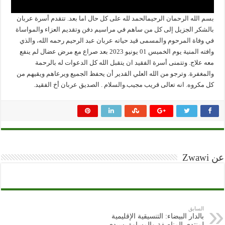
بسم الله الرحمان الرحيمالحمد لله على كل حال اما بعد. تتقدم أسرة عربان
بالشكر الجزيل إلى كل من ساهم في مراسيم دفن وتقديم العزاء والمواساة
في وفاة المرحوم والمسمى قيد حياته عربان عبد الرحيم رحمه الله، والذي
وافته المنية يوم الخميس 01 يونيو 2023 بعد صراع مع مرض عضال لم ينفع
معه علاج. وتتمنى أسرة الفقيد ان يتقبل الله كل الدعوات له بالرحمة
والمغفرة. وترجو من الله العلي القدير أن يحفظ الجميع ويرعاهم ويقيهم من
كل مكروه. انه تعالى قريب مجيب.والسلام . الصديق عربان أخ الفقيد.
عن Zwawi
السابق
بالدار البيضاء: التنسيقية الإقليمية
لمنتدى المناصفة والمساوة بسيدي