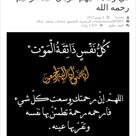
رحمه الله
Zwawi
4 يونيو 2023
communpressSPORTS
,
الرئيسية
,
المجتمع
,
جماعات محلية
,
عدالة
اضف تعليق
1,031 زيارة