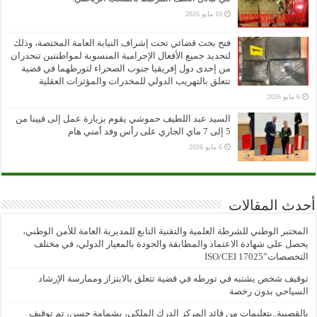
10 مايو 2026
فتح بحث قضائي تحت إشراف النيابة العامة المختصة، وذلك
لتحديد جميع الأفعال الإجرامية المنسوبة لمواطنتين تنحدران
من إحدى دول إفريقيا جنوب الصحراء لتورطهما في قضية
تتعلق بالتهريب الدولي للمخدرات والمؤثرات العقلية
6 مايو 2026
السيد عبد اللطيف حموشي يقوم بزيارة عمل إلى فيينا من
5 إلى 7 ماي الجاري على رأس وفد أمني هام
6 مايو 2026
أحدث المقالات
المختبر الوطني للشرطة العلمية والتقنية التابع للمديرية العامة للأمن الوطني،
يحصل على شهادة الاعتماد والمطابقة والجودة بالمعيار الدولي، في مختلف
التخصصات”ISO/CEI 17025
توقيف شخص يشتبه في تورطه في قضية تتعلق بالابتزاز وممارسة الإرشاد
السياحي بدون رخصة
بالقصيبة..بتعليمات من قائد المركز الدرك الملكي، بشمامة حسن، تم توقيف