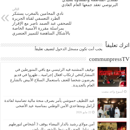
البرنوصي تعقد جمعها العام العادي
التالي
نادي المحامين بالمغرب يستنكر
الطرد التعسفي لقناة الجزيرة
للصحفي عبد الصمد ناصر مع الإقرار
بمراسلة مقررة الأممية الخاصة
بالأشكال المناهضة للتمييز العنصري
اترك تعليقاً
يجب أنت تكون
مسجل الدخول
لتضيف تعليقاً.
communpressTV
توقيف المشتبه فيه الرئيسي مع باقي المتورطين في
المشاركةفي ارتكاب افعال إجرامية..، ظهروا في فديو
يعرضون شخصا للعنف باستعمال السلاح الأبيض بالشارع
العام بالجديدة..
‏أسبوع واحد مضت
عبد اللطيف حموشي يأمر بصرف منحة مالية تضامنية لفائدة
أرامل ومتقاعدي الأمن الوطني بمناسبة عيد الأضحى
22 مايو 2026
أمن مولاي رشيد بالدار البيضاء يوقف 3 أشخاص لتورطهم
في تبادل العنف المرتبط بالشغب الرياضي.