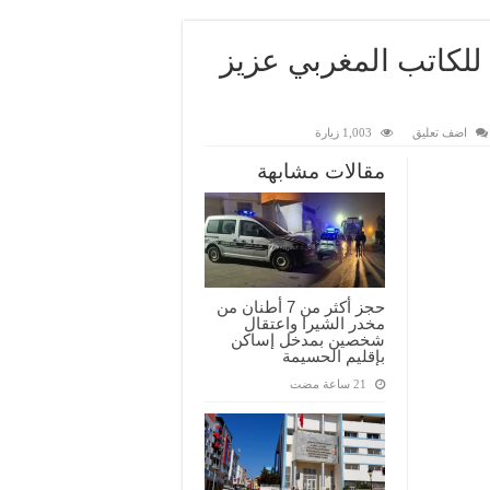
” للكاتب المغربي عزيز
اضف تعليق
1,003 زيارة
مقالات مشابهة
حجز أكثر من 7 أطنان من
مخدر الشيرا واعتقال
شخصين بمدخل إساكن
بإقليم الحسيمة