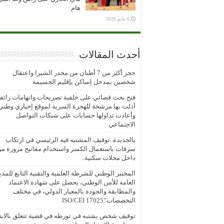
هام
6 مايو 2026
أحدث المقالات
حجز أكثر من 7 أطنان من مخدر الشيرا واعتقال
شخصين بمدخل إساكن بإقليم الحسيمة
فتح بحث قضائي على خلفية تصريحات واتهامات زائف
أدلت بها مرشحة للهجرة السرية لموقع إخباري وطني
وأعادت تداولها حسابات على شبكات التواصل
الاجتماعي
بالجديدة..توقيف المشتبه فيه الرئيسي في ارتكاب
سرقات باستعمال الكسر واستخدام مفاتيح مزورة م
داخل محلات سكنية..
المختبر الوطني للشرطة العلمية والتقنية التابع للمدي
العامة للأمن الوطني، يحصل على شهادة الاعتماد
والمطابقة والجودة بالمعيار الدولي، في مختلف
التخصصات”ISO/CEI 17025
توقيف شخص يشتبه في تورطه في قضية تتعلق بالابتز