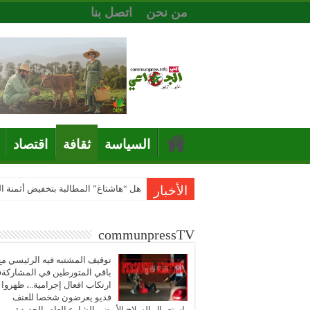
من نحن
اتصل بنا
السياسة
ثقافة
اقتصاد
الأخبار
هل “هاشتاغ” المطالبة بتخفيض أثمنة 
communpressTV
توقيف المشتبه فيه الرئيسي مع
باقي المتورطين في المشاركة
ارتكاب افعال إجرامية..، ظهروا
فديو يعرضون شخصا للعنف
باستعمال السلاح الأبيض بالشارع العام بالجديدة..