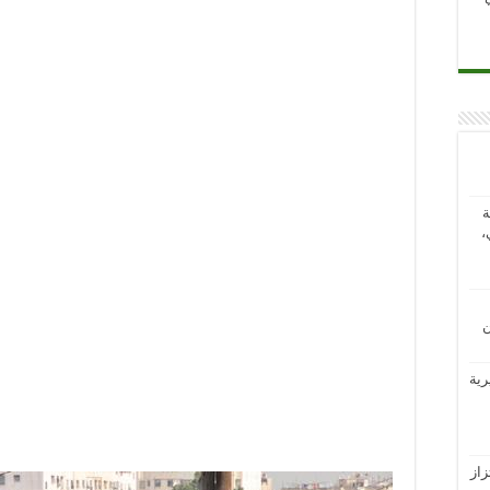
ة
،
ن
رية
از