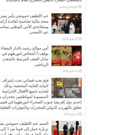
‏أسبوعين مضت
عبد اللطيف حموشي يأمر بصر
منحة مالية تضامنية لفائدة أرام
ومتقاعدي الأمن الوطني بمناسب
عيد الأضحى
22 مايو 2026
أمن مولاي رشيد بالدار البيضاء
يوقف 3 أشخاص لتورطهم في
تبادل العنف المرتبط بالشغب
الرياضي.
10 مايو 2026
فتح بحث قضائي تحت إشراف
النيابة العامة المختصة، وذلك
لتحديد جميع الأفعال الإجرامية
المنسوبة لمواطنتين تنحدران 
إحدى دول إفريقيا جنوب الصحراء لتورطهما في قضية
تتعلق بالتهريب الدولي للمخدرات والمؤثرات العقلية
6 مايو 2026
السيد عبد اللطيف حموشي يقو
ماي الجاري على رأس وفد أمني