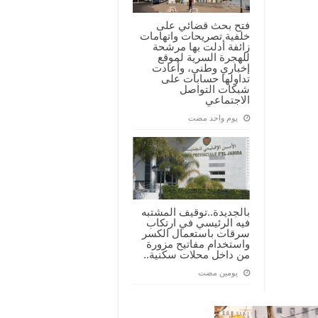
فتح بحث قضائي على
خلفية تصريحات واتهامات
زائفة أدلت بها مرشحة
للهجرة السرية لموقع
إخباري وطني، وأعادت
تداولها حسابات على
شبكات التواصل
الاجتماعي
‏يوم واحد مضت
بالجديدة..توقيف المشتبه
فيه الرئيسي في ارتكاب
سرقات باستعمال الكسر
واستخدام مفاتيح مزورة
من داخل محلات سكنية..
‏يومين مضت