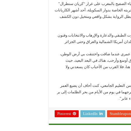
تقع في 184 صفحة، إلى أشهر أحياء الصفيح بالمغرب على غرار “كريان سنطرال”
بته الخاصة بدوار السكويلة، أحد أشهر الكاريانات
 بطل الرواية بشكل واقعي ومتخيل دون الكشف
وت الطبقي والدعارة والإرهاب والانتخابات وفنون
دان أمريكا الشمالية والعراق وحتى الجزائر
ن عمري عندما ضاقت واختنقت بي أرض الوطن،
 أوسع وأرحب، هناك في البعد البعيد، حيث
هنا، فلا القرب من الأحباب كان يسعدني ولا
من التعليم الجامعي، كنت أخاف أن يضيع العمر
رجهما في يوم من الأيام من بحر الظلمات إلى بر
 عابر”.
Pinterest
LinkedIn
Stumbleupon