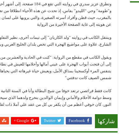
وتطرق عزيز سدري في روايته التي 
و”طومة” وحي “الليدو” بفاس، إذ تحدث عن هذه الأحياء انطلاقا من تجر
بالمغرب، حيث قطن وأفراد أسرته الصغيرة، والتي يرويها على لسان
عن هويته إلى غاية الصفحة الأخيرة من الرواية
وينتقل الكاتب في روايته “ولد الكاريان” إلى تيمات أخرى، نظير التفا
الشارع، علاوة على مواضيع الهجرة التي تخص بلدان الخليج العربي وبل
ويقول الكاتب في مقطع من الرواية: “كنت في الحادية والعشرين م
إلى أن فتحت أبواب الهجرة على عيني آمالها وأحلامها للعيش في نطاق
يتنفس المرء أوكسجينا بمذاق الأمل، ويعيش حياة غيرهاته التي يحياها 
شمس الصيف كانت تدفئني”
كانت فقط فرائصي ترتعد خوفا من شبح البطالة وأنا في السنة الثانية 
وسط دوامة الأحلام والأماني وإيمان الوالدين بتخرج ولدهما الذي سيخ
النور، كان خوفي أعظم من أن يكفر بي كل من عقد علي آملا ذات لقاء
Google +
Twitter
Facebook
شاركها