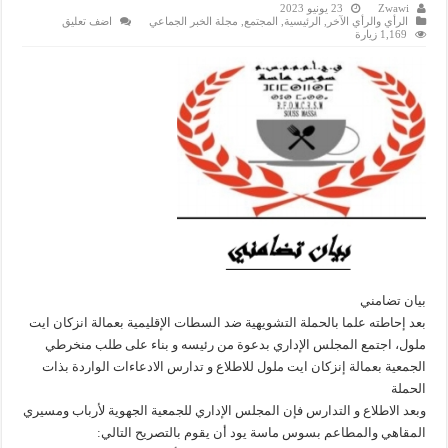
Zwawi
23 يونيو 2023
الرأي والرأي الآخر
,
الرئيسية
,
المجتمع
,
مجلة الخبر الجماعي
اضف تعليق
1,169 زيارة
بيان تضامني
بعد إحاطته علما بالحملة التشويهية ضد السطات الإقليمية بعمالة انزكان ايت
ملول، اجتمع المجلس الإداري بدعوة من رئيسه و بناء على طلب منخرطي
الجمعية بعمالة إنزكان ايت ملول للاطلاع و تدارس الادعاءات الواردة بذات
الحملة
وبعد الاطلاع و التدارس فإن المجلس الإداري للجمعية الجهوية لأرباب ومسيري
المقاهي والمطاعم بسوس ماسة يود أن يقوم بالتصريح التالي: