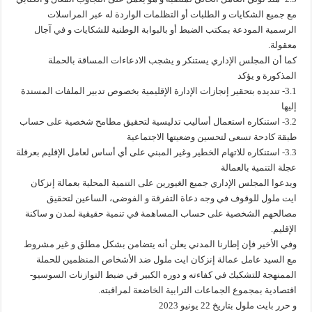
مع جميع الشكايات و الطلبات أو التظلمات الواردة له عبر المراسلات
الرسمية المودعة بمكتب الضبط أو بالبوابة الوطنية للشكايات و في آجال
معقولة.
كما أن المجلس الإداري يستنكر و يشجب الادعاءات المساقة بالحملة
المذكورة و يؤكد
3.1- تنديده بتحقير إنجازات الإدارة الإقليمية بخصوص تدبير الملفات المسندة
إليها
3.2- استنكاره استعمال أساليب تدليسية لتحقيق مطامح شخصية على حساب
طبقة كادحة تسعى لتحسين وضعيتها الاجتماعية
3.3- استنكاره للاتهام الخطير وغير المبني على أي أساس لعامل الإقليم بعرقلة
عجلة التنمية بالعمالة
ويدعوا المجلس الإداري جميع الغيورين على التنمية المحلية بعمالة إنزكان
ايت ملول للوقوف في وجه دعاة التفرقة و الفوضى، الساعين لتحقيق
مصالحهم الشخصية على حساب المساهمة في تنمية حقيقية لمدن و ساكنة
الإقليم.
وفي الأخير فإن إطارنا المدني يعلن أنه يتضامن بشكل مطلق و غير مشروط
مع السيد عامل عمالة إنزكان ايت ملول ضد الأشخاص المنظمين للحملة
الممنهجة للتشكيك في كفاءته و دوره الكبير في ضبط التوازنات السوسيو-
اقتصادية بمجموع الجماعات الترابية الخاضعة لمراقبته.
و حرر بايت ملول بتاريخ 22 يونيو 2023