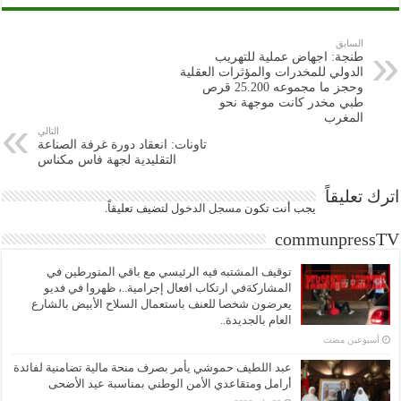
السابق
طنجة: اجهاض عملية للتهريب
الدولي للمخدرات والمؤثرات العقلية
وحجز ما مجموعه 25.200 قرص
طبي مخدر كانت موجهة نحو
المغرب
التالي
تاونات: انعقاد دورة غرفة الصناعة
التقليدية لجهة فاس مكناس
اترك تعليقاً
يجب أنت تكون
مسجل الدخول
لتضيف تعليقاً.
communpressTV
توقيف المشتبه فيه الرئيسي مع باقي المتورطين في
المشاركةفي ارتكاب افعال إجرامية..، ظهروا في فديو
يعرضون شخصا للعنف باستعمال السلاح الأبيض بالشارع
العام بالجديدة..
‏أسبوعين مضت
عبد اللطيف حموشي يأمر بصرف منحة مالية تضامنية لفائدة
أرامل ومتقاعدي الأمن الوطني بمناسبة عيد الأضحى