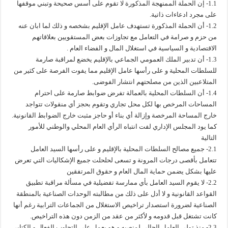
1.1- إن الحملة الممنهجة المذكورة لا تقوم على أسس صحيحة وتبني موقفها
على مجرد ادعاءات ذاتية.
1.2- أن الحملة المذكورة تستهدف عامل الإقليم بشخصه و ذلك لما ابان عنه
من حزم و صرامة في التعامل مع تجاوزات بعض المستقويين بعلاقاتهم
الاقتصادية و السياسية في استغلال المال و الفضاء العام .
1.3- أن تدبير الملك العمومي الجماعي بالإقليم يخضع لمراقبة صارمة
للسلطات المحلية و على رأسها عامل الإقليم مما يفوت الفرصة على كثير من
المتلاعبين الذين من مصلحتهم انتشار الفوضى.
1.4- أن السلطات المحلية بالعمالة تفرض ضوابط صارمة على احترام
المساحات المرخص بها لكل محل تجاري وتقوم بحجز أي منقولات تتواجد
خارج المساحة المرخصة وإزالة أي بناء أو حاجز مثبت خارج الضوابط القانونية.
كما يود المجلس الإداري لفت انتباه الرأي العام المحلي والوطني للأمور
التالية
2.1- جميع مصالح السلطات المحلية بالإقليم و على رأسها السيد العامل
تتعامل بأقصى درجات المرونة و تسعى لحلحلت جميع الإشكاليات التي تعرض
عليها بشكل يضمن حماية المال العام و حقوق المرتفقين
2.2- لا يقوم السيد العامل بأي ممارسة تفضيلية في مسألة مراقبة تطبيق
القواعد القانونية و لا أدل على ذلك من مطالبته الوحدات الصناعية بالمنطقة
الصناعية لضرورة استصدار تراخيص الاستغلال من الجماعات الترابية رغم أنها
كانت تشتغل قبل قدومه و لأكثر من عقد من الزمن دون هذه التراخيص.
2.3- منذ تولي العامل الحالي لمنصبه و هو يعمل على التجاوب الفعال و الكتابي