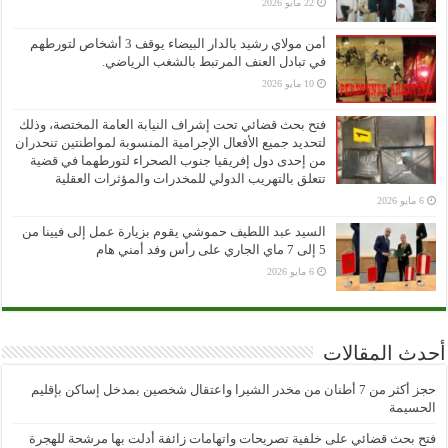
22 مايو 2026
أمن مولاي رشيد بالدار البيضاء يوقف 3 أشخاص لتورطهم
في تبادل العنف المرتبط بالشغب الرياضي.
10 مايو 2026
فتح بحث قضائي تحت إشراف النيابة العامة المختصة، وذلك
لتحديد جميع الأفعال الإجرامية المنسوبة لمواطنتين تنحدران
من إحدى دول إفريقيا جنوب الصحراء لتورطهما في قضية
تتعلق بالتهريب الدولي للمخدرات والمؤثرات العقلية
6 مايو 2026
السيد عبد اللطيف حموشي يقوم بزيارة عمل إلى فيينا من
5 إلى 7 ماي الجاري على رأس وفد أمني هام
6 مايو 2026
أحدث المقالات
حجز أكثر من 7 أطنان من مخدر الشيرا واعتقال شخصين بمدخل إساكن بإقليم
الحسيمة
فتح بحث قضائي على خلفية تصريحات واتهامات زائفة أدلت بها مرشحة للهجرة