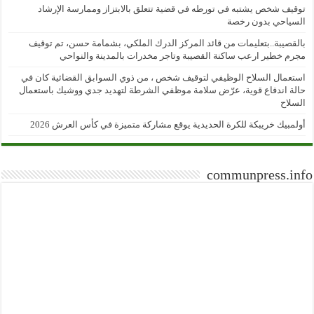
توقيف شخص يشتبه في تورطه في قضية تتعلق بالابتزاز وممارسة الإرشاد
السياحي بدون رخصة
بالقصيبة..بتعليمات من قائد المركز الدرك الملكي، بشمامة حسن، تم توقيف
مجرم خطير ارعب ساكنة القصيبة وتاجر مخدرات بالمدينة والنواحي
استعمال السلاح الوظيفي لتوقيف شخص ، من ذوي السوابق القضائية كان في
حالة اندفاع قوية، عرّض سلامة موظفي الشرطة لتهديد جدي ووشيك باستعمال
السلاح
أولمبيك خريبكة للكرة الحديدية يوقع مشاركة متميزة في كأس العرش 2026
communpress.info