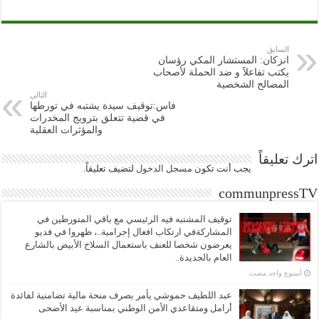
السابق
انزكان: المستشار المكي رؤسان
يكتب تفاعلاََ و ضد الحملة لأصحاب
المصالح الشخصية
التالي
فاس:توقيف سيدة يشتبه في تورطها
في قضية تتعلق بترويج المخدرات
والمؤثرات العقلية
اترك تعليقاً
يجب أنت تكون
مسجل الدخول
لتضيف تعليقاً.
communpressTV
توقيف المشتبه فيه الرئيسي مع باقي المتورطين في
المشاركةفي ارتكاب افعال إجرامية..، ظهروا في فديو
يعرضون شخصا للعنف باستعمال السلاح الأبيض بالشارع
العام بالجديدة..
‏أسبوع واحد مضت
عبد اللطيف حموشي يأمر بصرف منحة مالية تضامنية لفائدة
أرامل ومتقاعدي الأمن الوطني بمناسبة عيد الأضحى