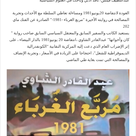
عبداللطيف قيلش/ ناقد أدبي وباحث في العلوم السياسية
العودة لانتفاضة 20يونيو1981 ومساءلة تعاطي السلطة مع الأحداث وتجربة
المصالحة في روايته الأخيرة “مربع الغرباء -1981-” الصادرة عن الفنك ماي
202
يستعيد الكاتب والسفير السابق والمعتقل السياسي السابق صاحب رواية ”
كان وأخواتها” عبدالقادر الشاوي ،انتفاضة 20 يونيو1981 بالدار البيضاء ، على
إثر الإضراب العام الذي دعت إليه المركزية النقابية “الكونفدرالية
الديموقراطية للشغل”، احتجاجا على الزيادة في الأسعار ، وتجربة الإنصاف
والمصالحة التي تمت بغاية طي الماضي.