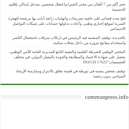
حجز أكثر من 7 أطنان من مخدر الشيرا واعتقال شخصين بمدخل إساكن بإقليم
الحسيمة
فتح بحث قضائي على خلفية تصريحات واتهامات زائفة أدلت بها مرشحة للهجرة
السرية لموقع إخباري وطني، وأعادت تداولها حسابات على شبكات التواصل
الاجتماعي
بالجديدة..توقيف المشتبه فيه الرئيسي في ارتكاب سرقات باستعمال الكسر
واستخدام مفاتيح مزورة من داخل محلات سكنية..
المختبر الوطني للشرطة العلمية والتقنية التابع للمديرية العامة للأمن الوطني،
يحصل على شهادة الاعتماد والمطابقة والجودة بالمعيار الدولي، في مختلف
التخصصات”ISO/CEI 17025
توقيف شخص يشتبه في تورطه في قضية تتعلق بالابتزاز وممارسة الإرشاد
السياحي بدون رخصة
communpress.info