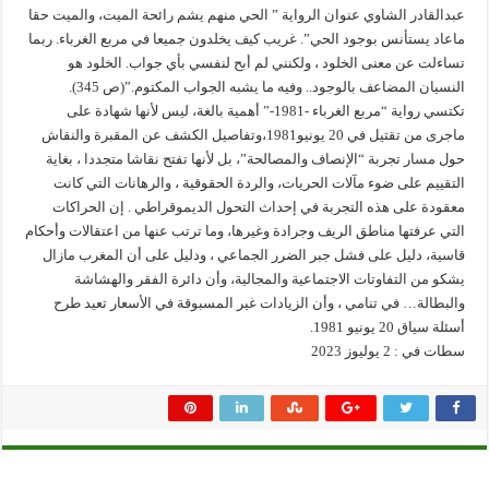
عبدالقادر الشاوي عنوان الرواية ” الحي منهم يشم رائحة الميت، والميت حقا
ماعاد يستأنس بوجود الحي”. غريب كيف يخلدون جميعا في مربع الغرباء. ربما
تساءلت عن معنى الخلود ، ولكنني لم أبح لنفسي بأي جواب. الخلود هو
النسيان المضاعف بالوجود.. وفيه ما يشبه الجواب المكتوم.”(ص 345).
تكتسي رواية “مربع الغرباء -1981-” أهمية بالغة، ليس لأنها شهادة على
ماجرى من تقتيل في 20 يونيو1981،وتفاصيل الكشف عن المقبرة والنقاش
حول مسار تجربة “الإنصاف والمصالحة”، بل لأنها تفتح نقاشا متجددا ، بغاية
التقييم على ضوء مآلات الحريات، والردة الحقوقية ، والرهانات التي كانت
معقودة على هذه التجربة في إحداث التحول الديموقراطي . إن الحراكات
التي عرفتها مناطق الريف وجرادة وغيرها، وما ترتب عنها من اعتقالات وأحكام
قاسية، دليل على فشل جبر الضرر الجماعي ، ودليل على أن المغرب مازال
يشكو من التفاوتات الاجتماعية والمجالية، وأن دائرة الفقر والهشاشة
والبطالة… في تنامي ، وأن الزيادات غير المسبوقة في الأسعار تعيد طرح
أسئلة سياق 20 يونيو 1981.
سطات في : 2 يوليوز 2023