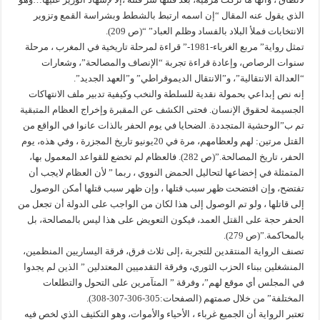
الذي يقول عنه المقال “إن اسمه ارتبط بالشطط وبشراسة القمع وتزوير
الانتخابات فملأ البلاد بالفساد وظلم العباد” “(ص 209).
تمثل رواية” مربع الغرباء-1981-” قراءة لمرحلة تاريخية في المغرب ، مرحلة
سنوات الرصاص، وإعادة قراءة تجربة “الإنصاف والمصالحة”، وشعارات
“العدالة الانتقالية”، و”الانتقال الديموقراطي” و”العهد الجديد”.
إنه نص إبداعي بحمولة نقدية للسلطة والنخب وكيفية تدبير ملف الانتهاكات
الجسيمة لحقوق الإنسان. فحتى الكشف عن المقبرة وإخراج العظام المتبقية
تم ب”الوحشية المتجددة. الضحايا في يوم الحفر بالذات عانوا في الواقع من
القتل مرتين: لهم ولعظامهم، مرة في 20يونيو تاريخ المجزرة ، وفي هذه، يوم
الحفر، تاريخ المصالحة.”(ص 282). فالعظام لم تخضع للقواعد المعمول بها،
المتمثلة في إخضاعها لتحاليل الحمض النووي ، ربما ” لأن العظام لايجب أن
تفتضح، وإن افتضحت ظهر سبب قتلها ، وإن ظهر سبب قتلها أمكن الوصول
إلى قاتلها ، ولو تم الوصول إلى هذا لكان من الواجب على الدولة أن تجعل من
الحفر حجة على القتل العمد، فيكون التعويض على هذا ليس بالمصالحة، بل
بالمحاكمة.”(ص 279).
تصنف الرواية المنتقدين للتجربة ،إلى ثلاث فرق، فرقة اليساريين المنظمين،
المنشغلين ببناء الحزب الثوري، وفرقة التقدميين المعتدلين ” الذين لم يجدوا
في المجلس أي موقع لهم”، وفرقة ” المتآمرين على التحول والتطلعات
المختلفة” من خلال صمتهم (الصفحات:305-306-307-308).
تعتبر الرواية أن الجميع غرباء ، الأحياء والأموات، وهو التكثيف الذي لخص فيه