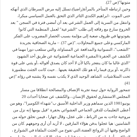
متونها”(ص 27).
وحين ارتباطه المتأخر بالمرأة(راضيا)،تسلل إليه مرض السرطان الذي أنهكه
حتى الموت. -ابراهيم الكندي الثائر الذي التحق بالعمل السياسي مبكرا،
وانتقل من السرية إلى العمل الشرعي بعد أن أمضى فترة في السجن ” بعد
الخروج سارع مع رفاقه إلى طلب “الشرعية” لعمل المنظمة التي كانوا
يقودونها في ظروف صعبة إلى مؤلمة بسبب الحصار المضروب على الفكر
الماركسي وعلى جميع المحاولات..”(ص 37). – مارية الصحافية بجريدة
“الشعب”، النسوانية والمدافعة عن المساواة، والتي ستلعب دورا مهما في
الكشف عن الحفرة/المقبرة الجماعية العشوائية عن طريق أحد الشهود
“الذي غالبا ما كان ينفجر باكيا لأن لا أحد كان يصدق أقواله ،أو يثني على قوة
ذاكرته ،أو يرى فيما رآه هو تلك الحقيقة بعينها…حيث كانت الجثث مطمورة
تحت المتلاشيات. الشاهد الوحيد الذي لا يكذب نفسه ولا يشتبه في رؤاه.”(ص
41).
تتمحور الرواية حول تيمة تجربة الإنصاف والمصالحة انطلاقا من مسار
المجلس الاستشاري لحقوق الإنسان ، والكشف عن ضحايا أحداث 20
يونيو1981 الذين سماهم وزير الداخلية الأسبق ب”شهداء الكوميرا”، وهو من
أعطى التعليمات للدفن الجماعي العشوائي بحفرة “قيل يومها إنه نزل من
مروحية جاءت به من الرباط ، على عجل، وقال جهارا ، فيمن تحلق حوله من
الشامتين: هيا عجلوا بدفن هؤلاء المارقين ، لا أريد أن أرى وجوههم .كان من
الواضح وقتها أن الروائح العفنة،التي تفوح من الجثث الملقاة في الشوارع ،
لاتطاق ، وأنها ما تركت مرمية، بعد قتلها شر قتلة ،إلا لإشهاد الوزير عليها…وهو