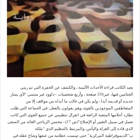
يعيد الكاتب قراءة الأحداث الأليمة ، والكشف عن الحفرة التي تم رمي
الجثامين فيها، عبر356 صفحة ، وأربع شخصيات :-داوود غير منتمي “لأي يسار
جديده أو قديمه أبدا ، ولم يكن في غالب ما أبداه من مواقف إلا من
المتعاطفين الموجودين بالقوة، وهم يقولون بالفعل، في الجماعة التي ظلت
تطارد أحلامها المتعبة الرائعة في انعزال تنظيمي عن جميع القوى التي كانت
تعمل في سبيل التغيير أو الإصلاح”(ص 17).- محسن الرياحي العائد من المنفى
الذي قاده إلى العزلة واليأس، والمرتبط بالتنظيم الذي “ملكه
ب”الديموقراطية المركزية” حتى تيبست عظامه من عنفها وشاخ عقله في