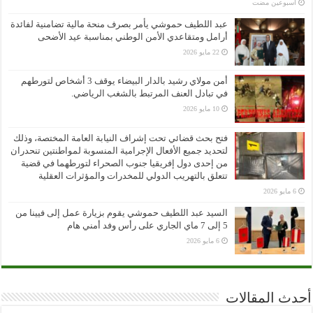
‏أسبوعين مضت
عبد اللطيف حموشي يأمر بصرف منحة مالية تضامنية لفائدة
أرامل ومتقاعدي الأمن الوطني بمناسبة عيد الأضحى
22 مايو 2026
أمن مولاي رشيد بالدار البيضاء يوقف 3 أشخاص لتورطهم
في تبادل العنف المرتبط بالشغب الرياضي.
10 مايو 2026
فتح بحث قضائي تحت إشراف النيابة العامة المختصة، وذلك
لتحديد جميع الأفعال الإجرامية المنسوبة لمواطنتين تنحدران
من إحدى دول إفريقيا جنوب الصحراء لتورطهما في قضية
تتعلق بالتهريب الدولي للمخدرات والمؤثرات العقلية
6 مايو 2026
السيد عبد اللطيف حموشي يقوم بزيارة عمل إلى فيينا من
5 إلى 7 ماي الجاري على رأس وفد أمني هام
6 مايو 2026
أحدث المقالات