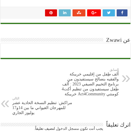
عن Zwawi
السابق
أَلف طِفل من إقليمي خريبكة
والفقيه بنصالح سيستفيدون من
برنامج التخييم الصيفي 2023 : أَلف
طِفل سيستفيدون من تنظيم أكت4
كومنتي Act4Community خريبكة
التالي
مراكش: تنظيم النسخة الحادية عشر
للمهرجان الغيواني ما بين 14و17
يوليوز الجاري
اترك تعليقاً
يجب أنت تكون
مسجل الدخول
لتضيف تعليقاً.