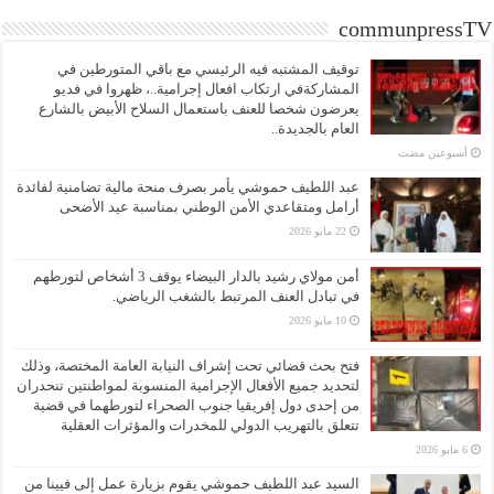
communpressTV
توقيف المشتبه فيه الرئيسي مع باقي المتورطين في
المشاركةفي ارتكاب افعال إجرامية..، ظهروا في فديو
يعرضون شخصا للعنف باستعمال السلاح الأبيض بالشارع
العام بالجديدة..
‏أسبوعين مضت
عبد اللطيف حموشي يأمر بصرف منحة مالية تضامنية لفائدة
أرامل ومتقاعدي الأمن الوطني بمناسبة عيد الأضحى
22 مايو 2026
أمن مولاي رشيد بالدار البيضاء يوقف 3 أشخاص لتورطهم
في تبادل العنف المرتبط بالشغب الرياضي.
10 مايو 2026
فتح بحث قضائي تحت إشراف النيابة العامة المختصة، وذلك
لتحديد جميع الأفعال الإجرامية المنسوبة لمواطنتين تنحدران
من إحدى دول إفريقيا جنوب الصحراء لتورطهما في قضية
تتعلق بالتهريب الدولي للمخدرات والمؤثرات العقلية
6 مايو 2026
السيد عبد اللطيف حموشي يقوم بزيارة عمل إلى فيينا من