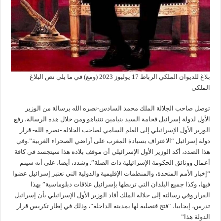
بلاغ للديوان الملكي الرباط 17 يوليوز 2023 (ومع) في ما يلي نص البلاغ
الملكي
توصل صاحب الجلالة الملك محمد السادس-نصره الله برسالة من الوزير
الأول لدولة إسرائيل فخامة السيد بنيامين نتنياهو ومن خلال هذه الرسالة، رفع
الوزير الأول الإسرائيلي إلى العلم السامي لصاحب الجلالة -نصره الله- قرار
دولة إسرائيل “الاعتراف بسيادة المغرب على أراضي الصحراء الغربية”.وفي
هذا الصدد، أكد الوزير الأول الإسرائيلي أن موقف بلاده هذا سيتجسد في كافة
أعمال ووثائق الحكومة الإسرائيلية ذات الصلة”. وشدد، أيضا، على أنه سيتم
“إخبار الأمم المتحدة، والمنظمات الإقليمية والدولية التي تعتبر إسرائيل عضوا
فيها، وكذا جميع البلدان التي تربطها بإسرائيل علاقات دبلوماسية” بهذا
القرار.وفي رسالته إلى جلالة الملك أفاد الوزير الأول الإسرائيلي بأن إسرائيل
تدرس، إيجابيا، “فتح قنصلية لها بمدينة الداخلة”، وذلك في إطار تكريس قرار
الدولة هذا”