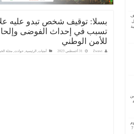
ف
بسلا: توقيف شخص تبدو عليه علا
ل
ة
تسبب في إحداث الفوضى وإلحاق
للأمن الوطني
Zwawi
31 أغسطس 2023
أمنيات
,
الرئيسية
,
حوادث
,
مجلة الخب
من
م
بزيارة عمل إلى فيينا من 5 إلى 7