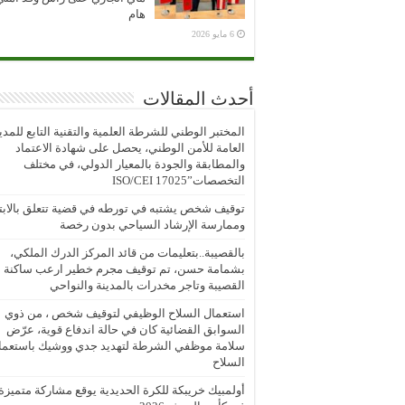
هام
6 مايو 2026
أحدث المقالات
المختبر الوطني للشرطة العلمية والتقنية التابع للمدي
العامة للأمن الوطني، يحصل على شهادة الاعتماد
والمطابقة والجودة بالمعيار الدولي، في مختلف
التخصصات”ISO/CEI 17025
توقيف شخص يشتبه في تورطه في قضية تتعلق بالابتز
وممارسة الإرشاد السياحي بدون رخصة
بالقصيبة..بتعليمات من قائد المركز الدرك الملكي،
بشمامة حسن، تم توقيف مجرم خطير ارعب ساكنة
القصيبة وتاجر مخدرات بالمدينة والنواحي
استعمال السلاح الوظيفي لتوقيف شخص ، من ذوي
السوابق القضائية كان في حالة اندفاع قوية، عرّض
سلامة موظفي الشرطة لتهديد جدي ووشيك باستعما
السلاح
أولمبيك خريبكة للكرة الحديدية يوقع مشاركة متميزة