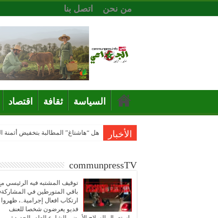
من نحن
اتصل بنا
السياسة
ثقافة
اقتصاد
الأخبار
هل “هاشتاغ” المطالبة بتخفيض أثمنة 
communpressTV
توقيف المشتبه فيه الرئيسي مع
باقي المتورطين في المشاركة
ارتكاب افعال إجرامية..، ظهروا
فديو يعرضون شخصا للعنف
باستعمال السلاح الأبيض بالشارع العام بالجديدة..