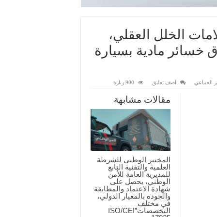
مات الخلل العقلي،
 خسائر مادية بسيارة
ر الجماعي
اضف تعليق
900 زيارة
مقالات مشابهة
المختبر الوطني للشرطة
العلمية والتقنية التابع
للمديرية العامة للأمن
الوطني، يحصل على
شهادة الاعتماد والمطابقة
والجودة بالمعيار الدولي،
في مختلف
التخصصات”ISO/CEI