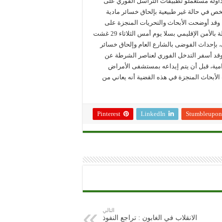
داوله مستعملو تطبيقات التراسل الفوري على
شت الجاري، يظهر قيام شخص في حالة غير طبيعية بإلحاق خسائر مادية
 وقد أوضحت الأبحاث والتحريات المنجزة على
ضوء هذا الشريط، أن الأمر يتعلق بقضية زجرية عالجتها مصالح الشرطة بالأمن الإقليمي بسلا يوم أمس الثلاثاء 29 غشت
ي، بإحداث الفوضى بالشارع العام وإلحاق خسائر
وقد أسفر التدخل الفوري لعناصر الشرطة عن
امية، قبل أن يتم إيداعه بمستشفى الأمراض
 الأبحاث المنجزة في هذه القضية أنه يعاني من
Pinterest
LinkedIn
Stumbleupon
التالي
الانقلاب في الغابون : تراجع النفوذ