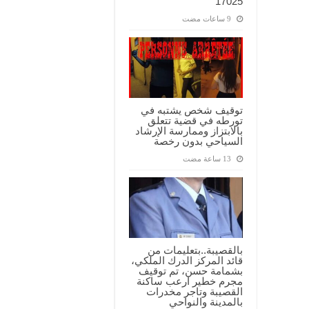
17025
توقيف شخص يشتبه في
تورطه في قضية تتعلق
بالابتزاز وممارسة الإرشاد
السياحي بدون رخصة
بالقصيبة..بتعليمات من
قائد المركز الدرك الملكي،
بشمامة حسن، تم توقيف
مجرم خطير ارعب ساكنة
القصيبة وتاجر مخدرات
بالمدينة والنواحي