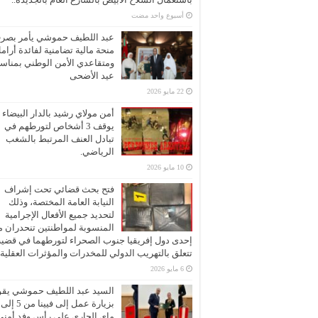
‏أسبوع واحد مضت
عبد اللطيف حموشي يأمر بصر
منحة مالية تضامنية لفائدة أرام
ومتقاعدي الأمن الوطني بمناسب
عيد الأضحى
22 مايو 2026
أمن مولاي رشيد بالدار البيضاء
يوقف 3 أشخاص لتورطهم في
تبادل العنف المرتبط بالشغب
الرياضي.
10 مايو 2026
فتح بحث قضائي تحت إشراف
النيابة العامة المختصة، وذلك
لتحديد جميع الأفعال الإجرامية
المنسوبة لمواطنتين تنحدران 
إحدى دول إفريقيا جنوب الصحراء لتورطهما في قضية
تتعلق بالتهريب الدولي للمخدرات والمؤثرات العقلية
6 مايو 2026
السيد عبد اللطيف حموشي يقو
ماي الجاري على رأس وفد أمني