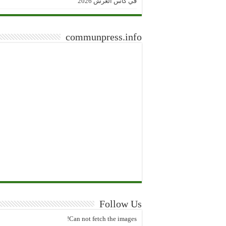
في كأس العرش 2026
communpress.info
Follow Us
Can not fetch the images!