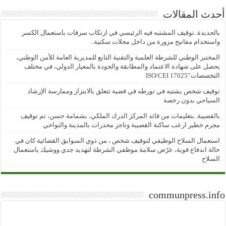
أحدث المقالات
بالجديدة..توقيف المشتبه فيه الرئيسي في ارتكاب سرقات باستعمال الكسر
واستخدام مفاتيح مزورة من داخل محلات سكنية..
المختبر الوطني للشرطة العلمية والتقنية التابع للمديرية العامة للأمن الوطني،
يحصل على شهادة الاعتماد والمطابقة والجودة بالمعيار الدولي، في مختلف
التخصصات”ISO/CEI 17025
توقيف شخص يشتبه في تورطه في قضية تتعلق بالابتزاز وممارسة الإرشاد
السياحي بدون رخصة
بالقصيبة..بتعليمات من قائد المركز الدرك الملكي، بشمامة حسن، تم توقيف
مجرم خطير ارعب ساكنة القصيبة وتاجر مخدرات بالمدينة والنواحي
استعمال السلاح الوظيفي لتوقيف شخص ، من ذوي السوابق القضائية كان في
حالة اندفاع قوية، عرّض سلامة موظفي الشرطة لتهديد جدي ووشيك باستعمال
السلاح
communpress.info