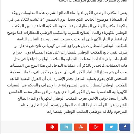
الصالح للشرب، نود تقديم التوضيحات التالية:
ينفي المكتب الوطني للكهرباء والماء الصالح للشرب هذه المعلومات ويؤكد
أن المنشأة موضوع الحادث الذي سجل يوم الخميس 24 غشت 2023 هي في
ملكية المكتب الوطني للمطارات وفقا لحدود الملكية التعاقدية بين المكتب
الوطني للكهرباء والماء الصالح للشرب والمكتب الوطني للمطارات.كما نوضح
أن انقطاع التيار الكهربائي لم يحدث بسبب انفجار وحدة القياس التابعة
للمكتب الوطني للمطارات بل هو راجع لتماس كهربائي ناتج عن تدخل من
طرف تقني تابع للمكتب الوطني للمطارات على هذه المنشأة دون احترام
التعليمات والإرشادات المتعلقة بالحماية والسلامة الواجب اتباعها في مثل
هاته العمليات. فالجدير بالذكر أن عمليات التدخل في هذا النوع من المنشآت
يجب أن يتم بعد إزالة التيار الكهربائي، أي بدون جهد كهربائي، ضمانا لسلامة
الشخص الذي يقوم بعملية التدخل.تجدر الإشارة إلى أن الفرق التقنية التابعة
للمكتب الوطني للمطارات هي المسؤولية عن الإشراف والتحكم في المعدات
الكهربائية الخاصة بالمحول الكهربائي الذي يزود مرافق مطار محمد الخامس
بالدار البيضاء.وفي الأخير، يعرب المكتب الوطني للكهرباء والماء الصالح
للشرب عن بالغ أسفه لهذا الحادث المؤلم ويتقدم بأحر التعازي لعائلة
المرحوم ولكافة موظفي المكتب الوطني للمطارات