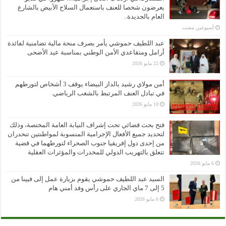
يعرضون شخصا للعنف باستعمال السلاح الأبيض بالشارع
العام بالجديدة..
‏أسبوعين مضت
عبد اللطيف حموشي يأمر بصرف منحة مالية تضامنية لفائدة
أرامل ومتقاعدي الأمن الوطني بمناسبة عيد الأضحى
22 مايو 2026
أمن مولاي رشيد بالدار البيضاء يوقف 3 أشخاص لتورطهم
في تبادل العنف المرتبط بالشغب الرياضي.
10 مايو 2026
فتح بحث قضائي تحت إشراف النيابة العامة المختصة، وذلك
لتحديد جميع الأفعال الإجرامية المنسوبة لمواطنتين تنحدران
من إحدى دول إفريقيا جنوب الصحراء لتورطهما في قضية
تتعلق بالتهريب الدولي للمخدرات والمؤثرات العقلية
6 مايو 2026
السيد عبد اللطيف حموشي يقوم بزيارة عمل إلى فيينا من
5 إلى 7 ماي الجاري على رأس وفد أمني هام
6 مايو 2026