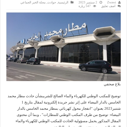
Zwawi
2 سبتمبر 2023
الرئيسية
,
حوادث
,
مجلة الخبر الجماعي
اضف تعليق
547 زيارة
بلاغ صحفي
توضيح للمكتب الوطني للكهرباء والماء الصالح للشرببشأن حادث مطار محمد
الخامس بالدار البيضاء على إثر نشر جريدة إلكترونية لمقال بتاريخ 1
شتنبر2023 بعنوان “انفجار محول كهربائي بمطار محمد الخامس بالدار
البيضاء: توضيح من طرف المكتب الوطني للمطارات” ، وبما أن محتوى
المقال المذكور يحمل مسؤولية الحادث للمكتب الوطني للكهرباء والماء