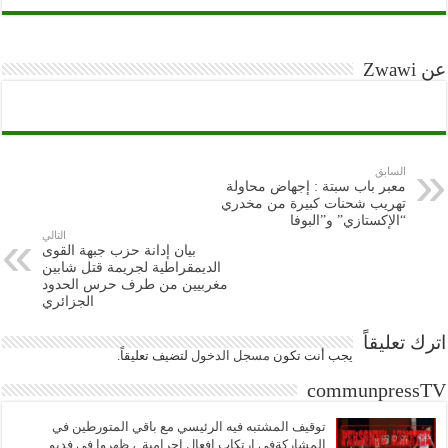
عن Zwawi
السابق
معبر باب سبتة : إجهاض محاولة
تهريب شحنات كبيرة من مخدري
“الإكستازي” و”البوفا
التالي
بيان إدانة حزب جبهة القوى
الديمقراطية لجريمة قتل شابين
مغربيين من طرف حرس الحدود
الجزائري
اترك تعليقاً
يجب أنت تكون
مسجل الدخول
لتضيف تعليقاً.
communpressTV
توقيف المشتبه فيه الرئيسي مع باقي المتورطين في
المشاركةفي ارتكاب افعال إجرامية..، ظهروا في فديو