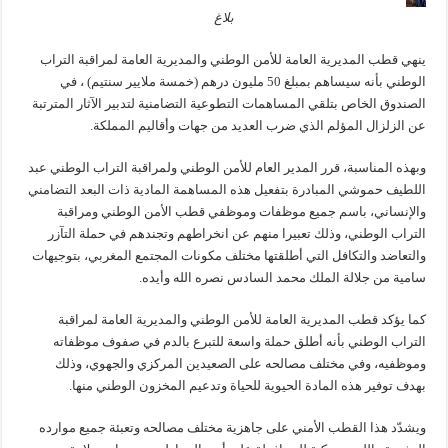
بلاغ
ينهي قطب المديرية العامة للأمن الوطني والمديرية العامة لمراقبة التراب
الوطني بأنه سيساهم بمبلغ 50 مليون درهم (خمسة ملايير سنتيم) ، في
الصندوق الخاص بتلقي المساهمات التطوعية التضامنية لتدبير الآثار المترتبة
عن الزلزال المؤلم الذي ضرب العديد من جهات وأقاليم المملكة.
وبهذه المناسبة، قرر المدير العام للأمن الوطني ولمراقبة التراب الوطني عبد
اللطيف حموشي المبادرة بتفعيل هذه المساهمة المادية ذات البعد التضامني
والإنساني، باسم جميع موظفات وموظفي قطب الأمن الوطني ومراقبة
التراب الوطني، وذلك تعبيرا منهم عن انخراطهم وتجندهم في حملة التآزر
والتعاضد والتكافل التي أطلقتها مختلف مكونات المجتمع المغربي، بتوجيهات
سامية من جلالة الملك محمد السادس نصره الله وأيده.
كما يؤكد قطب المديرية العامة للأمن الوطني والمديرية العامة لمراقبة
التراب الوطني بأنه أطلق حملة واسعة للتبرع بالدم في صفوف موظفاته
وموظفيه، وفي مختلف مصالحه على الصعيدين المركزي والجهوي، وذلك
بهدف توفير هذه المادة الحيوية للحياة وتدعيم المخزون الوطني منها.
ويشدّد هذا القطب الأمني على جاهزية مختلف مصالحه وتعبئة جميع موارده