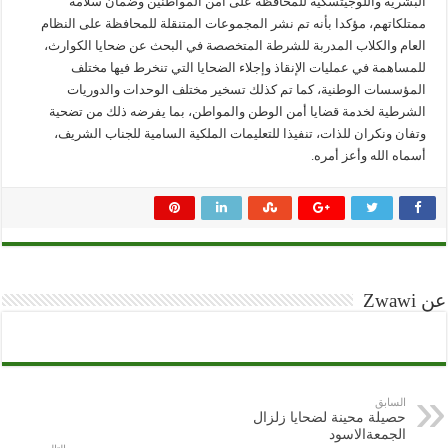
البشرية واللوجيتسكية للمحافظة على أمن المواطنين وضمان سلامة
ممتلكاتهم، مؤكدا بأنه تم نشر المجموعات المتنقلة للمحافظة على النظام
العام والكلاب المدربة للشرطة المتخصصة في البحث عن ضحايا الكوارث،
للمساهمة في عمليات الإنقاذ وإجلاء الضحايا التي تنخرط فيها مختلف
المؤسسات الوطنية، كما تم كذلك تسخير مختلف الوحدات والدوريات
الشرطية لخدمة قضايا أمن الوطن والمواطن، بما يفرضه ذلك من تضحية
وتفان ونكران للذات، تنفيذا للتعليمات الملكية السامية للجناب الشريف،
أسماه الله وأعز أمره.
عن Zwawi
السابق
حصيلة محينة لضحايا زلزال
الجمعةالاسود