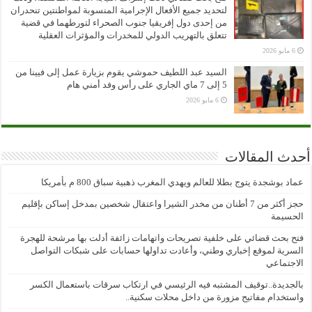
لتحديد جميع الأفعال الإجرامية المنسوبة لمواطنتين تنحدران
من إحدى دول إفريقيا جنوب الصحراء لتورطهما في قضية
تتعلق بالتهريب الدولي للمخدرات والمؤثرات العقلية
6 مايو 2026
السيد عبد اللطيف حموشي يقوم بزيارة عمل إلى فيينا من
5 إلى 7 ماي الجاري على رأس وفد أمني هام
6 مايو 2026
أحدث المقالات
عماد بوشجدة يتوج بطلا للعالم ويهدي المغرب ذهبية سباق 800 م بأمريكا
حجز أكثر من 7 أطنان من مخدر الشيرا واعتقال شخصين بمدخل إساكن بإقليم
الحسيمة
فتح بحث قضائي على خلفية تصريحات واتهامات زائفة أدلت بها مرشحة للهجرة
السرية لموقع إخباري وطني، وأعادت تداولها حسابات على شبكات التواصل
الاجتماعي
بالجديدة..توقيف المشتبه فيه الرئيسي في ارتكاب سرقات باستعمال الكسر
واستخدام مفاتيح مزورة من داخل محلات سكنية..