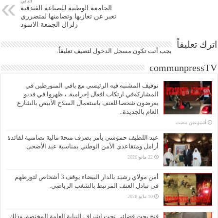
التالي
الجامعة الوطنية للصناعة الفندقية
تعبر عن تعازيها وتضامنها لمتضرري
زلزال الجمعة الاسود
اترك تعليقاً
يجب أنت تكون
مسجل الدخول
لتضيف تعليقاً.
communpressTV
توقيف المشتبه فيه الرئيسي مع باقي المتورطين في
المشاركةفي ارتكاب افعال إجرامية..، ظهروا في فديو
يعرضون شخصا للعنف باستعمال السلاح الأبيض بالشارع
العام بالجديدة..
‏أسبوعين مضت
عبد اللطيف حموشي يأمر بصرف منحة مالية تضامنية لفائدة
أرامل ومتقاعدي الأمن الوطني بمناسبة عيد الأضحى
22 مايو 2026
أمن مولاي رشيد بالدار البيضاء يوقف 3 أشخاص لتورطهم
في تبادل العنف المرتبط بالشغب الرياضي.
10 مايو 2026
فتح بحث قضائي تحت إشراف النيابة العامة المختصة، وذلك