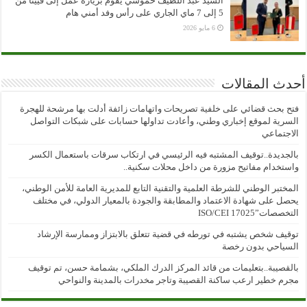
السيد عبد اللطيف حموشي يقوم بزيارة عمل إلى فيينا من
5 إلى 7 ماي الجاري على رأس وفد أمني هام
6 مايو 2026
أحدث المقالات
فتح بحث قضائي على خلفية تصريحات واتهامات زائفة أدلت بها مرشحة للهجرة
السرية لموقع إخباري وطني، وأعادت تداولها حسابات على شبكات التواصل
الاجتماعي
بالجديدة..توقيف المشتبه فيه الرئيسي في ارتكاب سرقات باستعمال الكسر
واستخدام مفاتيح مزورة من داخل محلات سكنية..
المختبر الوطني للشرطة العلمية والتقنية التابع للمديرية العامة للأمن الوطني،
يحصل على شهادة الاعتماد والمطابقة والجودة بالمعيار الدولي، في مختلف
التخصصات”ISO/CEI 17025
توقيف شخص يشتبه في تورطه في قضية تتعلق بالابتزاز وممارسة الإرشاد
السياحي بدون رخصة
بالقصيبة..بتعليمات من قائد المركز الدرك الملكي، بشمامة حسن، تم توقيف
مجرم خطير ارعب ساكنة القصيبة وتاجر مخدرات بالمدينة والنواحي