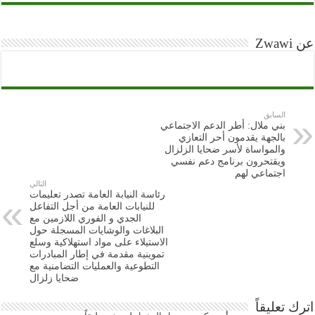
عن Zwawi
السابق
بني ملال: أطر الدعم الاجتماعي
بالجهة يقدمون أحر التعازي
والمواساة لأسر ضحايا الزلزال
ويقتحرون برنامج دعم نفسي
اجتماعي لهم
التالي
رئاسة النيابة العامة تصدر تعليمات
للنيابات العامة من أجل التفاعل
الجدي و الفوري اللازمين مع
البلاغات والوشايات المسجلة حول
الاستيلاء على مواد استهلاكية وسلع
تموينية مقدمة في إطار المبادرات
التطوعية والعمليات التضامنية مع
ضحايا زلزال
اترك تعليقاً