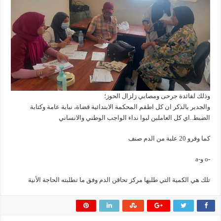
وذلك لفائدة جرحى ومصابي زلزال الحوز؛
والجدير بالذكر ان كل اطقم المحكمة الابتدائية قضاة، نبابة عامة وكتابة
الضبط..اي كل العاملبن لبوا نداء الواجب الوطني والانساني
كما وفرو 20 علبة من الدم صنف
-o و-a
تلك هي الكمية التي طلبها مركز تحاقن الدم وفق ما تطلبته الحاجة الأنية