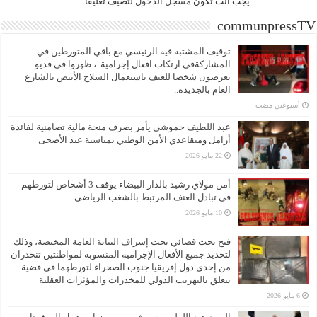
يجب أنت تكون
مسجل الدخول
لتضيف تعليقاً.
communpressTV
توقيف المشتبه فيه الرئيسي مع باقي المتورطين في
المشاركةفي ارتكاب افعال إجرامية..، ظهروا في فديو
يعرضون شخصا للعنف باستعمال السلاح الأبيض بالشارع
العام بالجديدة..
‏أسبوعين مضت
عبد اللطيف حموشي يأمر بصرف منحة مالية تضامنية لفائدة
أرامل ومتقاعدي الأمن الوطني بمناسبة عيد الأضحى
22 مايو 2026
أمن مولاي رشيد بالدار البيضاء يوقف 3 أشخاص لتورطهم
في تبادل العنف المرتبط بالشغب الرياضي.
10 مايو 2026
فتح بحث قضائي تحت إشراف النيابة العامة المختصة، وذلك
لتحديد جميع الأفعال الإجرامية المنسوبة لمواطنتين تنحدران
من إحدى دول إفريقيا جنوب الصحراء لتورطهما في قضية
تتعلق بالتهريب الدولي للمخدرات والمؤثرات العقلية
6 مايو 2026