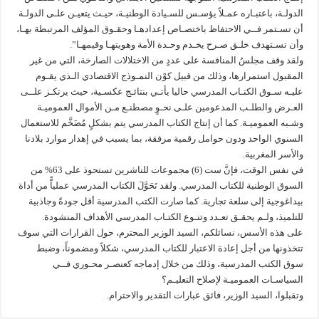
الدولـة، باعتبـاره عمـلاً يؤسـس للسـيادة الوطنيـة، حيـث يتعيـن علـى الدولـة
أن تسـتمر فــي الاحتفاظ باختصـاص إعدادهـا وحقـوق المؤلف المرتبطة بهـا،
وأن تسـتهدف خلـق صـرح يخـدم وحـدة الأمة وهويتهـا وقيمهـا”.
ولقد وقف مجلسُ المنافسة على عددٍ من الاختلالات الصارخة، التي من غير
المقبول استمرارها، وذلك من قبيل كوْن النمـوذج الاقتصادي الـذي يقـوم
عليـه سـوق الكتـاب المدرسي حاليا يأتـي بنتائـج عكسـية، حيث يرتكـز علــى
العـرض والطلـب المدعومين علـى نحـوٍ مصطنـع مـن الأموال العموميـة
وشـبه العموميـة. كما أن إنتاج الكتاب المدرسي يتم بشكلٍ مُضَخَّم للاستعمال
السنوي الواحد ودون حوامل رقمية مرفقة، بما يسبب في إهدار موارد بلادنا
والأسر المغربية.
في نفس الوقت، فإنَّ ست (6) مجموعات للناشرين تستحوذ على 63% من
السوق الوطنية للكتاب المدرسي. ولقد تَحَوَّلَ الكتاب المدرسي عملياًّ من أداة
بيداغوجية إلى سلعة تجارية. كما صارت الكتب المدرسية أقل جودةً وجاذبية
للتلميذ، ولـم يحقـق تعـدد وتنـوع الكتـاب المدرسي الأهداف المنشودة.
على هذه الأسس، نسائلكم، السيد الوزير المحترم، حول القرارات التي سوف
تتخذونها من أجل إعادة الاعتبار للكتاب المدرسي، شكلاً ومضموناً، وضبط
سوق الكتب المدرسية، وذلك من خلال إدماجه كعنصـر محـوري فــي
السياسـات العموميـة لإصلاح التعليـم؟
وتقبلوا، السيد الوزير، فائق عبارات التقدير والاحترام.