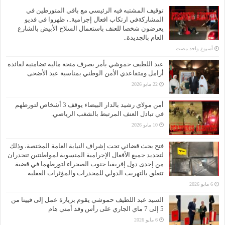
توقيف المشتبه فيه الرئيسي مع باقي المتورطين في
المشاركةفي ارتكاب افعال إجرامية..، ظهروا في فديو
يعرضون شخصا للعنف باستعمال السلاح الأبيض بالشارع
العام بالجديدة..
‏أسبوع واحد مضت
عبد اللطيف حموشي يأمر بصرف منحة مالية تضامنية لفائدة
أرامل ومتقاعدي الأمن الوطني بمناسبة عيد الأضحى
22 مايو 2026
أمن مولاي رشيد بالدار البيضاء يوقف 3 أشخاص لتورطهم
في تبادل العنف المرتبط بالشغب الرياضي.
10 مايو 2026
فتح بحث قضائي تحت إشراف النيابة العامة المختصة، وذلك
لتحديد جميع الأفعال الإجرامية المنسوبة لمواطنتين تنحدران
من إحدى دول إفريقيا جنوب الصحراء لتورطهما في قضية
تتعلق بالتهريب الدولي للمخدرات والمؤثرات العقلية
6 مايو 2026
السيد عبد اللطيف حموشي يقوم بزيارة عمل إلى فيينا من
5 إلى 7 ماي الجاري على رأس وفد أمني هام
6 مايو 2026