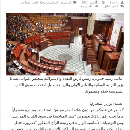
Zwawi
3 أكتوبر 2023
الرئيسية
,
السياسة
,
مجلة الخبر الجماعي
اضف تعليق
641 زيارة
النائب رشيد حموني، رئيس فريق التقدم والإشتراكية بمجلس النواب، يسائل
وزير التربية الوطنية والتعليم الأولي والرياضة، حول اختلالات سوق الكتب
المدرسية شكلا ومضمونا.
السيد الوزير المحترم؛
كما هو في علمكم، من دون شك، أصدر مجلسُ المنافسة، بمبادرةٍ منه، رأياً
هاماًّ تحت رقم ر/2/23 بخصوص “سير المنافسة في سوق الكتاب المدرسي”.
ومن التوصيات الأساسية الواردة في وثيقة الرأي المذكور “ضـرورة جعـل
إنتـاج الكتـب المدرسية الموجهة للسلكين الابتدائي والثانـوي مـن اختصـاص