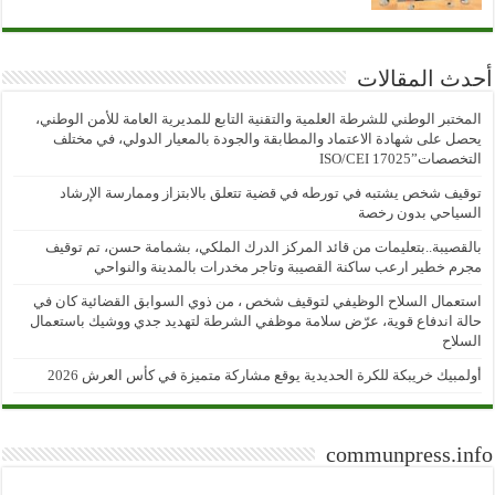
أحدث المقالات
المختبر الوطني للشرطة العلمية والتقنية التابع للمديرية العامة للأمن الوطني،
يحصل على شهادة الاعتماد والمطابقة والجودة بالمعيار الدولي، في مختلف
التخصصات”ISO/CEI 17025
توقيف شخص يشتبه في تورطه في قضية تتعلق بالابتزاز وممارسة الإرشاد
السياحي بدون رخصة
بالقصيبة..بتعليمات من قائد المركز الدرك الملكي، بشمامة حسن، تم توقيف
مجرم خطير ارعب ساكنة القصيبة وتاجر مخدرات بالمدينة والنواحي
استعمال السلاح الوظيفي لتوقيف شخص ، من ذوي السوابق القضائية كان في
حالة اندفاع قوية، عرّض سلامة موظفي الشرطة لتهديد جدي ووشيك باستعمال
السلاح
أولمبيك خريبكة للكرة الحديدية يوقع مشاركة متميزة في كأس العرش 2026
communpress.info