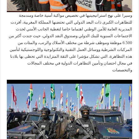
وسيرا على نهج استراتيجيتيها في تخصيص مواكبة أمنية خاصة ومندمجة
للتظاهرات الكبرى ذات البعد الدولي التي تحتضنها المملكة المغربية، أفردت
المديرية العامة للأمن الوطني اهتماما خاصا لتغطية الجانب الأمني لحدث
الاجتماعات السنوية للبنك الدولي وصندوق النقد الدولي، حيث جندت أكثر من
6.500 موظفة وموظف شرطة من مختلف الأسلاك والرتب، والمئات من
المركبات الشرطية ووسائل العمل التقنية والتكنولوجية واللوجستيكية لتأمين
هذه التظاهرة، التي تشكل مؤشرا على الثقة المتزايدة التي تحظى بها بلادنا
في مجال احتضان وتأمين التظاهرات الدولية في مختلف المجالات
والتخصصات