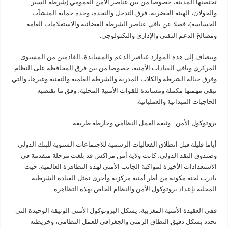
تحتضنها المدينة، خصوصا من بين عناصر الأمن العمومي (شرطة السير
والجولان، الهيئة الحضرية، فرق التدخل والنجدة، وحدة حماية المنشآت
الحساسة)، فضلا عن باقي عناصر الشرطة القضائية والاستعلامات العامة
ومصالحً الدعم التقني والإداري والتكنولوجي.
وينضاف إلى هذه الموارد عناصر الدعم والمساندة، القادمين من المستوى
المركزي وباقي القيادات الأمنية، خصوصا من بين فرق المحافظة على النظام
وفرق خيالة الشرطة والكلاب المدربة والشرطة العلمية والتقنية وغيرها، والتي
تبقى مهمتها مكملة ومساندة للقوات الأمنية المحلية، وفق ما تقتضيه
الحاجيات الميدانية والعملياتية.
بروتوكول الأمن.. وثيقة العمل النظامي وخارطة طريقه
أياما قليلة قبل انطلاق الفعاليات الرسمية للاجتماعات السنوية للبنك الدولي
وصندوق النقد الدولي، كانت ولاية أمن مراكش قد بلغت مرحلة متقدمة في
الاستعدادات الأخيرة لمواكبة الجانب الأمني لهذه التظاهرة العالمية، حيث
بادرت لجنة مكونة من أطر أمنية مركزية وأخرى تمثل القيادة الشرطية
المحلية بإعداد بروتوكول الأمن والنظام الخاص بهذه التظاهرة.
ففي العقيدة الأمنية المغربية، يشكل البروتوكول الأمني الوثيقة الوحيدة التي
تحدد بشكل دقيق النطاق الزمني والجغرافي للعمل النظامي، وخريطته