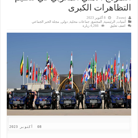
التظاهرات الكبرى
Zwawi
8 أكتوبر 2023
أمنيات
,
الرئيسية
,
المجتمع
,
جماعات محلية
,
دولي
,
مجلة الخبر الجماعي
اضف تعليق
4,266 زيارة
       المديرية العامة للأمن الوطني                                                                      
08  أكتوبر 2023