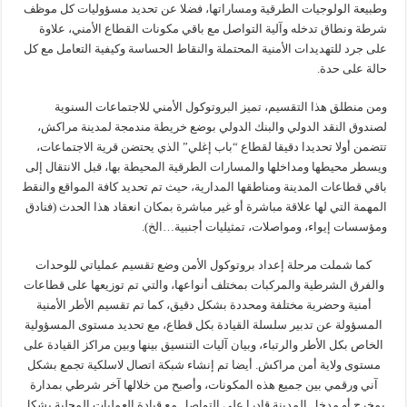
وطبيعة الولوجيات الطرقية ومساراتها، فضلا عن تحديد مسؤوليات كل موظف
شرطة ونطاق تدخله وآلية التواصل مع باقي مكونات القطاع الأمني، علاوة
على جرد للتهديدات الأمنية المحتملة والنقاط الحساسة وكيفية التعامل مع كل
حالة على حدة.
ومن منطلق هذا التقسيم، تميز البروتوكول الأمني للاجتماعات السنوية
لصندوق النقد الدولي والبنك الدولي بوضع خريطة مندمجة لمدينة مراكش،
تتضمن أولا تحديدا دقيقا لقطاع “باب إغلي” الذي يحتضن قرية الاجتماعات،
ويسطر محيطها ومداخلها والمسارات الطرقية المحيطة بها، قبل الانتقال إلى
باقي قطاعات المدينة ومناطقها المدارية، حيث تم تحديد كافة المواقع والنقط
المهمة التي لها علاقة مباشرة أو غير مباشرة بمكان انعقاد هذا الحدث (فنادق
ومؤسسات إيواء، ومواصلات، تمثيليات أجنبية…الخ).
كما شملت مرحلة إعداد بروتوكول الأمن وضع تقسيم عملياتي للوحدات
والفرق الشرطية والمركبات بمختلف أنواعها، والتي تم توزيعها على قطاعات
أمنية وحضرية مختلفة ومحددة بشكل دقيق، كما تم تقسيم الأطر الأمنية
المسؤولة عن تدبير سلسلة القيادة بكل قطاع، مع تحديد مستوى المسؤولية
الخاص بكل الأطر والرتباء، وبيان آليات التنسيق بينها وبين مراكز القيادة على
مستوى ولاية أمن مراكش. أيضا تم إنشاء شبكة اتصال لاسلكية تجمع بشكل
آني ورقمي بين جميع هذه المكونات، وأصبح من خلالها آخر شرطي بمدارة
بمخرج أو مدخل المدينة قادرا على التواصل مع قيادة العمليات المحلية بشكل