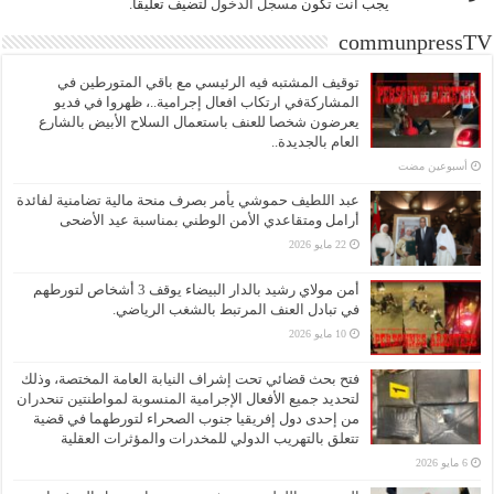
يجب أنت تكون
مسجل الدخول
لتضيف تعليقاً.
communpressTV
توقيف المشتبه فيه الرئيسي مع باقي المتورطين في
المشاركةفي ارتكاب افعال إجرامية..، ظهروا في فديو
يعرضون شخصا للعنف باستعمال السلاح الأبيض بالشارع
العام بالجديدة..
‏أسبوعين مضت
عبد اللطيف حموشي يأمر بصرف منحة مالية تضامنية لفائدة
أرامل ومتقاعدي الأمن الوطني بمناسبة عيد الأضحى
22 مايو 2026
أمن مولاي رشيد بالدار البيضاء يوقف 3 أشخاص لتورطهم
في تبادل العنف المرتبط بالشغب الرياضي.
10 مايو 2026
فتح بحث قضائي تحت إشراف النيابة العامة المختصة، وذلك
لتحديد جميع الأفعال الإجرامية المنسوبة لمواطنتين تنحدران
من إحدى دول إفريقيا جنوب الصحراء لتورطهما في قضية
تتعلق بالتهريب الدولي للمخدرات والمؤثرات العقلية
6 مايو 2026