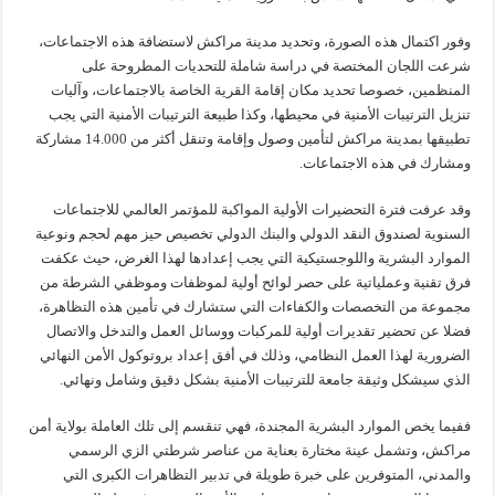
وفور اكتمال هذه الصورة، وتحديد مدينة مراكش لاستضافة هذه الاجتماعات،
شرعت اللجان المختصة في دراسة شاملة للتحديات المطروحة على
المنظمين، خصوصا تحديد مكان إقامة القرية الخاصة بالاجتماعات، وآليات
تنزيل الترتيبات الأمنية في محيطها، وكذا طبيعة الترتيبات الأمنية التي يجب
تطبيقها بمدينة مراكش لتأمين وصول وإقامة وتنقل أكثر من 14.000 مشاركة
ومشارك في هذه الاجتماعات.
وقد عرفت فترة التحضيرات الأولية المواكبة للمؤتمر العالمي للاجتماعات
السنوية لصندوق النقد الدولي والبنك الدولي تخصيص حيز مهم لحجم ونوعية
الموارد البشرية واللوجستيكية التي يجب إعدادها لهذا الغرض، حيث عكفت
فرق تقنية وعملياتية على حصر لوائح أولية لموظفات وموظفي الشرطة من
مجموعة من التخصصات والكفاءات التي ستشارك في تأمين هذه التظاهرة،
فضلا عن تحضير تقديرات أولية للمركبات ووسائل العمل والتدخل والاتصال
الضرورية لهذا العمل النظامي، وذلك في أفق إعداد بروتوكول الأمن النهائي
الذي سيشكل وثيقة جامعة للترتيبات الأمنية بشكل دقيق وشامل ونهائي.
ففيما يخص الموارد البشرية المجندة، فهي تنقسم إلى تلك العاملة بولاية أمن
مراكش، وتشمل عينة مختارة بعناية من عناصر شرطتي الزي الرسمي
والمدني، المتوفرين على خبرة طويلة في تدبير التظاهرات الكبرى التي