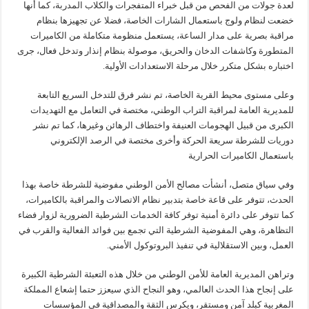
لعدة جولات من الفحص من قبل خبراء المتفجرات والكلاب المدربة، كما أنها
خضعت لنظام ولوج باستعمال الشارات الخاصة، فضلا عن تجهيزها بنظام
مراقبة بصرية على مدار الساعة، يستعمل منظومة متكاملة من الكاميرات
المتطورة وكاشفات الدخان والحريق، موصولة بنظام إنذار وتدخل فعال، جرى
اختباره بشكل متكرر خلال مرحلة الاستعدادات الأولية.
وعلى مستوى محيط القرية الخاصة، تم نشر فرق للتدخل السريع التابعة
للمديرية العامة لمراقبة التراب الوطني، مختصة في التعامل مع التهديدات
الكبرى من قبيل الهجومات العنيفة واختطاف الرهائن وغيرها، كما تم نشر
دوريات للشرطة سريعة الحركة وأخرى مختصة في الرصد الإلكتروني
باستعمال الكاميرات الحرارية
وفي سياق متصل، أنشأت مصالح الأمن الوطني مفوضية للشرطة خاصة بهذا
الحدث، تتوفر على قاعة خاصة بتدبير نظام الاتصالات والمراقبة بالكاميرات،
كما تتوفر على دائرة أمنية توفر كافة الخدمات الشرطية الضرورية لزوار فضاء
التظاهرة، وهي المفوضية الشرطية التي تجمع بين فوائد الفعالية والقرب في
العمل، وبين الاستقلالية في تنفيذ البروتوكول الأمني.
وتراهن المديرية العامة للأمن الوطني من خلال هذه التعبئة الشرطية الكبيرة
على إنجاح هذا الحدث العالمي، وهو النجاح الذي سيعزز حتما إشعاع المملكة
المغربية كبلد آمن ومستقر، ويكرس الثقة والمصداقية في المؤسسات