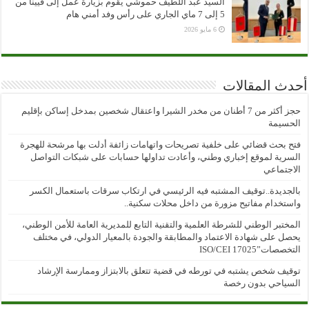
السيد عبد اللطيف حموشي يقوم بزيارة عمل إلى فيينا من
5 إلى 7 ماي الجاري على رأس وفد أمني هام
6 مايو 2026
أحدث المقالات
حجز أكثر من 7 أطنان من مخدر الشيرا واعتقال شخصين بمدخل إساكن بإقليم
الحسيمة
فتح بحث قضائي على خلفية تصريحات واتهامات زائفة أدلت بها مرشحة للهجرة
السرية لموقع إخباري وطني، وأعادت تداولها حسابات على شبكات التواصل
الاجتماعي
بالجديدة..توقيف المشتبه فيه الرئيسي في ارتكاب سرقات باستعمال الكسر
واستخدام مفاتيح مزورة من داخل محلات سكنية..
المختبر الوطني للشرطة العلمية والتقنية التابع للمديرية العامة للأمن الوطني،
يحصل على شهادة الاعتماد والمطابقة والجودة بالمعيار الدولي، في مختلف
التخصصات”ISO/CEI 17025
توقيف شخص يشتبه في تورطه في قضية تتعلق بالابتزاز وممارسة الإرشاد
السياحي بدون رخصة