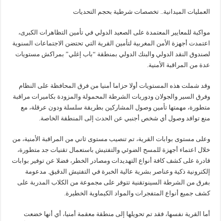
العمليات الميدانية.. تخصصات شرطية بحجم التحديات
مواكبة للمعايير المعتمدة على الصعيد الدولي في تأمين التظاهرات الكبرى،
اعتمدت أجهزة الأمن المغربية لتأمين القرية التي تحتضن الاجتماعات السنوية
لصندوق النقد الدولي والبنك الدولي بمنطقة “باب إغلي” بمراكش مستويات
عدة من المراقبة الأمنية.
وقد شملت هذه المستويات أولا حزاما أمنيا من فرق المحافظة على النظام
وفرق السير والجولان ودوريات الشرطة المحمولة والمزودة بكاميرات مراقبة
متطورة، مهمتها تأمين وصول المشاركين بطريقة سلسلة ودون عرقلة، مع
منع توافد وصول أي شخص أجنبي عن الحدث إلى المنطقة الخاصة.
وعلى مستوى بوابات القرية، تم تنصيب مستوى ثاني من المراقبة الأمنية، من
خلال اعتماء أجهزة للمسح الضوئي والتفتيش باستعمال تقنيات جد متطورة،
قادرة على كشف كافة أنواع التهديدات ومصادر الخطر، فضلا عن توفير بوابات
إلكترونية ذكية وعناصر بشرية عالية الخبرة في التفتيش الدقيق. مدعومة
بفرق من الشرطة السينوتقنية تتوفر على مجموعة من الكلاب المدربة على
كشف جميع أنواع المتفجرات والمواد الكيماوية الخطيرة.
أما القرية نفسها، فقد تم تحويلها إلى منطقة معقمة أمنيا، أي أنها خضعت