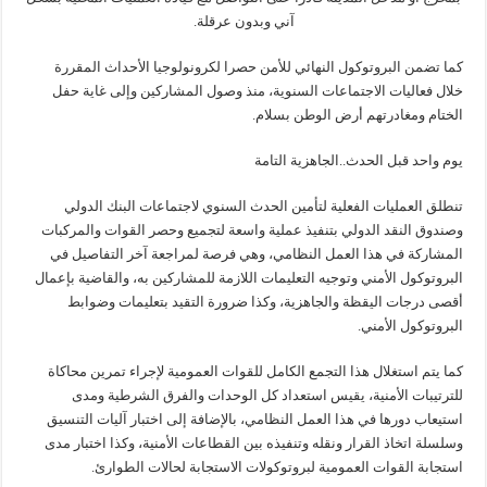
آني وبدون عرقلة.
كما تضمن البروتوكول النهائي للأمن حصرا لكرونولوجيا الأحداث المقررة
خلال فعاليات الاجتماعات السنوية، منذ وصول المشاركين وإلى غاية حفل
الختام ومغادرتهم أرض الوطن بسلام.
يوم واحد قبل الحدث..الجاهزية التامة
تنطلق العمليات الفعلية لتأمين الحدث السنوي لاجتماعات البنك الدولي
وصندوق النقد الدولي بتنفيذ عملية واسعة لتجميع وحصر القوات والمركبات
المشاركة في هذا العمل النظامي، وهي فرصة لمراجعة آخر التفاصيل في
البروتوكول الأمني وتوجيه التعليمات اللازمة للمشاركين به، والقاضية بإعمال
أقصى درجات اليقظة والجاهزية، وكذا ضرورة التقيد بتعليمات وضوابط
البروتوكول الأمني.
كما يتم استغلال هذا التجمع الكامل للقوات العمومية لإجراء تمرين محاكاة
للترتيبات الأمنية، يقيس استعداد كل الوحدات والفرق الشرطية ومدى
استيعاب دورها في هذا العمل النظامي، بالإضافة إلى اختبار آليات التنسيق
وسلسلة اتخاذ القرار ونقله وتنفيذه بين القطاعات الأمنية، وكذا اختبار مدى
استجابة القوات العمومية لبروتوكولات الاستجابة لحالات الطوارئ.