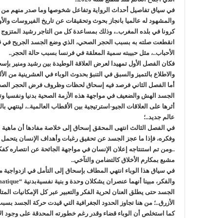
في سياق تفاصيل أحداث الرواية وتفاعل شخوصها وما صدر منهم من م
والمشهود له عالميا بانجاز بحوث وتحقيقات عن تاريخ الفيروسات والأو
كرونا في بلده المغرب..، وذلك بمساعدة كل من التاجر رشيد المتزوج 
انقطعت صلته به بسبب الحجر الصحي، الذي وضع الجسد الجريح في ق
الأحباب..، مثل حبيبته سمية المعلقة في فرنسا بسبب حالة الحجر..
فكان الفصل الأول تمهيدا لعرض العلاقة الوطيدة بين رشيد ومنير بإسح
والاطلاع بالتميز والسبق في التنبؤ بحدوث الوباء في العشرينية من الألفي
أما الفصل الثاني فرصد فيه إسحاق لحظات وظروف فرض الحجر الصحي 
الجسد الهش والضعيف في مواجهة هذه الأزمة الصحية بدنيا ونفسيا وتداع
أثرها على العلاقات الجيو-استرتيجية بين الأقطاب العالمية..، لينتهي
عالم جديد..؛
في الفصل الثالث انتهى المحقق إسحاق إلى خلاصة مفادها أن ماهية 
وفكره، فإذا ما عجز الجسد عن تحقيق رغبات وأهداف الإنسان يتحمل الف
..ومن تم استنتاجه إعلان الإنسان في مواجهة الجائحة عن انتصاره كف
مشبع بمكارم الأخلاق كالتضامن والتآخي..
في سياق هذا الوباء انتهي المطاف بإسحاق إلى التأمل في ازدواجية ماه
الجسد حتى يطلق العنان لحرية الفكر والتعبير عبر كل الإمكانيات المتا
الأزرق..؛ من هنا تجاوز الحدود الجغرافية التي قيدت حركة الجسد بسبب
كما استخلص أن الوباء قضاء وقدر رغم خطورته المحدقة على وجود ا