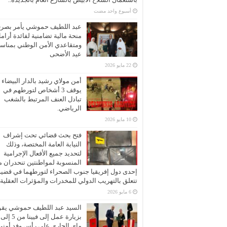
‏أسبوع واحد مضت
عبد اللطيف حموشي يأمر بصر
منحة مالية تضامنية لفائدة أرام
ومتقاعدي الأمن الوطني بمناسب
عيد الأضحى
22 مايو 2026
أمن مولاي رشيد بالدار البيضاء
يوقف 3 أشخاص لتورطهم في
تبادل العنف المرتبط بالشغب
الرياضي.
10 مايو 2026
فتح بحث قضائي تحت إشراف
النيابة العامة المختصة، وذلك
لتحديد جميع الأفعال الإجرامية
المنسوبة لمواطنتين تنحدران 
إحدى دول إفريقيا جنوب الصحراء لتورطهما في قضية
تتعلق بالتهريب الدولي للمخدرات والمؤثرات العقلية
6 مايو 2026
السيد عبد اللطيف حموشي يقو
ماي الجاري على رأس وفد أمني