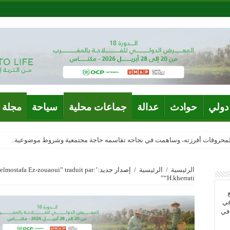
دولي
حوادث
عدالة
جماعات محلية
سياحة
مجلة 
المحروقات أفرزته، وساهمت في نجاحه تقاسمه حاجة مجتمعية وشروط موضوعية..
الرئيسية
/
الرئيسية
/
إصدار جديد:’tafa Ez-zouaoui” traduit par
“H.kherrati”
في
 في