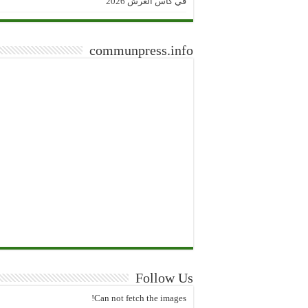
في كأس العرش 2026
communpress.info
Follow Us
Can not fetch the images!