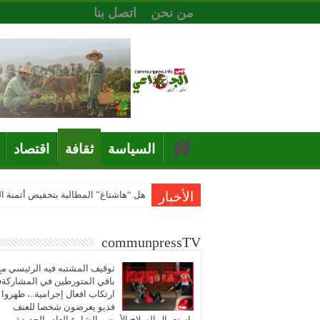
من نحن
اتصل بنا
السياسة
ثقافة
اقتصاد
الأخبار
هل “هاشتاغ” المطالبة بتخفيض أثمنة 
communpressTV
توقيف المشتبه فيه الرئيسي مع
باقي المتورطين في المشاركة
ارتكاب افعال إجرامية..، ظهروا
فديو يعرضون شخصا للعنف
باستعمال السلاح الأبيض بالشارع العام بالجديدة..