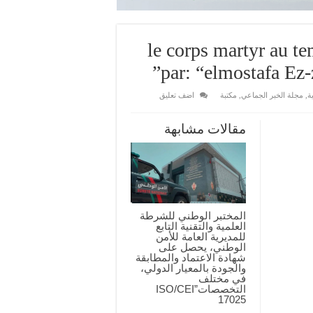
le corps martyr au temps du
par: “elmostafa Ez-z
ة
,
مجلة الخبر الجماعي
,
مكتبة
اضف تعليق
مقالات مشابهة
المختبر الوطني للشرطة
العلمية والتقنية التابع
للمديرية العامة للأمن
الوطني، يحصل على
شهادة الاعتماد والمطابقة
والجودة بالمعيار الدولي،
في مختلف
التخصصات”ISO/CEI
17025