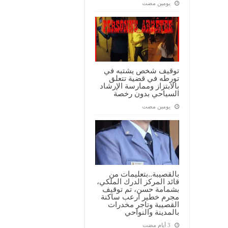
‏يومين مضت
توقيف شخص يشتبه في
تورطه في قضية تتعلق
بالابتزاز وممارسة الإرشاد
السياحي بدون رخصة
‏يومين مضت
بالقصيبة..بتعليمات من
قائد المركز الدرك الملكي،
بشمامة حسن، تم توقيف
مجرم خطير ارعب ساكنة
القصيبة وتاجر مخدرات
بالمدينة والنواحي