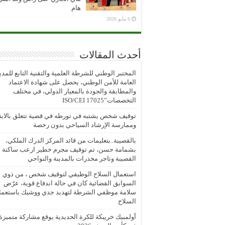
هام
6 مايو 2026
أحدث المقالات
المختبر الوطني للشرطة العلمية والتقنية التابع للمدي
العامة للأمن الوطني، يحصل على شهادة الاعتماد
والمطابقة والجودة بالمعيار الدولي، في مختلف
التخصصات”ISO/CEI 17025
توقيف شخص يشتبه في تورطه في قضية تتعلق بالابتز
وممارسة الإرشاد السياحي بدون رخصة
بالقصيبة..بتعليمات من قائد المركز الدرك الملكي،
بشمامة حسن، تم توقيف مجرم خطير ارعب ساكنة
القصيبة وتاجر مخدرات بالمدينة والنواحي
استعمال السلاح الوظيفي لتوقيف شخص ، من ذوي
السوابق القضائية كان في حالة اندفاع قوية، عرّض
سلامة موظفي الشرطة لتهديد جدي ووشيك باستعما
السلاح
أولمبيك خريبكة للكرة الحديدية يوقع مشاركة متميزة