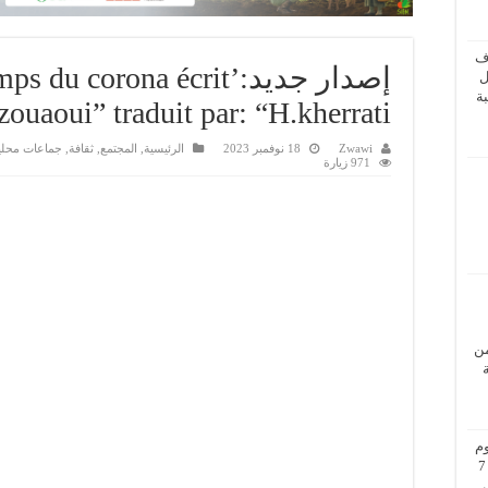
ف
إصدار جديد:’ corona écrit
ل
ة
ouaoui” traduit par: “H.kherrati”
Zwawi
18 نوفمبر 2023
الرئيسية
,
المجتمع
,
ثقافة
,
جماعات محلي
971 زيارة
من
م
بزيارة عمل إلى فيينا من 5 إلى 7