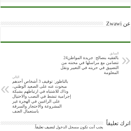
عن Zwawi
السابق
بالفقيه بنصالح: جريدة المواطن24
تتضامن مع مراسلها في محنته من
التضييق في حريته في التعبير ونقل
المعلومة
التالي
بالناظور: توقيف 3 أشخاص أحدهم
مبحوث عنه على الصعيد الوطني،
وذاك للاشتباه في ارتباطهم بشبكة
إجرامية تنشط في النصب والاحتيال
على الراغبين في الهجرة غير
المشروعة والاحتجاز والسرقة
باستعمال العنف
اترك تعليقاً
يجب أنت تكون
مسجل الدخول
لتضيف تعليقاً.