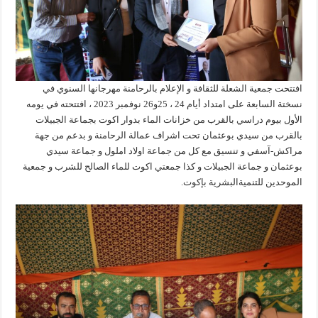
افتتحت جمعية الشعلة للثقافة و الإعلام بالرحامنة مهرجانها السنوي في
نسختة السابعة على امتداد أيام 24 ، 25و26 نوفمبر 2023 ، افتتحته في يومه
الأول بيوم دراسي بالقرب من خزانات الماء بدوار اكوت بجماعة الجبيلات
بالقرب من سيدي بوعثمان تحت اشراف عمالة الرحامنة و بدعم من جهة
مراكش-آسفي و تنسيق مع كل من جماعة اولاد املول و جماعة سيدي
بوعثمان و جماعة الجبيلات و كذا جمعتي اكوت للماء الصالح للشرب و جمعية
الموحدين للتنميةالبشرية بإكوت.