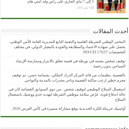
5 إلى 7 ماي الجاري على رأس وفد أمني هام
6 مايو 2026
أحدث المقالات
المختبر الوطني للشرطة العلمية والتقنية التابع للمديرية العامة للأمن الوطني،
يحصل على شهادة الاعتماد والمطابقة والجودة بالمعيار الدولي، في مختلف
التخصصات”ISO/CEI 17025
توقيف شخص يشتبه في تورطه في قضية تتعلق بالابتزاز وممارسة الإرشاد
السياحي بدون رخصة
بالقصيبة..بتعليمات من قائد المركز الدرك الملكي، بشمامة حسن، تم توقيف
مجرم خطير ارعب ساكنة القصيبة وتاجر مخدرات بالمدينة والنواحي
استعمال السلاح الوظيفي لتوقيف شخص ، من ذوي السوابق القضائية كان في
حالة اندفاع قوية، عرّض سلامة موظفي الشرطة لتهديد جدي ووشيك باستعمال
السلاح
أولمبيك خريبكة للكرة الحديدية يوقع مشاركة متميزة في كأس العرش 2026
communpress.info