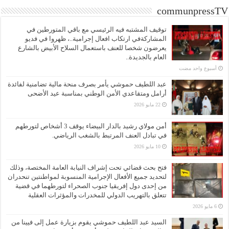
communpressTV
توقيف المشتبه فيه الرئيسي مع باقي المتورطين في
المشاركةفي ارتكاب افعال إجرامية..، ظهروا في فديو
يعرضون شخصا للعنف باستعمال السلاح الأبيض بالشارع
العام بالجديدة..
‏أسبوع واحد مضت
عبد اللطيف حموشي يأمر بصرف منحة مالية تضامنية لفائدة
أرامل ومتقاعدي الأمن الوطني بمناسبة عيد الأضحى
22 مايو 2026
أمن مولاي رشيد بالدار البيضاء يوقف 3 أشخاص لتورطهم
في تبادل العنف المرتبط بالشغب الرياضي.
10 مايو 2026
فتح بحث قضائي تحت إشراف النيابة العامة المختصة، وذلك
لتحديد جميع الأفعال الإجرامية المنسوبة لمواطنتين تنحدران
من إحدى دول إفريقيا جنوب الصحراء لتورطهما في قضية
تتعلق بالتهريب الدولي للمخدرات والمؤثرات العقلية
6 مايو 2026
السيد عبد اللطيف حموشي يقوم بزيارة عمل إلى فيينا من