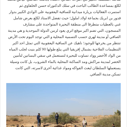
لكلع بمساعدة الطالب الباحث في سلك الدكتوراه حسن الخلفاوي.ثم
استمرت الفعاليات بزيارة ميدانية للساقية اليعقوبية على الوادي الكبير بدوار
قدور بن ابريك بجماعة اولاد املول؛ حيث تفضل الاستاذ لكلع بعرض شامل
غني بالعطيات متطرقا الى منطقة البحيرة المتواجدة على مشارف
المسجون، التي تضم اكبر موقع اثري يعود لزمن الدولة الموحدية و هي مدينة
الصافي أو مدينة لهري حسب التسمية المحلية و التي توجد اليوم تحت الأرض
تنتظر من يخرجها للوجود؛ ناهيك عن الساقية اليعقوبية التي تمثل احد اكبر
التنظيمات الفلاحية بشمال إفريقيا التي يبلغ طولها 90 كلم بنيت لجلب المياه
من الواد الأخضر وواد تساوت للبحيرة لتستعمل في سقي البساتين لتأمين
الخضر لمدينة مراكش ومد الساكنة المحلية بالماء الشروب، بل كانت وسيلة
يستعملها السلطان لبعث الفواكه ومواد غذائية أخرى لاسرته، التي كانت
تسكن مدينة الصافي.