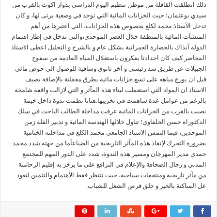
ذلك انطلقت القافلة من موطن تنظيم اليوم الدراسي بدوار اكوث بالقرب من
سيدي بوعثمان؛ حيث الخزانات المائية التي توجد في وضعية يرثى لها، و كان
تدخل الأستاذ محمد لكلع بخصوص هذه الخزانات، التي اعتبرها من أهم
المنشآت المائية بالمنطقة خلال العصر الموحدي،والتي تدخل في إطار اهتمام
الدولة آنذاك بالحضارة العمرانية بشكل عام.و بالشرح و التحليل اعطى الاستاذ
المحاضر كيف كان اجدادنا يفكرون باستغلال المياه القادمة من سفوح
الجبيلات عن طريق سد رئيسي و آخر ثانوي وساقية للوصول الى حوض مائي
قبل ان يوزع مياهه على تسع خزانات مائية بطرق معقلنة بالإضافة يضيف
الاستاذ ان المواد التي استعملت لبناء هذه المآثر و التي لازالت واقفة شامخة
بالرغم من عوامل عدة ساهمت في تخريبها.هتانا نظمت ندوة داخل خيمة
نصبت بالقرب من الخزانات المائية عرفت مداخلة الطالب الباحث في سلك
الدكتوراه حسن الخلفاوي؛ تناول خلالها الهندسة المائية و تدبير القلة زمن
الموحدين، فيما التمس الاستاذ الجامعي محمد الكلع في مداخلته الختامية
بضرورة التحرك لإنقاذ هذه المآثر التاريخية من الضياعأما من جهته شدد محمد
حمدي مدير المهرجان ومسير هذه الندوة، شدد على الدور المهم للمجتمع
المدني و رجال الصحافة والإعلام في الترافع على ما يزخر به إقليم الرحامنة
من مآثر تاريخية ومنتجعات سياحية، حيث تنتظر فقط الأهتمام والتثمين لتعود
عل الساكنة بالخير و خلق فرص الشغل للشباب.