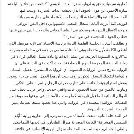
مُقاربة سيميائية هَوَوية لرواية سدرة لغادة العبسي” كشفت من خلالها الباحثة
سارة الأحمر، عن هوى الخوف الذي تعيشه الذات الساردة، وبينت فيها
المقاصد الذاتية والاجتماعية الثاوية خلفه بالاعتماد على مقاربة سيميائية
هَووية، كما أبرزت آليات اشتغال المعنى الاستهوائي داخل النص الروائي،
وتوجه الأفعال السردية، وتتحكم في انبثاق المعاني والدلالات التي ينبني عليها
خطاب الخوف المتجسد في نص “سدرة”.
وانطلقت أشغال الجلسة العلمية الثانية برئاسة الأستاذ عبد الإله مرتبط، الذي
أعطى الكلمة لأول متدخلة وهي الأستاذة سلمى براهمة في مداخلة موسومة
ب”الرواية النسوية العربية: بين تمثيل الذات وإعادة تمثيل العالم. قراءة في
رواية الحديقة المحرمة لسهير المصادفة”، حيث أكدت في البداية على أن
الرواية تندرج ضمن الروايات النسوية، أي الروايات المنتصرة لقضايا النساء،
والتواقة لتفكيك النسق الذكوري، وقد بينت أن هذا العمل الفني قد جاء نسويا،
بفضل استراتيجيته القائمة على تناوب صوتي الرجل والمرأة على الحكي،
وتناوب عالمين من حيث الحضور، عالم واقعي حديث، وآخر غريب يحيل على
العوالم البدائية الما قبل تاريخية. كما رصدت الأستاذة في ورقتها مجموعة من
التقنيات الروائية المعتمدة في الرواية، والتي غدا بعضها ملمحا نسائيا، يميز
المدونة السردية النسوية.
في المداخلة الثانية، سعت الأستاذة مريم دمنوتي، إلى مقاربة رواية “أيّام
الشمس المشرقة” للكاتبة المصرية ميرال الطحاوي في بُعديها التّيماتيكي
والفنّي الجمالي، حيث لمست المداخلة سؤال الهوية الإنسانية في علاقته