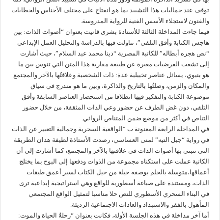
توقف عند جماليات هذا التشييد بما هو انفتاح على مختلف الأجناس والخطابات
والفنون لاستجلاء الأسس الفنية للرواية المدروسة.
فيما جاءت المداخلة الثالثة للأستاذة بشرى قانيت بعنوان “أصوات الذات: بين
هاجس الكتابة وأفق التلقي”، تناولت فيها بالدراسة والتحليل العمل الإبداعي
“نص هجره أبطاله” للكاتبة المصرية “دينا محمد عبد السلام”، حيث أشارت
إلى تشعب الفرضيات معبرة عن طبيعة مقاربة هذا المتن التي تنوس بين ما
هو بنيوي، يسائل عناصر تخييلية عدة: ذات الشخصية وعلاقتُها بالآخر والمجتمع
والمكان والزمن، وصلتُها بالتاريخ والذاكرة، وبين ما هو مندرج في سياق
موضوعة الكتابة والتفكير فيها انطلاقا من استحضار العناصر السابقة وأفق
التلقي، دون غض الطرف عن حضور وعي الذات المثقفة، من خلال حضور
التناص في أكثر من موضع ضمن المتناص الروائي.
في المداخلة الرابعة المعنونة ب “الواقعية السحرية وجمالية التعبير عن الذات
في رواية “جبل التيه” لمنى العساسي، رصدت الأستاذة لطيفة هدان الطريقة
التي تنبني بها أصوات الذات في علاقتها بالآخر والمجتمع، كما أشارت إلى أن
الكاتبة عملت على استكناه مجموعة من الذوات ودفعها إلى البوح بما يختلج
أعماقها،متوسلة بالحلم بوصفه حيلة من حيل الكتاب لسبر أعمق طبقات
الذات، ومستندة على صياغة أسطورية للواقع وهي استراتيجية إبداعية ترى
في البناء السحري الأسطوري للنص حلا مناسبا لتمثيل الواقع المجتمعي
المأهول بالفقر والاستبداد والعادات الاجتماعية الرديئة.
أما آخر مداخلة في هذه الجلسة الأولة، فكانت بعنوان “رحلةُ الحياة والموت: