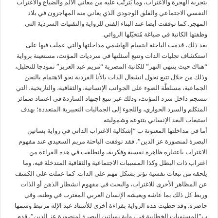
بتجربة الهجرة والاغتراب، وما يَترتّب عليه من معاني الألم والضياع والاغتراب
النفسي الاجتماعي والقلق الوجودي الذي يعاني منه المهاجرون في بلاد
المهجر. كما توقفت أيضا عند البناء الفني للرواية والتقنيات السردية التي
وظفتها الكاتبة في صياغة مُتخيّلها الروائي.
بعد ذلك، قدمت الباحثة ابتسام الهاشمي مداخلتها والتي عملت فيها على
استكشاف تجليات الذات وتتبع أسئلتها في سرديات المؤنث، مستعينة برواية
“هناك حيث ينتهي النهر” للكاتبة المصرية “مريم عبد العزيز” نموذجا للتحليل،
وذلك من خلال تتبع تحول انشغال الذات بالأنا الفردية نحو الاهتمام بالنحن
الجماعية، مسلطًة الضوء على الجوانب الإنسانية، والثقافية، والتاريخية، التي
تنسجم داخل سرد المؤنث، وذلك عبر تتبع اجتهاد الساردة في اعتماد ضمائر
المتكلم والسرد الحواري، واللجوء إلى الجماليات التعبيرية المتعددة؛ بهدف
استيعاب البعد الإنساني بتنوعه وشموليته.
أما في مداخلتها المعنونة ب “إشكالية الاغتراب الذاتي في رواية بساتين
البصرة لمنصورة عز الدين”، فقد توقفت الباحثة مريم السعيدي عند مفهوم
الاغتراب باعتباره ظاهرة نفسية وفكرية، وانطلقت في هذه القراءة من
اغتراب ذات البطل وكذا المسببات الاجتماعية والثقافية المتدخلة فيه، وما
يلحقه من تبعات نفسية تؤثر بشكل مهم على الذات. كما عملت على الكشف
عن المظاهر الأخرى للاغتراب، والبحث في مفهوم انشطار الذهن أو الذات
وربط كل ذلك بما عاشه ويعيشه الإنسان العربي المغترب في وطنه، وفي
حاضره. وقد حظيت هذه الرواية بقراءة أخرى للأستاذ عبد الإله مرتبط وسمها
ب”المستويات الخطابية في رواية بساتين البصرة لمنصورة عز الدين”، قدم