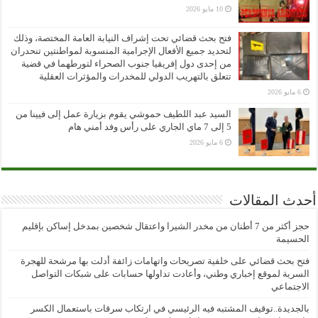
10 مايو 2026
فتح بحث قضائي تحت إشراف النيابة العامة المختصة، وذلك
لتحديد جميع الأفعال الإجرامية المنسوبة لمواطنتين تنحدران
من إحدى دول إفريقيا جنوب الصحراء لتورطهما في قضية
تتعلق بالتهريب الدولي للمخدرات والمؤثرات العقلية
6 مايو 2026
السيد عبد اللطيف حموشي يقوم بزيارة عمل إلى فيينا من
5 إلى 7 ماي الجاري على رأس وفد أمني هام
6 مايو 2026
أحدث المقالات
حجز أكثر من 7 أطنان من مخدر الشيرا واعتقال شخصين بمدخل إساكن بإقليم
الحسيمة
فتح بحث قضائي على خلفية تصريحات واتهامات زائفة أدلت بها مرشحة للهجرة
السرية لموقع إخباري وطني، وأعادت تداولها حسابات على شبكات التواصل
الاجتماعي
بالجديدة..توقيف المشتبه فيه الرئيسي في ارتكاب سرقات باستعمال الكسر