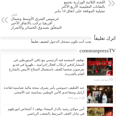
اللجنة الثلاثية الوزارية تجتمع
بالنقابات التعليمية الأربع الأكثر
تمثيلية الموقعة على اتفاق 14 يناير
التالي
غرينبيس الشرق الأوسط وشمال
أفريقيا ترحّب بالاتفاق الأخير
المتعلٌق بصندوق الخسائر والأضرار
اترك تعليقاً
يجب أنت تكون
مسجل الدخول
لتضيف تعليقاً.
communpressTV
توقيف المشتبه فيه الرئيسي مع باقي المتورطين في
المشاركةفي ارتكاب افعال إجرامية..، ظهروا في فديو
يعرضون شخصا للعنف باستعمال السلاح الأبيض بالشارع
العام بالجديدة..
‏أسبوعين مضت
عبد اللطيف حموشي يأمر بصرف منحة مالية تضامنية لفائدة
أرامل ومتقاعدي الأمن الوطني بمناسبة عيد الأضحى
22 مايو 2026
أمن مولاي رشيد بالدار البيضاء يوقف 3 أشخاص لتورطهم
في تبادل العنف المرتبط بالشغب الرياضي.