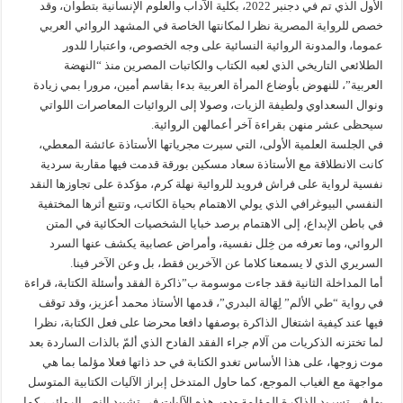
الأول الذي تم في دجنبر 2022، بكلية الآداب والعلوم الإنسانية بتطوان، وقد
خصص للرواية المصرية نظرا لمكانتها الخاصة في المشهد الروائي العربي
عموما، والمدونة الروائية النسائية على وجه الخصوص، واعتبارا للدور
الطلائعي التاريخي الذي لعبه الكتاب والكاتبات المصرين منذ “النهضة
العربية”، للنهوض بأوضاع المرأة العربية بدءا بقاسم أمين، مرورا بمي زيادة
ونوال السعداوي ولطيفة الزيات، وصولا إلى الروائيات المعاصرات اللواتي
سيحظى عشر منهن بقراءة آخر أعمالهن الروائية.
في الجلسة العلمية الأولى، التي سيرت مجرياتها الأستاذة عائشة المعطي،
كانت الانطلاقة مع الأستاذة سعاد مسكين بورقة قدمت فيها مقاربة سردية
نفسية لرواية على فراش فرويد للروائية نهلة كرم، مؤكدة على تجاوزها النقد
النفسي البيوغرافي الذي يولي الاهتمام بحياة الكاتب، وتتبع أثرها المختفية
في باطن الإبداع، إلى الاهتمام برصد خبايا الشخصيات الحكائية في المتن
الروائي، وما تعرفه من خِلل نفسية، وأمراض عصابية يكشف عنها السرد
السريري الذي لا يسمعنا كلاما عن الآخرين فقط، بل وعن الآخر فينا.
أما المداخلة الثانية فقد جاءت موسومة ب”ذاكرة الفقد وأسئلة الكتابة، قراءة
في رواية “طي الألم” لِهَالة البدري”، قدمها الأستاذ محمد أعزيز، وقد توقف
فيها عند كيفية اشتغال الذاكرة بوصفها دافعا محرضا على فعل الكتابة، نظرا
لما تختزنه الذكريات من آلام جراء الفقد الفادح الذي ألمّ بالذات الساردة بعد
موت زوجها، على هذا الأساس تغدو الكتابة في حد ذاتها فعلا مؤلما بما هي
مواجهة مع الغياب الموجع، كما حاول المتدخل إبراز الآليات الكتابية المتوسل
بها في تسريد الذاكرة المؤلمة ودور هذه الآليات في تشييد النص الروائي، كما