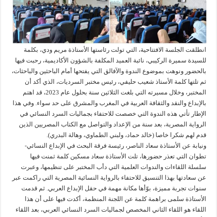
انطلقت الجلسة الافتتاحية، التي تولت رئاستها الأستاذة مريم ودي، بكلمة
للسيدة سميرة الركيبي، نائبة العميد المكلفة بالشؤون الأكاديمية، رحبت فيها
بالحضور ونوهت بموضوع الندوة والآفالق التي يفتحها أمام الباحثين والباحثات،
ثم تلتها كلمة الأستاذ شعيب حليفي، رئيس مختبر السرديات، الذي أكد أن
المختبر، وخلال مسيرته التي بلغت الثلاثين سنة بحلول عام 2023، قد اهتم
بالإبداع والنقد والثقافة العربية في المغرب والمشرق على حد سواء. وفي هذا
الإطار تأتي هذه الندوة التي خصصت للاحتفاء بجماليات السرد النسائي في
الرواية المصرية، بعد سنة من الإعداد والتواصل مع الكتاب المصريين الذين
قدم لهم شكرا خاصا (خالد حماد، ولبني الطماوي، وهالة البدري).
ونيابة عن الأستاذة سعاد الناصر، رئيسة فرقة البحث في الإبداع النسائي-
تطوان التي تعذر حضورها، تلت الأستاذة سعاد مسكين كلمة ثمنت فيها
سلسلة اللقاءات والندوات العلمية التي دأب المختبر على تنظيمها، وعبرت
عن سعادتها بهذا التنسيق للاحتفاء بالرواية النسائية المصرية التي راكمت عبر
سنوات تجربة مميزة، بوّأها مكانة مهمة في حقل الإبداع العربي. ثم قدمت
الأستاذة سلمى براهمة كلمة عن اللجنة المنظمة، أكدت فيها على أن هذا
اللقاء هو اللقاء الثاني المخصص لجماليات السرد النسائي العربي، بعد اللقاء