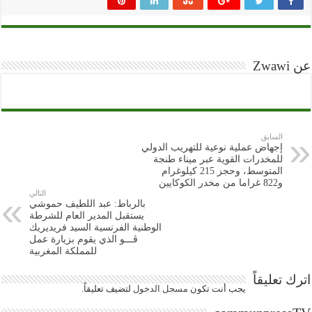
عن Zwawi
السابق
إجهاض عملية نوعية للتهريب الدولي
للمخدرات القوية عبر ميناء طنجة
المتوسط، وحجز 215 كيلوغرام
و822 غراما من مخدر الكوكايين
التالي
بالرباط: عبد اللطيف حموشي
يستقبل المدير العام للشرطة
الوطنية الفرنسية السيد فريديريك
ڤـــو الذي يقوم بزيارة عمل
للمملكة المغربية
اترك تعليقاً
يجب أنت تكون
مسجل الدخول
لتضيف تعليقاً.