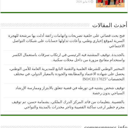
6 مايو 2026
أحدث المقالات
فتح بحث قضائي على خلفية تصريحات واتهامات زائفة أدلت بها مرشحة للهجرة
السرية لموقع إخباري وطني، وأعادت تداولها حسابات على شبكات التواصل
الاجتماعي
بالجديدة..توقيف المشتبه فيه الرئيسي في ارتكاب سرقات باستعمال الكسر
واستخدام مفاتيح مزورة من داخل محلات سكنية..
المختبر الوطني للشرطة العلمية والتقنية التابع للمديرية العامة للأمن الوطني،
يحصل على شهادة الاعتماد والمطابقة والجودة بالمعيار الدولي، في مختلف
التخصصات”ISO/CEI 17025
توقيف شخص يشتبه في تورطه في قضية تتعلق بالابتزاز وممارسة الإرشاد
السياحي بدون رخصة
بالقصيبة..بتعليمات من قائد المركز الدرك الملكي، بشمامة حسن، تم توقيف
مجرم خطير ارعب ساكنة القصيبة وتاجر مخدرات بالمدينة والنواحي
communpress.info