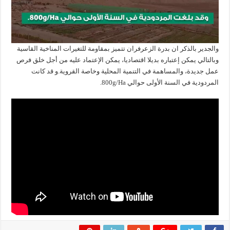
والجدير بالذكر ان بدرة الزعرفران تتميز بمقاومة للتغيرات المناخية القاسية
وبالتالي يمكن إعتباره بديلا اقتصاديا، يمكن الإعتماد عليه من أجل خلق فرص
عمل جديدة، والمساهمة في التنمية المحلية وخاصة القروية.و قد كانت
المردودية في السنة الأولى حوالي 800g/Ha.