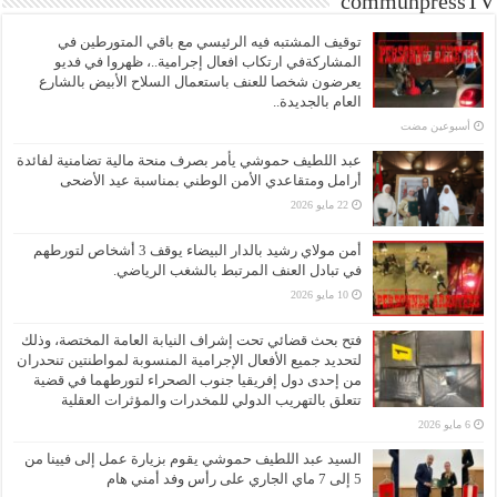
communpressTV
توقيف المشتبه فيه الرئيسي مع باقي المتورطين في
المشاركةفي ارتكاب افعال إجرامية..، ظهروا في فديو
يعرضون شخصا للعنف باستعمال السلاح الأبيض بالشارع
العام بالجديدة..
‏أسبوعين مضت
عبد اللطيف حموشي يأمر بصرف منحة مالية تضامنية لفائدة
أرامل ومتقاعدي الأمن الوطني بمناسبة عيد الأضحى
22 مايو 2026
أمن مولاي رشيد بالدار البيضاء يوقف 3 أشخاص لتورطهم
في تبادل العنف المرتبط بالشغب الرياضي.
10 مايو 2026
فتح بحث قضائي تحت إشراف النيابة العامة المختصة، وذلك
لتحديد جميع الأفعال الإجرامية المنسوبة لمواطنتين تنحدران
من إحدى دول إفريقيا جنوب الصحراء لتورطهما في قضية
تتعلق بالتهريب الدولي للمخدرات والمؤثرات العقلية
6 مايو 2026
السيد عبد اللطيف حموشي يقوم بزيارة عمل إلى فيينا من
5 إلى 7 ماي الجاري على رأس وفد أمني هام