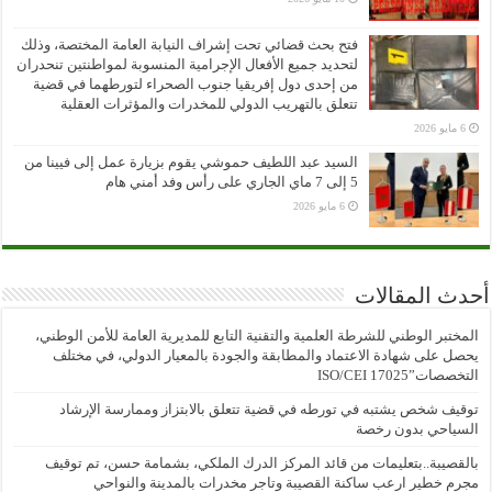
فتح بحث قضائي تحت إشراف النيابة العامة المختصة، وذلك
لتحديد جميع الأفعال الإجرامية المنسوبة لمواطنتين تنحدران
من إحدى دول إفريقيا جنوب الصحراء لتورطهما في قضية
تتعلق بالتهريب الدولي للمخدرات والمؤثرات العقلية
6 مايو 2026
السيد عبد اللطيف حموشي يقوم بزيارة عمل إلى فيينا من
5 إلى 7 ماي الجاري على رأس وفد أمني هام
6 مايو 2026
أحدث المقالات
المختبر الوطني للشرطة العلمية والتقنية التابع للمديرية العامة للأمن الوطني،
يحصل على شهادة الاعتماد والمطابقة والجودة بالمعيار الدولي، في مختلف
التخصصات”ISO/CEI 17025
توقيف شخص يشتبه في تورطه في قضية تتعلق بالابتزاز وممارسة الإرشاد
السياحي بدون رخصة
بالقصيبة..بتعليمات من قائد المركز الدرك الملكي، بشمامة حسن، تم توقيف
مجرم خطير ارعب ساكنة القصيبة وتاجر مخدرات بالمدينة والنواحي