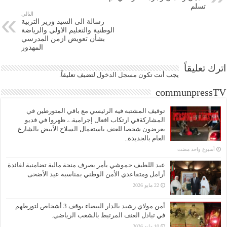
تسلم
التالي
رسالة الى السيد وزير التربية
الوطنية والتعليم الاولي والرياضة
بشأن تعويض ازمن المدرسي
المهدور
اترك تعليقاً
يجب أنت تكون
مسجل الدخول
لتضيف تعليقاً.
communpressTV
توقيف المشتبه فيه الرئيسي مع باقي المتورطين في
المشاركةفي ارتكاب افعال إجرامية..، ظهروا في فديو
يعرضون شخصا للعنف باستعمال السلاح الأبيض بالشارع
العام بالجديدة..
‏أسبوع واحد مضت
عبد اللطيف حموشي يأمر بصرف منحة مالية تضامنية لفائدة
أرامل ومتقاعدي الأمن الوطني بمناسبة عيد الأضحى
22 مايو 2026
أمن مولاي رشيد بالدار البيضاء يوقف 3 أشخاص لتورطهم
في تبادل العنف المرتبط بالشغب الرياضي.
10 مايو 2026