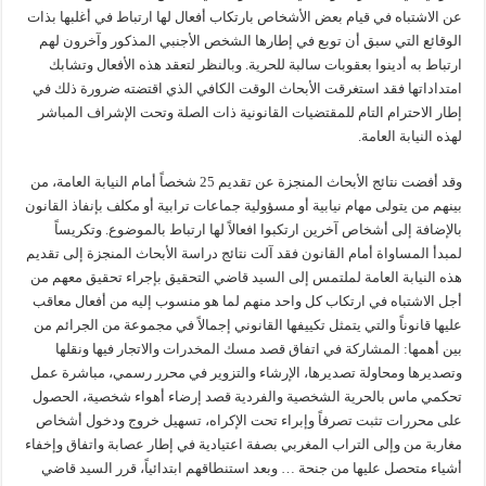
عن الاشتباه في قيام بعض الأشخاص بارتكاب أفعال لها ارتباط في أغلبها بذات
الوقائع التي سبق أن توبع في إطارها الشخص الأجنبي المذكور وآخرون لهم
ارتباط به أدينوا بعقوبات سالبة للحرية. وبالنظر لتعقد هذه الأفعال وتشابك
امتداداتها فقد استغرقت الأبحاث الوقت الكافي الذي اقتضته ضرورة ذلك في
إطار الاحترام التام للمقتضيات القانونية ذات الصلة وتحت الإشراف المباشر
لهذه النيابة العامة.
وقد أفضت نتائج الأبحاث المنجزة عن تقديم 25 شخصاً أمام النيابة العامة، من
بينهم من يتولى مهام نيابية أو مسؤولية جماعات ترابية أو مكلف بإنفاذ القانون
بالإضافة إلى أشخاص آخرين ارتكبوا افعالاً لها ارتباط بالموضوع. وتكريساً
لمبدأ المساواة أمام القانون فقد آلت نتائج دراسة الأبحاث المنجزة إلى تقديم
هذه النيابة العامة لملتمس إلى السيد قاضي التحقيق بإجراء تحقيق معهم من
أجل الاشتباه في ارتكاب كل واحد منهم لما هو منسوب إليه من أفعال معاقب
عليها قانوناً والتي يتمثل تكييفها القانوني إجمالاً في مجموعة من الجرائم من
بين أهمها: المشاركة في اتفاق قصد مسك المخدرات والاتجار فيها ونقلها
وتصديرها ومحاولة تصديرها، الإرشاء والتزوير في محرر رسمي، مباشرة عمل
تحكمي ماس بالحرية الشخصية والفردية قصد إرضاء أهواء شخصية، الحصول
على محررات تثبت تصرفاً وإبراء تحت الإكراه، تسهيل خروج ودخول أشخاص
مغاربة من وإلى التراب المغربي بصفة اعتيادية في إطار عصابة واتفاق وإخفاء
أشياء متحصل عليها من جنحة … وبعد استنطاقهم ابتدائياً، قرر السيد قاضي