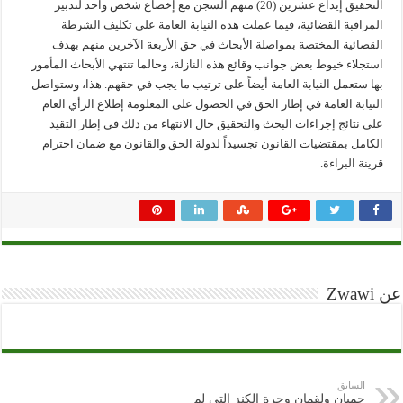
التحقيق إيداع عشرين (20) منهم السجن مع إخضاع شخص واحد لتدبير
المراقبة القضائية، فيما عملت هذه النيابة العامة على تكليف الشرطة
القضائية المختصة بمواصلة الأبحاث في حق الأربعة الآخرين منهم بهدف
استجلاء خيوط بعض جوانب وقائع هذه النازلة، وحالما تنتهي الأبحاث المأمور
بها ستعمل النيابة العامة أيضاً على ترتيب ما يجب في حقهم. هذا، وستواصل
النيابة العامة في إطار الحق في الحصول على المعلومة إطلاع الرأي العام
على نتائج إجراءات البحث والتحقيق حال الانتهاء من ذلك في إطار التقيد
الكامل بمقتضيات القانون تجسيداً لدولة الحق والقانون مع ضمان احترام
قرينة البراءة.
عن Zwawi
السابق
حميان ولقمان وجرة الكنز التي لم