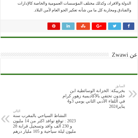
الدولة والافراد، وكذلك مختلف المؤسسات العمومية والخاصة كالإدارات
والفنادق ومحاربة كل ما من شأنه تعكير الجو العام لأمن البلاد.
عن Zwawi
السابق
بخريبكة: الخزانة الوسائطية ابن
خلدون تحتفي بالأكاديمية زهور كرام
في اللقاء الأدبي الثاني يومي 3و4
يناير2024
التالي
النشاط السياحي بالمغرب سنة
2023 : توقع توافد اكثر من 14 مليون
و 230 الف وافد وتسجيل قرابة 28
مليون ليلة سياحية و 105 مليار درهم