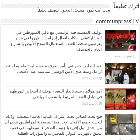
اترك تعليقاً
يجب أنت تكون
مسجل الدخول
لتضيف تعليقاً.
communpressTV
توقيف المشتبه فيه الرئيسي مع باقي المتورطين في
المشاركةفي ارتكاب افعال إجرامية..، ظهروا في فديو
يعرضون شخصا للعنف باستعمال السلاح الأبيض بالشارع
العام بالجديدة..
‏أسبوعين مضت
عبد اللطيف حموشي يأمر بصرف منحة مالية تضامنية لفائدة
أرامل ومتقاعدي الأمن الوطني بمناسبة عيد الأضحى
22 مايو 2026
أمن مولاي رشيد بالدار البيضاء يوقف 3 أشخاص لتورطهم
في تبادل العنف المرتبط بالشغب الرياضي.
10 مايو 2026
فتح بحث قضائي تحت إشراف النيابة العامة المختصة، وذلك
لتحديد جميع الأفعال الإجرامية المنسوبة لمواطنتين تنحدران
من إحدى دول إفريقيا جنوب الصحراء لتورطهما في قضية
تتعلق بالتهريب الدولي للمخدرات والمؤثرات العقلية