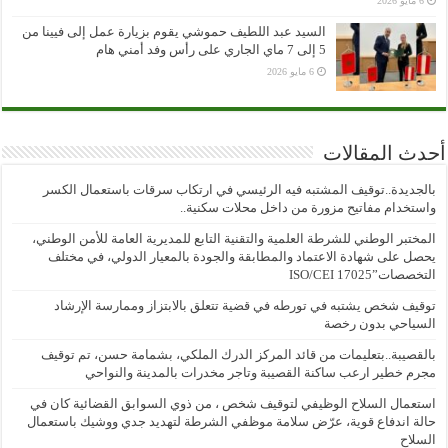
6 مايو 2026
السيد عبد اللطيف حموشي يقوم بزيارة عمل إلى فيينا من
5 إلى 7 ماي الجاري على رأس وفد أمني هام
6 مايو 2026
أحدث المقالات
بالجديدة..توقيف المشتبه فيه الرئيسي في ارتكاب سرقات باستعمال الكسر
واستخدام مفاتيح مزورة من داخل محلات سكنية..
المختبر الوطني للشرطة العلمية والتقنية التابع للمديرية العامة للأمن الوطني،
يحصل على شهادة الاعتماد والمطابقة والجودة بالمعيار الدولي، في مختلف
التخصصات”ISO/CEI 17025
توقيف شخص يشتبه في تورطه في قضية تتعلق بالابتزاز وممارسة الإرشاد
السياحي بدون رخصة
بالقصيبة..بتعليمات من قائد المركز الدرك الملكي، بشمامة حسن، تم توقيف
مجرم خطير ارعب ساكنة القصيبة وتاجر مخدرات بالمدينة والنواحي
استعمال السلاح الوظيفي لتوقيف شخص ، من ذوي السوابق القضائية كان في
حالة اندفاع قوية، عرّض سلامة موظفي الشرطة لتهديد جدي ووشيك باستعمال
السلاح