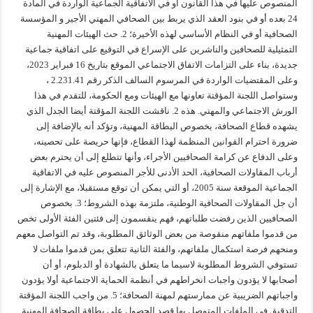
المنصوص عليها في هذا القانون أو في الاتفاقية الجماعية الواردة في المادة
24 بعده أو في بنود العقد الذي يربط بين الصحافي المهني الأجير و المؤسسة
الصحافية أو في النظام الأساسي لهذه الأخيرة؛ 2. حث الهيئات المهنية
التمثيلية للصحافين والناشرين على الإسراع في التوقيع على اتفاقية جماعية
جديدة، بناء على التزامات الاتفاق الاجتماعي الموقع بتاريخ 16 فبراير 2023،
وعلى المقتضيات الواردة في المرسوم السالف الذكر رقم 2.231.41 ،
وستواصل اللجنة المؤقتة تعاونها مع الهيئات ومع الحكومة، للتقدم في هذا
الورش الاجتماعي والمهني. هذه 2. ناقشت اللجنة المؤقتة أيضا الجدل الذي
يشهده قطاع الصحافة، بخصوص البطاقة المهنية، وتؤكد أنه بالإضافة إلى
ضرورة احترام القوانين المنظمة لهذا القطاع، فإنها حريصة على تحصينه،
وعلى الدفاع عن كرامة الصحافيين الأجراء، وأنها تتطلع إلى أن يحترم بعض
أرباب المقاولات الصحافية، الحد الأدنى للأجر المنصوص عليه في الاتفاقية
الجماعية الموقعة سنة 2005، أو التي يمكن أن توقع مستقبلا، مع الإشارة إلى
أن جل المقاولات الصحافية الوطنية، ملتزمة بهذه الشروط؛ 3. بخصوص
الصحافيين الذين رفضت طلباتهم، فهم ينقسمون إلى فئتين الفئة الأولى تخص
من قدموا ملفاتهم منقوصة من بعض الوثائق المطلوبة، وقد تم التواصل معهم
ومنحهم فرصة استكمال ملفاتهم، والفئة الثانية تتعلق بمن قدموا ملفات لا
تستوفي الشروط المطلوبة لاسيما ما يتعلق بالشهادة أو الدبلوم، أو أن
أصحابها لا يؤدون واجبات انخراطهم في أنظمة الحماية الاجتماعية أولا يؤدون
واجباتهم الضريبية عن ممارستهم لمهنة الصحافة؛ 5. من واجب اللجنة المؤقتة
التدقيق في الملفات المتوصل بها قصد الحصول على بطاقة الصحافة المهنية