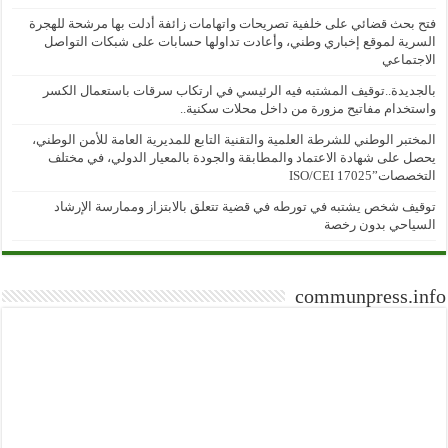
فتح بحث قضائي على خلفية تصريحات واتهامات زائفة أدلت بها مرشحة للهجرة
السرية لموقع إخباري وطني، وأعادت تداولها حسابات على شبكات التواصل
الاجتماعي
بالجديدة..توقيف المشتبه فيه الرئيسي في ارتكاب سرقات باستعمال الكسر
واستخدام مفاتيح مزورة من داخل محلات سكنية..
المختبر الوطني للشرطة العلمية والتقنية التابع للمديرية العامة للأمن الوطني،
يحصل على شهادة الاعتماد والمطابقة والجودة بالمعيار الدولي، في مختلف
التخصصات”ISO/CEI 17025
توقيف شخص يشتبه في تورطه في قضية تتعلق بالابتزاز وممارسة الإرشاد
السياحي بدون رخصة
communpress.info