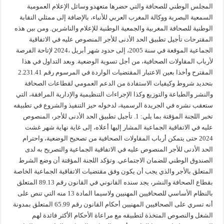
المجلس الوطني للصحافة والتي حضرها متعهدو وسائل الإعلام العمومية
السمعية البصرية ووكالة المغرب العربي للأنباء، بالإضافة إلى ممثلي النقابة
الوطنية للصحافة المغربية والجمعية الوطنية للإعلام والناشرين. ومن بين هذه
المقترحات تأجيل تطبيق الحد الأدنى للأجر المنصوص عليه في الاتفاقية
الجماعية الموقعة في سنة 2005، إلى حدود شهر أبريل ،2024 لإتاحة الفرصة
لأرباب المقاولات الصحافية، من أجل تسوية الوضعية. وبعد التداول في هذا
المقترح وأخذا بعين الاعتبار المقتضيات الواردة في المرسوم رقم 2.231.41
بتحديد شروط وكيفيات الاستفادة من الدعم العمومي لقطاعات الصحافة
والنشر والطباعة والتوزيع وكذا الإجراءات التنظيمية والإدارية المرافقة، التي
ستعقب نشره في الجريدة الرسمية، لدخوله حيز التنفيذ والشروع في تطبيقه
تخبر اللجنة المؤقتة بما يلي: 1. تأجيل تطبيق الحد الأدنى للأجر، المنصوص
عليه في الاتفاقية الجماعية المشار إليها أعلاه، إلى غاية نهاية شهر غشت
2024 حتى يتمكن أرباب المقاولات الصحافية من تصحيح الوضعية، واحترام
الحد الأدنى للأجر المنصوص عليه في الاتفاقية الجماعية والتصريح به لدى
الصندوق الوطني للضمان الاجتماعي. وتؤكد اللجنة المؤقتة أن وضع الشرط
المتعلق بالأجر والذي يجب أن يكون وفق مقتضيات الاتفاقية الجماعية الخاصة
بقطاع الصحافة والنشر، يجد سنده القانوني في القانون رقم 89.13 المتعلق
بالنظام الأساسي للصحافيين المهنيين ولاسيما المادة 13 منه التي تنص على
أنه تسري على الصحافيين المهنيين أحكام القانون رقم 65.99 المتعلق بمدونة
الشغل والنصوص المتخذة لتطبيقه مع مراعاة الأحكام الأكثر فائدة لهم