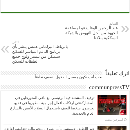
السابق
عبد الرحمن الوفا يدعو لمضاعفة
الجهود من أجل النهوض بالشبكة
السككية ببلادنا
التالي
بالرباط: البرلماني همس يبشر بأن
برنامج الدعم المباشر للسكن
سيمكن من تيسير ولوج جميع
الطبقات للسكن
اترك تعليقاً
يجب أنت تكون
مسجل الدخول
لتضيف تعليقاً.
communpressTV
توقيف المشتبه فيه الرئيسي مع باقي المتورطين في
المشاركةفي ارتكاب افعال إجرامية..، ظهروا في فديو
يعرضون شخصا للعنف باستعمال السلاح الأبيض بالشارع
العام بالجديدة..
‏أسبوعين مضت
عبد اللطيف حموشي يأمر بصرف منحة مالية تضامنية لفائدة