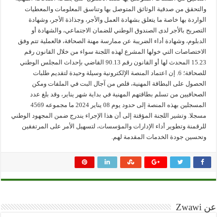
والتحقق من صدقية الوثائق المتوصل بها وتناسق المعلومات والمعطيات
الواردة بها خاصة ما يتعلق بشهادة العمل والأجر، وجذاذة الأجر، وشهادة
التصريح بالأجر لدى الصندوق الوطني للضمان الاجتماعي، والشهادة أو
الدبلوم، وشهادة أداء الضريبة عن ممارسة مهنة الصحافة، فالعملية تتم وفق
الاختصاصات التي خولها المشرع لهذه اللجنة سواء من خلال القانون رقم
15.23 المحدث لها أو القانون رقم 90.13 القاضي بإحداث المجلس الوطني
للصحافة؛ 6. إن اعتماد المنصة الإلكترونية وسيلة وحيدة لتقديم طلبات
الحصول على البطاقة المهنية، قلص من آجال البت في الملفات ومكن
الصحافيين من تسلم بطاقتهم المهنية في بداية شهر يناير، وقد بلغ عدد
المسجلين بهذه المنصة إلى حدود يوم 08 يناير 2024 ما مجموعه 4569
مسجلا. وتشير اللجنة المؤقتة إلى أن هذا الإجراء يندرج ضمن المجهود الوطني
للرقمنة وتطوير أداء الإدارات والمؤسسات، لتسهيل الأمر على المرتفقين
وتحسين جودة الخدمات المقدمة لهم.
عن Zwawi