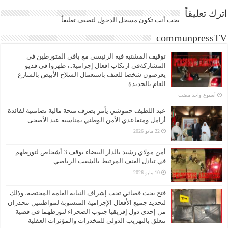
اترك تعليقاً
يجب أنت تكون
مسجل الدخول
لتضيف تعليقاً.
communpressTV
توقيف المشتبه فيه الرئيسي مع باقي المتورطين في
المشاركةفي ارتكاب افعال إجرامية..، ظهروا في فديو
يعرضون شخصا للعنف باستعمال السلاح الأبيض بالشارع
العام بالجديدة..
‏أسبوع واحد مضت
عبد اللطيف حموشي يأمر بصرف منحة مالية تضامنية لفائدة
أرامل ومتقاعدي الأمن الوطني بمناسبة عيد الأضحى
22 مايو 2026
أمن مولاي رشيد بالدار البيضاء يوقف 3 أشخاص لتورطهم
في تبادل العنف المرتبط بالشغب الرياضي.
10 مايو 2026
فتح بحث قضائي تحت إشراف النيابة العامة المختصة، وذلك
لتحديد جميع الأفعال الإجرامية المنسوبة لمواطنتين تنحدران
من إحدى دول إفريقيا جنوب الصحراء لتورطهما في قضية
تتعلق بالتهريب الدولي للمخدرات والمؤثرات العقلية