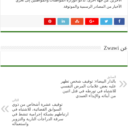
الاخرين. من جهة أخرى، تدعو الوزارة المواطنات والمواطنين إلى تحري
الأخبار من المصادر الرسمية والموثوقة.
عن Zwawi
السابق
بالدار البيضاء: توقيف شخص تظهر
عليه بعض علامات المرض النفسي
للاشتباه في تورطه في قتل اثنين
من أبنائه والإيذاء العمدي
التالي
توقيف عشرة أشخاص من ذوي
السوابق القضائية، للاشتباه في
ارتباطهم بشبكة إجرامية تنشط في
سرقة الدراجات النارية والتزوير
واستعماله