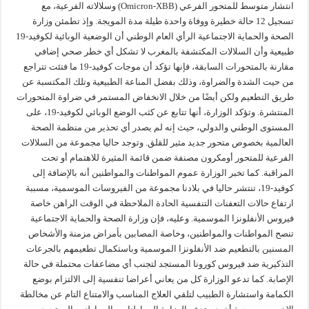
انتشار متوسط للمتحور الفرعي (Omicron-XBB) وسلالاته الفرعية، مع
تسجيل 12 حالة خطيرة ووفاة واحدة طيلة مدة المويجة. وإذ تطمئن وزارة
الصحة والحماية الاجتماعية الرأي العام الوطني أن الوضعية الوبائية لكوفيد-19
طبيعية وأن السلالات المكتشفة بالمغرب لا تشكل أي خطر صحي إضافي
مقارنة بالمتحورات السابقة، فإنها تؤكد أن موجات كوفيد-19 ما فتئت تتراجع
من حيت الشدة والضراوة، وذلك بفضل المناعة الطبيعية وتلك المكتسبة عن
طريق التطعيم ولكن أيضًا من خلال الانخفاض المستمر في ضراوة المتحورات
المنتشرة. وتؤكد الوزارة، أنها تتابع عن كثب الوضع الوبائي لكوفيد-19، على
المستوى الوطني والدولي، حيث إنه لم يصدر أي تحذير من منظمة الصحة
العالمية بخصوص متحور جديد مثير للقلق. وتوجد حاليا مجموعة من السلالات
الفرعية للمتحور أومكرون مصنفة ضمن قائمة المثيرة للاهتمام أو تحت
المراقبة. كما تخبر الوزارة عموم المواطنات والمواطنين أنه بالإضافة إلى
كوفيد-19، تنتشر حاليا في بلادنا مجموعة من الفيروسات الموسمية، مسببة
ارتفاع حالات التعفنات التنفسية الحادة الملاحظة في الوقت الراهن خاصة
فيروس الأنفلونزا الموسمية. وعليه، فإن وزارة الصحة والحماية الاجتماعية
تنصح المواطنات والمواطنين، وخاصة المصابين بأمراض مزمنة والأشخاص
المسنين بالتطعيم ضد الأنفلونزا الموسمية وباستكمال تطعيمهم بالجرعات
التذكيرية ضد فيروس كورونا المستجد لتجنب أي مضاعفات محتملة في حالة
الإصابة. كما تدعو الوزارة كل من يعاني أعراضا تنفسية إلى الالتزام بوضع
الكمامة واستشارة الطبيب لتلقي العلاج المناسب والامتناع التام عن مخالطة