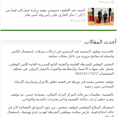
6 مايو 2026
السيد عبد اللطيف حموشي يقوم بزيارة عمل إلى فيينا من
5 إلى 7 ماي الجاري على رأس وفد أمني هام
6 مايو 2026
أحدث المقالات
بالجديدة..توقيف المشتبه فيه الرئيسي في ارتكاب سرقات باستعمال الكسر
واستخدام مفاتيح مزورة من داخل محلات سكنية..
المختبر الوطني للشرطة العلمية والتقنية التابع للمديرية العامة للأمن الوطني،
يحصل على شهادة الاعتماد والمطابقة والجودة بالمعيار الدولي، في مختلف
التخصصات”ISO/CEI 17025
توقيف شخص يشتبه في تورطه في قضية تتعلق بالابتزاز وممارسة الإرشاد
السياحي بدون رخصة
بالقصيبة..بتعليمات من قائد المركز الدرك الملكي، بشمامة حسن، تم توقيف
مجرم خطير ارعب ساكنة القصيبة وتاجر مخدرات بالمدينة والنواحي
استعمال السلاح الوظيفي لتوقيف شخص ، من ذوي السوابق القضائية كان في
حالة اندفاع قوية، عرّض سلامة موظفي الشرطة لتهديد جدي ووشيك باستعمال
السلاح