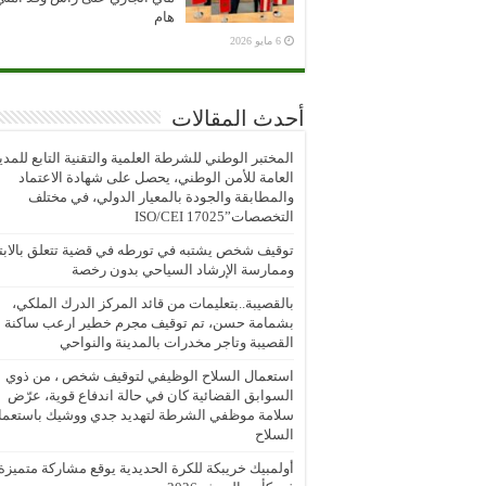
هام
6 مايو 2026
أحدث المقالات
المختبر الوطني للشرطة العلمية والتقنية التابع للمدي
العامة للأمن الوطني، يحصل على شهادة الاعتماد
والمطابقة والجودة بالمعيار الدولي، في مختلف
التخصصات”ISO/CEI 17025
توقيف شخص يشتبه في تورطه في قضية تتعلق بالابتز
وممارسة الإرشاد السياحي بدون رخصة
بالقصيبة..بتعليمات من قائد المركز الدرك الملكي،
بشمامة حسن، تم توقيف مجرم خطير ارعب ساكنة
القصيبة وتاجر مخدرات بالمدينة والنواحي
استعمال السلاح الوظيفي لتوقيف شخص ، من ذوي
السوابق القضائية كان في حالة اندفاع قوية، عرّض
سلامة موظفي الشرطة لتهديد جدي ووشيك باستعما
السلاح
أولمبيك خريبكة للكرة الحديدية يوقع مشاركة متميزة