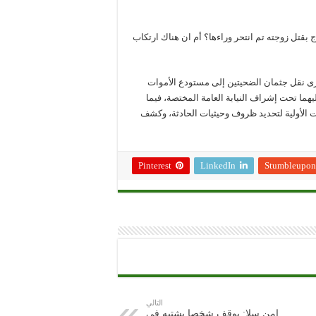
 بقتل زوجته تم انتحر وراءها؟ أم ان هناك ارتكاب
ى نقل جثمان الضحيتين إلى مستودع الأموات
ما تحت إشراف النيابة العامة المختصة، فيما
ات الأولية لتحديد ظروف وحيثيات الحادثة، وكشف
Pinterest
LinkedIn
Stumbleupon
التالي
امن سلا: يوقف شخصا يشتبه في