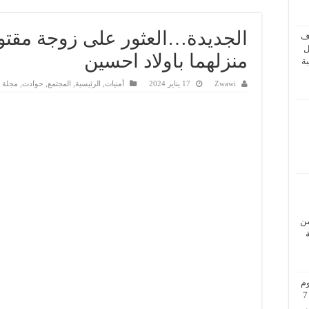
الجديدة…العثور على زوجة مقتو
ف
ل
منزلهما باولاد احسين
ة
Zwawi
17 يناير 2024
أمنيات
,
الرئيسية
,
المجتمع
,
حوادث
,
مجلة ا
من
م
بزيارة عمل إلى فيينا من 5 إلى 7