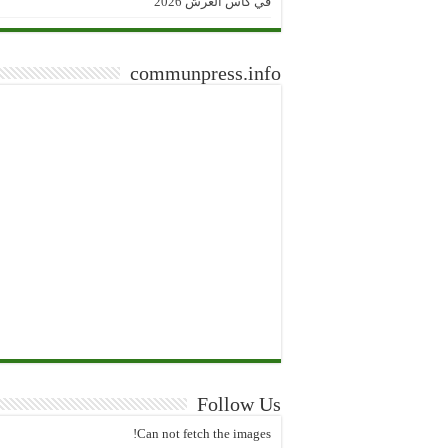
في كأس العرش 2026
communpress.info
Follow Us
Can not fetch the images!