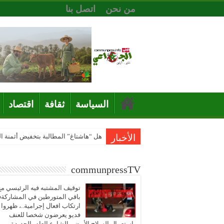
من نحن
اتصل بنا
السياسة
ثقافة
اقتصاد
الأخبار
هل “هاشتاغ” المطالبة بتخفيض أثمنة 
communpressTV
توقيف المشتبه فيه الرئيسي مع
باقي المتورطين في المشاركة
ارتكاب افعال إجرامية..، ظهروا
فديو يعرضون شخصا للعنف
باستعمال السلاح الأبيض بالشارع العام بالجديدة..