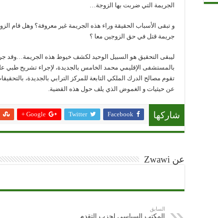
الجريمة التي ضربت بها الزوجة…
و تبقى الأسباب الحقيقة وراء هذه الجريمة غير معروفة؟ وهل قام الزوج
جريمة قتل في حق الزوجين معا ؟
ليبقى التحقيق هو السبيل الوحيد لكشف خيوط هذه الجريمة…وقد جر
بالمستشفى الإقليمي محمد الخامس بالجديدة، لإجراء تشريح طبي عليه
تقوم مصالح الدرك الملكي التابعة للمركز الترابي بالجديدة، بالتحقيق
عن حيثيات و الغموض الذي يلف حول هذه القضية.
Google +
Twitter
Facebook
شاركها
عن Zwawi
السابق
المكتب السياسي لحزب التقدم