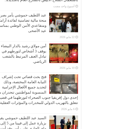
‏أسبوع واحد مضت
عبد اللطيف حموشي يأمر بصر
منحة مالية تضامنية لفائدة أرام
ومتقاعدي الأمن الوطني بمناسب
عيد الأضحى
22 مايو 2026
أمن مولاي رشيد بالدار البيضاء
يوقف 3 أشخاص لتورطهم في
تبادل العنف المرتبط بالشغب
الرياضي.
10 مايو 2026
فتح بحث قضائي تحت إشراف
النيابة العامة المختصة، وذلك
لتحديد جميع الأفعال الإجرامية
المنسوبة لمواطنتين تنحدران 
إحدى دول إفريقيا جنوب الصحراء لتورطهما في قضية
تتعلق بالتهريب الدولي للمخدرات والمؤثرات العقلية
6 مايو 2026
السيد عبد اللطيف حموشي يقو
ماي الجاري على رأس وفد أمني