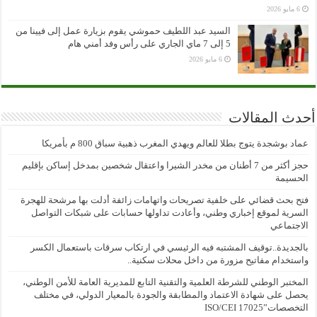
6 مايو 2026
السيد عبد اللطيف حموشي يقوم بزيارة عمل إلى فيينا من
5 إلى 7 ماي الجاري على رأس وفد أمني هام
6 مايو 2026
أحدث المقالات
عماد بوشجدة يتوج بطلا للعالم ويهدي المغرب ذهبية سباق 800 م بأمريكا
حجز أكثر من 7 أطنان من مخدر الشيرا واعتقال شخصين بمدخل إساكن بإقليم
الحسيمة
فتح بحث قضائي على خلفية تصريحات واتهامات زائفة أدلت بها مرشحة للهجرة
السرية لموقع إخباري وطني، وأعادت تداولها حسابات على شبكات التواصل
الاجتماعي
بالجديدة..توقيف المشتبه فيه الرئيسي في ارتكاب سرقات باستعمال الكسر
واستخدام مفاتيح مزورة من داخل محلات سكنية..
المختبر الوطني للشرطة العلمية والتقنية التابع للمديرية العامة للأمن الوطني،
يحصل على شهادة الاعتماد والمطابقة والجودة بالمعيار الدولي، في مختلف
التخصصات”ISO/CEI 17025