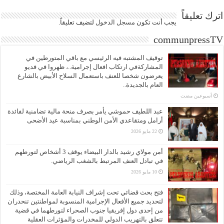
اترك تعليقاً
يجب أنت تكون
مسجل الدخول
لتضيف تعليقاً.
communpressTV
توقيف المشتبه فيه الرئيسي مع باقي المتورطين في
المشاركةفي ارتكاب افعال إجرامية..، ظهروا في فديو
يعرضون شخصا للعنف باستعمال السلاح الأبيض بالشارع
العام بالجديدة..
‏أسبوعين مضت
عبد اللطيف حموشي يأمر بصرف منحة مالية تضامنية لفائدة
أرامل ومتقاعدي الأمن الوطني بمناسبة عيد الأضحى
22 مايو 2026
أمن مولاي رشيد بالدار البيضاء يوقف 3 أشخاص لتورطهم
في تبادل العنف المرتبط بالشغب الرياضي.
10 مايو 2026
فتح بحث قضائي تحت إشراف النيابة العامة المختصة، وذلك
لتحديد جميع الأفعال الإجرامية المنسوبة لمواطنتين تنحدران
من إحدى دول إفريقيا جنوب الصحراء لتورطهما في قضية
تتعلق بالتهريب الدولي للمخدرات والمؤثرات العقلية