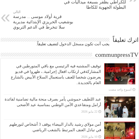
للكراطي يظفر بسبعة ميداليات في
البطولة الجهوية للكاطا
التالي
قرية أولاد موسى .. مدرسة
بوشعيب الحريزي الإبتدائية مديرية
سلا تنخرط في الدعم التربوي
اترك تعليقاً
يجب أنت تكون
مسجل الدخول
لتضيف تعليقاً.
communpressTV
توقيف المشتبه فيه الرئيسي مع باقي المتورطين في
المشاركةفي ارتكاب افعال إجرامية..، ظهروا في فديو
يعرضون شخصا للعنف باستعمال السلاح الأبيض بالشارع
العام بالجديدة..
‏أسبوع واحد مضت
عبد اللطيف حموشي يأمر بصرف منحة مالية تضامنية لفائدة
أرامل ومتقاعدي الأمن الوطني بمناسبة عيد الأضحى
22 مايو 2026
أمن مولاي رشيد بالدار البيضاء يوقف 3 أشخاص لتورطهم
في تبادل العنف المرتبط بالشغب الرياضي.
10 مايو 2026