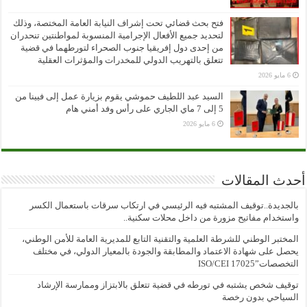
فتح بحث قضائي تحت إشراف النيابة العامة المختصة، وذلك
لتحديد جميع الأفعال الإجرامية المنسوبة لمواطنتين تنحدران
من إحدى دول إفريقيا جنوب الصحراء لتورطهما في قضية
تتعلق بالتهريب الدولي للمخدرات والمؤثرات العقلية
6 مايو 2026
السيد عبد اللطيف حموشي يقوم بزيارة عمل إلى فيينا من
5 إلى 7 ماي الجاري على رأس وفد أمني هام
6 مايو 2026
أحدث المقالات
بالجديدة..توقيف المشتبه فيه الرئيسي في ارتكاب سرقات باستعمال الكسر
واستخدام مفاتيح مزورة من داخل محلات سكنية..
المختبر الوطني للشرطة العلمية والتقنية التابع للمديرية العامة للأمن الوطني،
يحصل على شهادة الاعتماد والمطابقة والجودة بالمعيار الدولي، في مختلف
التخصصات”ISO/CEI 17025
توقيف شخص يشتبه في تورطه في قضية تتعلق بالابتزاز وممارسة الإرشاد
السياحي بدون رخصة