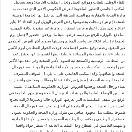
اللقاء الوطني للفئات ومواقع العمل ولجان الملفات الخاصة؛ وبعد تسجيل
المكتب الجامعي للتطور الملحوظ للعرض الحكومي الأخير الذي تقدمت به
وزارة الصحة بالمقارنة مع الصيغ السابقة التي لم تقبل بها الجامعة الوطنية
للصحة (إ م ش) وسجلت بخصوصها رفض العرض الهزيل ليوم الثلاثاء 16 يناير
2024 والذي يمكن اعتباره عرضا استفزازيا وإهانة غير مقبولة لكافة المهنيين
مما دفع بالوزارة للرفع من قيمة عرضها شيئا ما، ورفض الحضور لاجتماع يوم
الجمعة 19 يناير 2024 غير واضح المعالم وتشبثها بتجويد أكثر للعرض الحكومي
غير المقنع، وعدم توقيع محضر اجتماعات جولات الحوار القطاعي ليوم الاثنين
22 يناير 2024 (الصباحية والمسائية والليلية) نظرا لقصورها عن تحقيق عدد
من المطالب الرئيسية والاستعجالية لعموم الأطر الصحية وفي مقدمتها الأكثر
تضررا وتحصين المكتسبات وتحسين الأوضاع المادية والمهنية لنساء ورجال
الصحة وإنصافهم؛يؤكد المكتب الجامعي على ما يلي:1- الموقف المشرف
للجامعة الوطنية للصحة (إ م ش) من كافة قضايا ومطالب ومخاوف وانتظارات
نساء ورجال الصحة ورفضها للعروض الوزارية /الحكومية السابقة.2- تشبثه
بتحسين الأوضاع المادية والمهنية لنساء ورجال الصحة ويعتز بدور الجامعة في
الرفع من سقف المكتسبات التي تعرضها الوزارة حاليا ويعتبرها لازالت تحتاج
للمزيد من التجويد.3- يعتبر التوقيع على اتفاق منصف لنساء ورجال الصحة
طموحا يتطلب بدل مجهود إضافي من طرف وزارة الصحة والحكومة لصون
الاستقرار الوظيفي ومكتساب الوظيفية العمومية وتحسين الأوضاع المادية
والمهنية للعاملين في القطاع وحل الملفات العالقة.4- ينتظر جوابا واقعيا
وعاجلا على النقاط الخلافية ويعتبرها جزءا من مكونات الحد الأدنى من