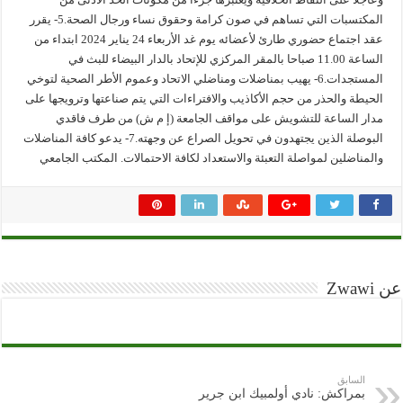
المكتسبات التي تساهم في صون كرامة وحقوق نساء ورجال الصحة.5- يقرر
عقد اجتماع حضوري طارئ لأعضائه يوم غد الأربعاء 24 يناير 2024 ابتداء من
الساعة 11.00 صباحا بالمقر المركزي للإتحاد بالدار البيضاء للبث في
المستجدات.6- يهيب بمناضلات ومناضلي الاتحاد وعموم الأطر الصحية لتوخي
الحيطة والحذر من حجم الأكاذيب والافتراءات التي يتم صناعتها وترويجها على
مدار الساعة للتشويش على مواقف الجامعة (إ م ش) من طرف فاقدي
البوصلة الذين يجتهدون في تحويل الصراع عن وجهته.7- يدعو كافة المناضلات
والمناضلين لمواصلة التعبئة والاستعداد لكافة الاحتمالات. المكتب الجامعي
عن Zwawi
السابق
بمراكش: نادي أولمبيك ابن جرير