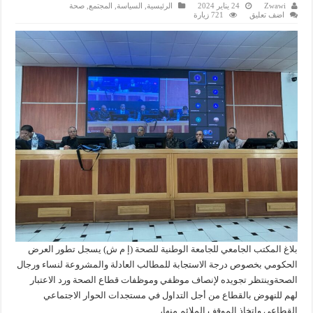
Zwawi
24 يناير 2024
الرئيسية
,
السياسة
,
المجتمع
,
صحة
اضف تعليق
721 زيارة
بلاغ المكتب الجامعي للجامعة الوطنية للصحة (إ م ش) يسجل تطور العرض
الحكومي بخصوص درجة الاستجابة للمطالب العادلة والمشروعة لنساء ورجال
الصحةوينتظر تجويده لإنصاف موظفي وموظفات قطاع الصحة ورد الاعتبار
لهم للنهوض بالقطاع من أجل التداول في مستجدات الحوار الاجتماعي
القطاعي واتخاذ الموقف الملائم منها،