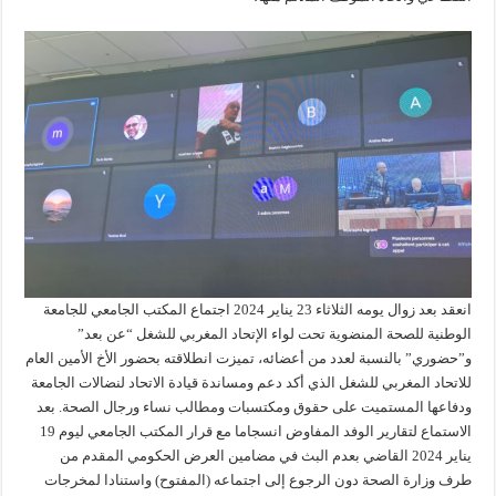
انعقد بعد زوال يومه الثلاثاء 23 يناير 2024 اجتماع المكتب الجامعي للجامعة
الوطنية للصحة المنضوية تحت لواء الإتحاد المغربي للشغل “عن بعد”
و”حضوري” بالنسبة لعدد من أعضائه، تميزت انطلاقته بحضور الأخ الأمين العام
للاتحاد المغربي للشغل الذي أكد دعم ومساندة قيادة الاتحاد لنضالات الجامعة
ودفاعها المستميت على حقوق ومكتسبات ومطالب نساء ورجال الصحة. بعد
الاستماع لتقارير الوفد المفاوض انسجاما مع قرار المكتب الجامعي ليوم 19
يناير 2024 القاضي بعدم البث في مضامين العرض الحكومي المقدم من
طرف وزارة الصحة دون الرجوع إلى اجتماعه (المفتوح) واستنادا لمخرجات