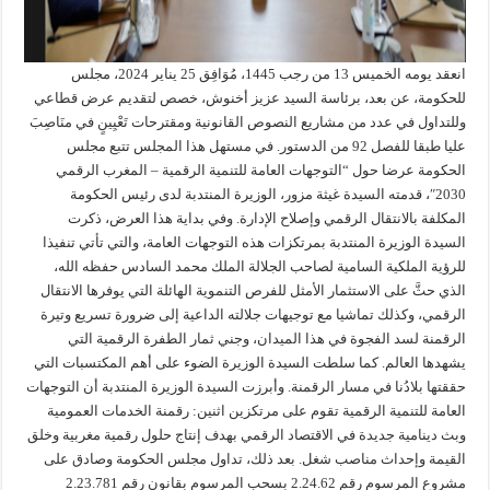
انعقد يومه الخميس 13 من رجب 1445، مُوَافِق 25 يناير 2024، مجلس
للحكومة، عن بعد، برئاسة السيد عزيز أخنوش، خصص لتقديم عرض قطاعي
وللتداول في عدد من مشاريع النصوص القانونية ومقترحات تَعْيِينٍ في منَاصِبَ
عليا طبقا للفصل 92 من الدستور. في مستهل هذا المجلس تتبع مجلس
الحكومة عرضا حول “التوجهات العامة للتنمية الرقمية – المغرب الرقمي
2030″، قدمته السيدة غيثة مزور، الوزيرة المنتدبة لدى رئيس الحكومة
المكلفة بالانتقال الرقمي وإصلاح الإدارة. وفي بداية هذا العرض، ذكرت
السيدة الوزيرة المنتدبة بمرتكزات هذه التوجهات العامة، والتي تأتي تنفيذا
للرؤية الملكية السامية لصاحب الجلالة الملك محمد السادس حفظه الله،
الذي حثَّ على الاستثمار الأمثل للفرص التنموية الهائلة التي يوفرها الانتقال
الرقمي، وكذلك تماشيا مع توجيهات جلالته الداعية إلى ضرورة تسريع وتيرة
الرقمنة لسد الفجوة في هذا الميدان، وجني ثمار الطفرة الرقمية التي
يشهدها العالم. كما سلطت السيدة الوزيرة الضوء على أهم المكتسبات التي
حققتها بلادُنا في مسار الرقمنة. وأبرزت السيدة الوزيرة المنتدبة أن التوجهات
العامة للتنمية الرقمية تقوم على مرتكزين اثنين: رقمنة الخدمات العمومية
وبث دينامية جديدة في الاقتصاد الرقمي بهدف إنتاج حلول رقمية مغربية وخلق
القيمة وإحداث مناصب شغل. بعد ذلك، تداول مجلس الحكومة وصادق على
مشروع المرسوم رقم 2.24.62 بسحب المرسوم بقانون رقم 2.23.781