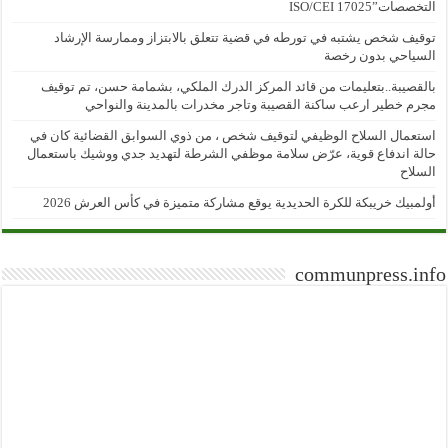
التخصصات”ISO/CEI 17025
توقيف شخص يشتبه في تورطه في قضية تتعلق بالابتزاز وممارسة الإرشاد
السياحي بدون رخصة
بالقصيبة..بتعليمات من قائد المركز الدرك الملكي، بشمامة حسن، تم توقيف
مجرم خطير ارعب ساكنة القصيبة وتاجر مخدرات بالمدينة والنواحي
استعمال السلاح الوظيفي لتوقيف شخص ، من ذوي السوابق القضائية كان في
حالة اندفاع قوية، عرّض سلامة موظفي الشرطة لتهديد جدي ووشيك باستعمال
السلاح
أولمبيك خريبكة للكرة الحديدية يوقع مشاركة متميزة في كأس العرش 2026
communpress.info