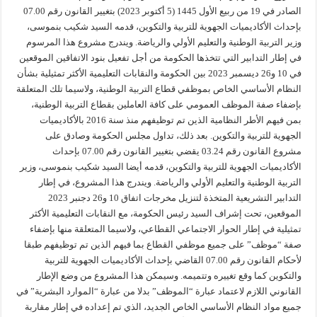
الصادر في 19 من ربيع الأول 1445 (5 أكتوبر 2023) بتغيير القانون رقم 07.00
بإحداث الأكاديميات الجهوية للتربية والتكوين، قدمه السيد شكيب بنموسى،
وزير التربية الوطنية والتعليم الأولي والرياضة. ويندرج مشروع هذا المرسوم
في إطار التدابير التي تتخذها الحكومة من أجل تفعيل بنود الاتفاقين الموقعين
في 10 و26 ديسمبر 2023 بين الحكومة والنقابات التعليمية الأكثر تمثيلية بشأن
النظام الأساسي الخاص بموظفي قطاع التربية الوطنية، ولاسيما تلك المتعلقة
بإضفاء صفة الموظف العمومي على كافة العاملين بقطاع التربية الوطنية،
بمن فيهم الأطر النظامية الذين تم توظيفهم منذ سنة 2016 بالأكاديميات
الجهوية للتربية والتكوين. بعد ذلك، تداول مجلس الحكومة وصادق على
مشروع القانون رقم 03.24 يقضي بتغيير القانون رقم 07.00 بإحداث
الأكاديميات الجهوية للتربية والتكوين، قدمه أيضا السيد شكيب بنموسى، وزير
التربية الوطنية والتعليم الأولي والرياضة. ويندرج هذا المشروع، في إطار
التدابير التشريعية المتخذة لتنزيل مخرجات اتفاق 10 و26 دجنبر 2023
الموقعين، تحت إشراف السيد رئيس الحكومة، مع النقابات التعليمية الأكثر
تمثيلية في إطار الحوار الاجتماعي القطاعي، ولاسيما المتعلقة منها بإضفاء
صفة “موظف” على جميع موظفي القطاع بما فيهم الذين تم توظيفهم طبقا
لأحكام القانون رقم 07.00 القاضي بإحداث الأكاديميات الجهوية للتربية
والتكوين كما وقع تغييره وتتميمه. وسيمكن هذا المشروع من وضع الإطار
القانوني اللازم لاعتماد عبارة “الموظف” بدلا من عبارة “الموارد البشرية” في
جميع مواد النظام الأساسي الخاص الجديد، الذي تم إعداده في إطار مقاربة