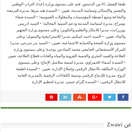
طبقا للفصل 92 من الدستور. فتم على مستوى وزارة إعداد التراب الوطني
والتعمير والإسكان وسياسة المدينة، تعيين: • السيدة هند بنزها، مديرة للبرمجة
والنجاعة وتتبع أنشطة المؤسسات والمقاولات العمومية؛ • السيدة صفاء
بومراح، مديرة لسياسة المدينة ودعم التنمية المجالية؛ • السيد ادريس
بوزرزايت، مديرا للابتكار والتعليم والتكوين؛ وعلى مستوى وزارة التجهيز
والماء، تعيين: • السيد احمد اسكيم، مديرا للاستراتيجية والتمويل؛ وعلى
مستوى وزارة الصحة والحماية الاجتماعية، تعيين: • السيد بدر سرجي، مديرا
للمركز الاستشفائي الجامعي محمد السادس بوجدة؛ وعلى مستوى وزارة
الفلاحة والصيد البحري والتنمية القروية والمياه والغابات-قطاع الفلاحة، تعيين:
• السيدة أسماء الحمزاوي، مديرة لتنمية سلاسل الإنتاج؛ وعلى مستوى
الوزارة المكلفة بالانتقال الرقمي وإصلاح الإدارة، تعيين: • السيدة لطيفة
كروج، مديرة للإدماج الرقمي وتنمية الكفاءات الرقمية بالمديرية العامة
للانتقال الرقمي؛ • السيدة إكرام حيمي، مديرة لتنظيم الإدارة.
عن Zwawi