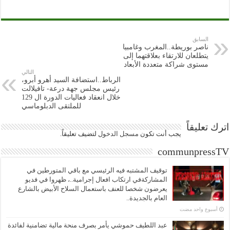
السابق
ناصر بوريطة..المغرب وغامبيا
يتطلعان للارتقاء بعلاقتهما إلى
مستوى شراكة متعددة الأبعاد
التالي
الرباط..استضافة السيد أهرو أبرو،
رئيس مجلس جهة درعة- تافيلالت
خلال انعقاد فعاليات الدورة ال 129
للملتقى الدبلوماسي
اترك تعليقاً
يجب أنت تكون
مسجل الدخول
لتضيف تعليقاً.
communpressTV
توقيف المشتبه فيه الرئيسي مع باقي المتورطين في
المشاركةفي ارتكاب افعال إجرامية..، ظهروا في فديو
يعرضون شخصا للعنف باستعمال السلاح الأبيض بالشارع
العام بالجديدة..
‏أسبوع واحد مضت
عبد اللطيف حموشي يأمر بصرف منحة مالية تضامنية لفائدة