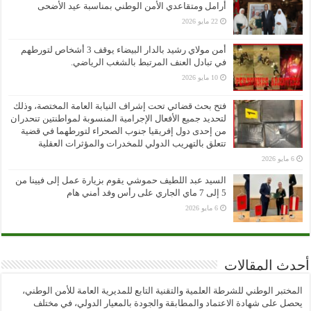
أرامل ومتقاعدي الأمن الوطني بمناسبة عيد الأضحى
22 مايو 2026
أمن مولاي رشيد بالدار البيضاء يوقف 3 أشخاص لتورطهم
في تبادل العنف المرتبط بالشغب الرياضي.
10 مايو 2026
فتح بحث قضائي تحت إشراف النيابة العامة المختصة، وذلك
لتحديد جميع الأفعال الإجرامية المنسوبة لمواطنتين تنحدران
من إحدى دول إفريقيا جنوب الصحراء لتورطهما في قضية
تتعلق بالتهريب الدولي للمخدرات والمؤثرات العقلية
6 مايو 2026
السيد عبد اللطيف حموشي يقوم بزيارة عمل إلى فيينا من
5 إلى 7 ماي الجاري على رأس وفد أمني هام
6 مايو 2026
أحدث المقالات
المختبر الوطني للشرطة العلمية والتقنية التابع للمديرية العامة للأمن الوطني،
يحصل على شهادة الاعتماد والمطابقة والجودة بالمعيار الدولي، في مختلف