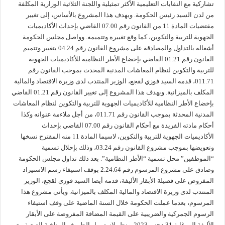
تشاركية مع النقابات التعليمية الأكثر تمثيلية واللجنة الثلاثية الوزارية المكلفة
من لدن السيد رئيس الحكومة. ويهدف هذا المشروع بالأساس، إلى تغيير
مقتضيات المادة 11 من القانون رقم 07.00 القاضي بإحداث الأكاديميات
الجهوية للتربية والتكوين، كما وقع تغييره وتتميمه. وواصل مجلس الحكومة
أشغاله بالتداول والمصادقة على مشروع القانون رقم 04.24 بتغيير وتتميم
القانون رقم 01.21 القاضي بإخضاع الأطر النظامية للأكاديميات الجهوية
للتربية والتكوين لنظام المعاشات المدنية المحدث بموجب القانون رقم
011.71، قدمه السيد فوزي لقجع، الوزير المنتدب لدى وزيرة الاقتصاد والمالية
المكلف بالميزانية. ويهدف هذا المشروع إلى تغيير القانون رقم 01.21 القاضي
بإخضاع الأطر النظامية للأكاديميات الجهوية للتربية والتكوين لنظام المعاشات
المدنية المحدثة بموجب القانون رقم 011.71، من أجل ملاءمة عنوانه وكذا
أحكام مادته الفريدة مع أحكام القانون رقم 07.00 القاضي بإحداث
الأكاديميات الجهوية للتربية والتكوين، لاسيما المادة 11 منه المقترح نسخها
وتعويضها بموجب مشروع القانون رقم 03.24، وذلك بإحلال تسمية
“الموظفين” محل تسمية “الأطر النظامية”. بعد ذلك تداول مجلس الحكومة
وصادق على مشروع المرسوم رقم 2.24.64 بوقف استيفاء رسم الاستيراد
المفروض على فصيلة الأبقار الأليفة، قدمه أيضا السيد فوزي لقجع، الوزير
المنتدب لدى وزيرة الاقتصاد والمالية المكلف بالميزانية. ويأتي مشروع هذا
المرسوم، بعدما عملت الحكومة خلال السنة الماضية على وقف استيفاء
الرسوم الجمركية والضريبية على القيمة المضافة المفروضة على الأبقار
الأليفة إلى غاية 31 دجنبر 2023. ونظر لاستمرار الظروف المناخية الصعبة مع