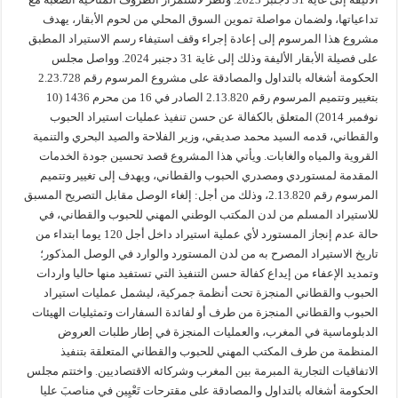
تداعياتها، ولضمان مواصلة تموين السوق المحلي من لحوم الأبقار، يهدف
مشروع هذا المرسوم إلى إعادة إجراء وقف استيفاء رسم الاستيراد المطبق
على فصيلة الأبقار الأليفة وذلك إلى غاية 31 دجنبر 2024. وواصل مجلس
الحكومة أشغاله بالتداول والمصادقة على مشروع المرسوم رقم 2.23.728
بتغيير وتتميم المرسوم رقم 2.13.820 الصادر في 16 من محرم 1436 (10
نوفمبر 2014) المتعلق بالكفالة عن حسن تنفيذ عمليات استيراد الحبوب
والقطاني، قدمه السيد محمد صديقي، وزير الفلاحة والصيد البحري والتنمية
القروية والمياه والغابات. ويأتي هذا المشروع قصد تحسين جودة الخدمات
المقدمة لمستوردي ومصدري الحبوب والقطاني، ويهدف إلى تغيير وتتميم
المرسوم رقم 2.13.820، وذلك من أجل: إلغاء الوصل مقابل التصريح المسبق
للاستيراد المسلم من لدن المكتب الوطني المهني للحبوب والقطاني، في
حالة عدم إنجاز المستورد لأي عملية استيراد داخل أجل 120 يوما ابتداء من
تاريخ الاستيراد المصرح به من لدن المستورد والوارد في الوصل المذكور؛
وتمديد الإعفاء من إيداع كفالة حسن التنفيذ التي تستفيد منها حاليا واردات
الحبوب والقطاني المنجزة تحت أنظمة جمركية، ليشمل عمليات استيراد
الحبوب والقطاني المنجزة من طرف أو لفائدة السفارات وتمثيليات الهيئات
الدبلوماسية في المغرب، والعمليات المنجزة في إطار طلبات العروض
المنظمة من طرف المكتب المهني للحبوب والقطاني المتعلقة بتنفيذ
الاتفاقيات التجارية المبرمة بين المغرب وشركائه الاقتصاديين. واختتم مجلس
الحكومة أشغاله بالتداول والمصادقة على مقترحات تَعْيِينٍ في مناصبَ عليا