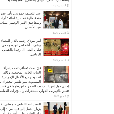
‏أسبوعين مضت
عبد اللطيف حموشي يأمر بصر
منحة مالية تضامنية لفائدة أرام
ومتقاعدي الأمن الوطني بمناسب
عيد الأضحى
22 مايو 2026
أمن مولاي رشيد بالدار البيضاء
يوقف 3 أشخاص لتورطهم في
تبادل العنف المرتبط بالشغب
الرياضي.
10 مايو 2026
فتح بحث قضائي تحت إشراف
النيابة العامة المختصة، وذلك
لتحديد جميع الأفعال الإجرامية
المنسوبة لمواطنتين تنحدران 
إحدى دول إفريقيا جنوب الصحراء لتورطهما في قضية
تتعلق بالتهريب الدولي للمخدرات والمؤثرات العقلية
6 مايو 2026
السيد عبد اللطيف حموشي يقو
ماي الجاري على رأس وفد أمني