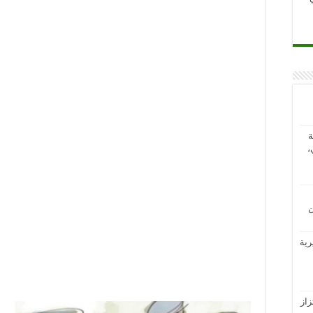
ة
،
ن
رية
از