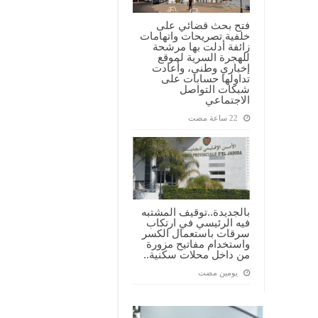
فتح بحث قضائي على
خلفية تصريحات واتهامات
زائفة أدلت بها مرشحة
للهجرة السرية لموقع
إخباري وطني، وأعادت
تداولها حسابات على
شبكات التواصل
الاجتماعي
بالجديدة..توقيف المشتبه
فيه الرئيسي في ارتكاب
سرقات باستعمال الكسر
واستخدام مفاتيح مزورة
من داخل محلات سكنية..
‏يومين مضت