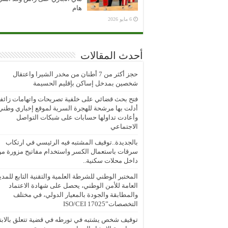
هام
6 مايو 2026
أحدث المقالات
حجز أكثر من 7 أطنان من مخدر الشيرا واعتقال
شخصين بمدخل إساكن بإقليم الحسيمة
فتح بحث قضائي على خلفية تصريحات واتهامات زائف
أدلت بها مرشحة للهجرة السرية لموقع إخباري وطني
وأعادت تداولها حسابات على شبكات التواصل
الاجتماعي
بالجديدة..توقيف المشتبه فيه الرئيسي في ارتكاب
سرقات باستعمال الكسر واستخدام مفاتيح مزورة م
داخل محلات سكنية..
المختبر الوطني للشرطة العلمية والتقنية التابع للمدي
العامة للأمن الوطني، يحصل على شهادة الاعتماد
والمطابقة والجودة بالمعيار الدولي، في مختلف
التخصصات”ISO/CEI 17025
توقيف شخص يشتبه في تورطه في قضية تتعلق بالابتز