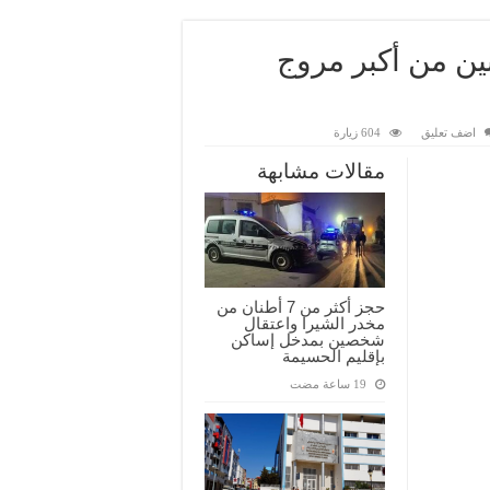
نين من أكبر مروج
اضف تعليق
604 زيارة
مقالات مشابهة
حجز أكثر من 7 أطنان من
مخدر الشيرا واعتقال
شخصين بمدخل إساكن
بإقليم الحسيمة