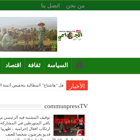
من نحن
اتصل بنا
السياسة
ثقافة
اقتصاد
الأخبار
هل “هاشتاغ” المطالبة بتخفيض أثمنة 
communpressTV
توقيف المشتبه فيه الرئيسي مع
باقي المتورطين في المشاركة
ارتكاب افعال إجرامية..، ظهروا
فديو يعرضون شخصا للعنف
باستعمال السلاح الأبيض بالشارع العام بالجديدة..