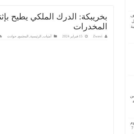
بخريبكة: الدرك الملكي يطيح بإث
ف
ل
المخدرات
ة
Zwawi
15 فبراير 2024
أمنيات
,
الرئيسية
,
المجتمع
,
حوادث
من
م
بزيارة عمل إلى فيينا من 5 إلى 7