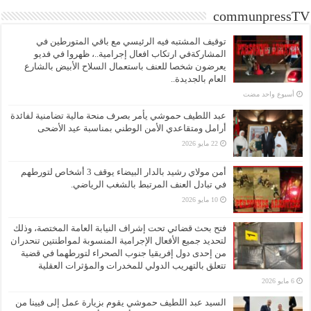
communpressTV
توقيف المشتبه فيه الرئيسي مع باقي المتورطين في
المشاركةفي ارتكاب افعال إجرامية..، ظهروا في فديو
يعرضون شخصا للعنف باستعمال السلاح الأبيض بالشارع
العام بالجديدة..
‏أسبوع واحد مضت
عبد اللطيف حموشي يأمر بصرف منحة مالية تضامنية لفائدة
أرامل ومتقاعدي الأمن الوطني بمناسبة عيد الأضحى
22 مايو 2026
أمن مولاي رشيد بالدار البيضاء يوقف 3 أشخاص لتورطهم
في تبادل العنف المرتبط بالشغب الرياضي.
10 مايو 2026
فتح بحث قضائي تحت إشراف النيابة العامة المختصة، وذلك
لتحديد جميع الأفعال الإجرامية المنسوبة لمواطنتين تنحدران
من إحدى دول إفريقيا جنوب الصحراء لتورطهما في قضية
تتعلق بالتهريب الدولي للمخدرات والمؤثرات العقلية
6 مايو 2026
السيد عبد اللطيف حموشي يقوم بزيارة عمل إلى فيينا من