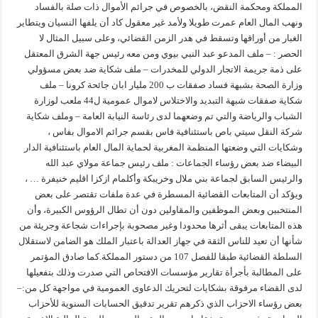
المملكة ومحكمة النقض، بالخصوص في جرائم الأموال ذات صلة بالفساد
ونهب المال العام عمرت طويلا ولأمد غير معقول كاد أن يلفها النسيان ويتطاير
الغبار من أوراقها وتسقط في هدر الزمن القضائي، وعلى سبيل المثال لا
الحصر : – ملف المدعو عبد النبي بيوي ومن معه رئيس جهة الشرق المعتقل
على ذمة جريمة الاتجار الدولي للمخدرات – ملف شكاية ضد بعض مسؤولي
وزارة الصحة بشبهة فساد صفقات ب 200 مليار ابان جائحة كرونا – ملف
شكاية صفقات شبهة التبديد والاختلاس لاموال عمومية ل44 ملعب لوزارة
الشباب والرياضة والتي تم وضعهما لدى رئاسة النيابة العامة – وملف شكاية
شركة النقل سيتي باص باستئنافية فاس بقسم جرائم الاموال بفاس ،
وشكايات التي وضعتها المنظمة المغربية لحماية المال العام باستئنافية الدار
البيضاء ضد بعض رؤساء الجماعات : ملف رئيس جماعة مولاي عبد الله
والرئيس السابق لجماعة بني ملال وخريبكة وأكلمام ازكزا اقليم خنيفرة … ،
ويؤكد أن المتابعات القضائية المسطرة في عدة ملفات تقتصر على بعض
المنتخبين وبعض الموظفين والمقاولين دون أن تطال الرؤوس الكبيرة، وأن
هذه المتابعات يبقى أثرها محدودا وغير مصحوبة بإجراءات شجاعة وجريئة من
شأنها أن تعيد للناس الثقة في جهاز العدالة باعتبار الملك هو الضامن لاستقلال
السلطة القضائية طبقا للفصل 107 من دستور المملكة.كما صادق المؤتمر
على المطالبة بأجرأة تقارير مؤسسات الافتحاص التي صدرت وذلك بتفعيلها
لدى القضاء مرفوقة بشكايات لتحريك الدعاوى العمومية في مواجهة كل من:–
بعض رؤساء الاحزاب الذي ذكرهم تقرير تدقيق الحسابات السنوية للأحزاب