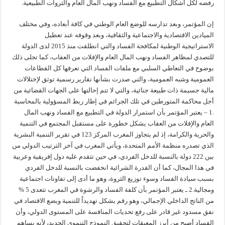
رفضه لكل أشكال التطبيع مع الفساد ونهب المال العام والثروات الطبيعية.
إن المؤتمر، وبعد تدارسه للوضع العام الوطني في كافة أبعاده، وفي مختلف
الميادين الاقتصادية والاجتماعية والثقافية، وبعد وقوفه عند تعطيل
الاستراتيجية الوطنية لمكافحة الفساد والتي انطلقت منذ 2015 لدى الدولة
للتصدي لمظاهر الفساد ونهب المال العام والإفلات من العقاب، كما تجلى ذلك
بوضوح في التعاطي السلبي مع ملفات الفساد التي تعرفها كل القطاعات
العمومية وشبه العمومية، والتي صدرت بشأنها تقارير رسمية توثق لإختلالات
مالية جسيمة ذات طبيعة جنائية، والتي لا تتم إحالتها على الجهات القضائية من
أجل محاكمة المتورطين في تلك الجرائم في إطار ربط المسؤولية بالمحاسبة
.1 – يعتبر المؤتمر بأن استمرار الدولة في التطبيع مع الفساد ونهب المال
العام والإفلات من العقاب يشكل خطورة على مستقبل المجتمع في التنمية
والحرية والكرامة، إذ لم يتجاوز المغرب المركز 123 في تقرير التنمية البشرية
الذي تصدره منظمة الأمم المتحدة، ويأتي المغرب في آخر الترتيب الدولي من
بين 222 دولة بالنسبة للدخل الفردي، في حين تتقدم عليه دول إفريقية وعربية
في هذا المجال، كما أن القدرة الشرائية انخفضت بالنسبة للدخل الفردي
بسبب سيادة الفساد وسوء توزيع الثروة، وهو ما أدى إلى تفاوتات اجتماعية
ومجالية.2 ـ يعتبر المؤتمر بأن كلفة الفساد والرشوة في المغرب تتعدى 5 %
من الناتج الداخلي الإجمالي، وهو رقم يشكل تهديداً للتنمية ويضع الاقتصاد في
نفق مسدود غير قادر على رفع تحديات المنافسة على المستوى الدولي، وأن
الفساد أصبح من أبرز المعيقات لتحقيق النموذج التنموي الجديد، لأنه يساهم