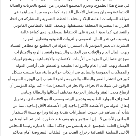
في ضياع هذا الطموح، ويحرم المجتمع المغربي من التمتع بالحريات والعدالة
الاجتماعية وضمان مستقبل الأجيال القادمة، كما يحرمه من المساهمة في
صياغة السياسات العامة للبلاد ومختلف الخطط التنموية والمشاركة في اتخاذ
القرارات المصيرية المتعلقة بمستقبلها، ويضعف الثقة بالنظامين القانوني
والقضائي، كما يعيق القدرة على الاحتفاظ بموظفين ذوي كفاءة عالية،
ويتسبب في هدر المال العمومي والثروات الطبيعية وتعطيل الموارد
البشرية.3 ـ يعتبر المؤتمر بأن استمرار الدولة في التطبيع مع مظاهر الفساد
ونهب المال العام والإفلات من العقاب والرشوة واقتصاد الريع والامتيازات
سيؤدي حتما إلى المزيد من الأزمات الاقتصادية والاجتماعية، ويشجع لوبيات
الفساد ونهب المال العام والثروات الطبيعية والسطو على أراضي الدولة
والممتلكات العمومية والتمادي في ارتكاب جرائم مالية، مما يتسبب بشكل
كبير في انتشار الفقر والبطالة والجريمة ولجوء الشباب إلى الهجرة السرية أو
الوقوع في شبكات الانحراف والاتجار في المخدرات.4 – كما يؤكد المؤتمر أن
ارتفاع معدل الفقر وانتشار الجريمة بمختلف أشكالها والبطالة وتنامي
استنزاف الموارد الطبيعية، وتدمير البيئة، وضعف النمو الاقتصادي، وتحويل
إنفاق الدولة من الأنشطة الأكثر إنتاجية إلى الأنشطة الأقل إنتاجية، مما من
شأنه أن يساهم في حدوث اضطرابات نقدية ومالية وتراجع نسبة الاستثمار
الوطني والأجنبي.5 – إن المؤتمر و هو يقف عند خطورة الجرائم المالية على
الأوضاع العامة للمجتمع، فإنه يلتمس من جلالة الملك باعتباره رئيسا للمجلس
الأعلى للسلطة القضائية بإخراج العديد من الملفات المعروضة أمام محاكم