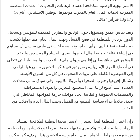
الاستراتيجية الوطنية لمكافحة الفساد الرهانات والتحديات“، عقدت المنظمة
المغربية لحماية المال العام بالمغرب مؤتمرها الوطني الاستثنائي، أيام 16
و17 و18 فبراير 2024 .
وبعد نقاش عميق ومسؤول حول الوثائق والتقارير المقدمة للمؤتمر، وتسجيل
الدور الريادي للمنظمة في فضح الفساد ونهب المال العام، مما جعلها تكسب
مصداقية حقيقية لدي الرأي العام، وقد استطاعت في ظرف قياسي أن تساهم
في إشاعة ثقافة حماية المال العام والتصدي للفساد والمفسدين.وانعقد
المؤتمر في سياق وطني إقليمي ودولي مليء بالتحديات والمخاطر التي تتجلى
في أطماع القوى الإمبريالية ومن يدور في فلكها، لتحقيق مشروعها الرامي
إلى السيطرة الكاملة على ثروات الشعوب في كل من الشرق الأوسط
وشمال إفريقيا وجنوب الصحراء وأمريكا اللاتينية، وفي سياق تنامي معدلات
الفساد، مما أصبح لزاما على المجتمع المغربي والقوى الديمقراطية
والمنظمات الحقوقية والنقابية اتخاذ مواقف حازمة لمواجهة المخاطر التي
تحدق ببلادنا جراء سياسة التطبيع مع الفساد ونهب المال العام والإفلات من
العقاب.
وإن اختيار المنظمة لهذا الشعار ” الاستراتيجية الوطنية لمكافحة الفساد
الرهانات والتحديات ” يؤكد مدى وعيها بطبيعة المرحلة وملابساتها، وما تحتاجه
من جبهة ديمقراطية لحماة المال العام واسعة لتحقيق هذا الهدف، كما يعكس