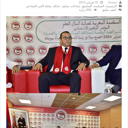
Zwawi
18 فبراير 2024
الرئيسية
,
السياسة
,
المجتمع
,
جماعات محلية
,
عدالة
,
مجلة الخبر الجماعي
اضف تعليق
886 زيارة