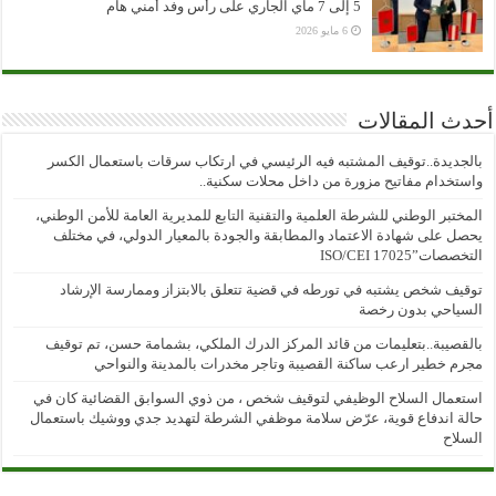
5 إلى 7 ماي الجاري على رأس وفد أمني هام
6 مايو 2026
أحدث المقالات
بالجديدة..توقيف المشتبه فيه الرئيسي في ارتكاب سرقات باستعمال الكسر
واستخدام مفاتيح مزورة من داخل محلات سكنية..
المختبر الوطني للشرطة العلمية والتقنية التابع للمديرية العامة للأمن الوطني،
يحصل على شهادة الاعتماد والمطابقة والجودة بالمعيار الدولي، في مختلف
التخصصات”ISO/CEI 17025
توقيف شخص يشتبه في تورطه في قضية تتعلق بالابتزاز وممارسة الإرشاد
السياحي بدون رخصة
بالقصيبة..بتعليمات من قائد المركز الدرك الملكي، بشمامة حسن، تم توقيف
مجرم خطير ارعب ساكنة القصيبة وتاجر مخدرات بالمدينة والنواحي
استعمال السلاح الوظيفي لتوقيف شخص ، من ذوي السوابق القضائية كان في
حالة اندفاع قوية، عرّض سلامة موظفي الشرطة لتهديد جدي ووشيك باستعمال
السلاح