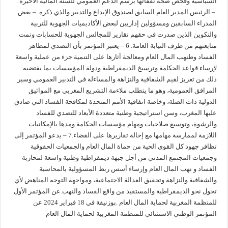
السياسية وفحص صحة نفقاتها برسم الدعم العمومي للسنة المالية الاخيرة .
.– الرئيس المدير العام السابق لصندوق الإيداع والتدبير والذي ذكره .– بعض
المدراء السابقين ومسؤولين إداريين لبعض الأكاديميات الجهوية للتربية
والتكوين الذين صدرت في حقهم تقارير للمجالس الجهوية للحسابات وتمت
متابعتهم من طرف النيابة العامة. 6 – يعتبر المؤتمر بأن التصدي لمظاهر
الفساد وطنهب المال العام ومعالجة آثارها على التنمية جزء من عملية واسعة
لإرساء قواعد الحكامة وترسيخ الديمقراطية ودولة المؤسسات بما يقتضيه
ذلك من تعزيز لقيم الشفافية والنزاهة والمساءلة في التدبير العمومي وسير
المرافق العمومية، وهو ما يتطلب ملاءمة التشريع المغربي مع المواثيق
الدولية ذات الصلة، وخاصة اتفاقية الأمم المتحدة لمكافحة الفساد التي صادق
عليها المغرب، وسن استراتيجية وطنية متعددة الأبعاد للتصدي للفساد
والرشوة، وتوسيع صلاحيات ومهام مؤسسات الحكامة ومدها بالإمكانيات
اللازمة لممارسة مهامها مع إحالة تقاريرها على القضاء.7 – يدعو المؤتمر إلى
تظافر جهود كل القوى الحية من حماة المال العام والجمعيات الحقوقية
وجمعيات المجتمع المدني من أجل جبهة ديمقراطية وطنية واسعة لمحاربة
الفساد و نهب المال العام وإرساء أسس ربط المسؤولية بالمحاسبة
والشفافية والنزاهة وتحقيق العدالة الاجتماعية، ومواجهة التوجه المناهض لأي
تحول نحو الديمقراطية والمستفيد من واقع الفساد والنهب.عن المؤتمر الأول
للمنظمة المغربية لحماية المال العام .بوزنيقة في 18 فبراير 2024 عن
المؤتمر الوطني الاستثنائي للمنظمة المغربية لحماية المال العام