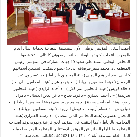
انتهت أشغال المؤتمر الوطني الأول للمنظمة المغربية لحماية المال العام
بالمغرب بانتخاب أجهزتها الوطنية والتقريرية وهي كالتالي:– 62 عضوا
المجلس الوطني ممثلة على صعيد 10 جهات مشاركة في المؤتمر . رئيس
المنظمة : ذ. محمد سقراطإضافة إلى 15 عضو بالمكتب التنفيدي أسمائهم
كالتالي : – ذ ابراهيم الذهبي (هيئة المحامين بالرباط ) .- ذ. عضراوي عبد
الرحمان ( هيئة المحامين بالرباط ) .- ذ بنهمو عزيز (هيئة المحامين بالرباط ) –
ذ خالد كويس ( هيئة المحامين بمراكش ) – ذ أحمد الزايدي ( هيئة المحامين
بخريبكة ) – ذ أحمد العماري – ذ فريد نعناع – ذ عز الدين العسال – ذ مراد
زيبوح (هيئة المحامين وجدة ) .-ذ محمد بن ساسي (هيئة المحامين الرباط ) .- ذ
دنيا رياض .- ذ عصام أربيب .- ذ فيصل امرزوك .(هيئة المحامين الرباط ) .- ذ
المختار العسولي (هيئة المحامين الدار البيضاء ) .- ذ. رشيد الفيزازي (هيئة
المحامين بالرباط ) .كما إنبثقت عن المؤتمر لجن فرعية وجهوية .وقد أصدرت
المنظمة بيانا لها والصادر عن المؤتمر الإستثنائي للمنظمة المغربية لحماية
المال العام ببوزنيقة أيام 16 و 17 و 18 2024 كان كالتالي :تحت شعار ”