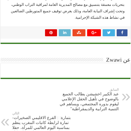
بتحريات معمقة بتنسيق مع مصالح المديرية العامة لمراقبة التراب الوطني،
وتحت إشراف النيابة العامة، وذلك بغرض توقيف جميع المتورطين الضالعين
في نشاط هذه الشبكة الإجرامية.
عن Zwawi
السابق
عبد الكبير اخشيشن يطالب الجميع
بالوضوح في تأهيل الحقل الإعلامي
ليقوم بدوره المجتمعي، ويساهم في
التنمية الترابية والديمقراطية”
التالي
بتمارة: : الفرع الاقليمي الصخيرات-
تمارة لرابطة كاتبات المغرب ينظم
بمناسبة اليوم العالمي للمرأة، حفلا