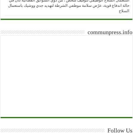
استعمال السلاح الوظيفي لتوقيف شخص ، من ذوي السوابق القضائية كان في
حالة اندفاع قوية، عرّض سلامة موظفي الشرطة لتهديد جدي ووشيك باستعمال
السلاح
communpress.info
Follow Us