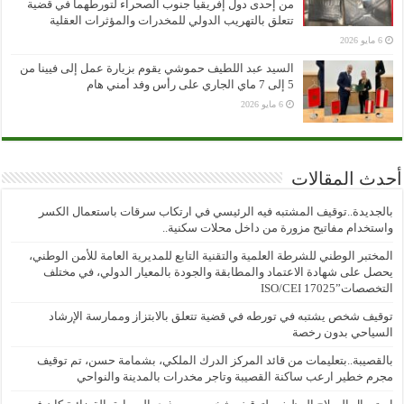
من إحدى دول إفريقيا جنوب الصحراء لتورطهما في قضية
تتعلق بالتهريب الدولي للمخدرات والمؤثرات العقلية
6 مايو 2026
السيد عبد اللطيف حموشي يقوم بزيارة عمل إلى فيينا من
5 إلى 7 ماي الجاري على رأس وفد أمني هام
6 مايو 2026
أحدث المقالات
بالجديدة..توقيف المشتبه فيه الرئيسي في ارتكاب سرقات باستعمال الكسر
واستخدام مفاتيح مزورة من داخل محلات سكنية..
المختبر الوطني للشرطة العلمية والتقنية التابع للمديرية العامة للأمن الوطني،
يحصل على شهادة الاعتماد والمطابقة والجودة بالمعيار الدولي، في مختلف
التخصصات”ISO/CEI 17025
توقيف شخص يشتبه في تورطه في قضية تتعلق بالابتزاز وممارسة الإرشاد
السياحي بدون رخصة
بالقصيبة..بتعليمات من قائد المركز الدرك الملكي، بشمامة حسن، تم توقيف
مجرم خطير ارعب ساكنة القصيبة وتاجر مخدرات بالمدينة والنواحي