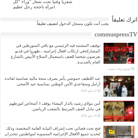
شعريا وفنيا تحت شعار “وراء “كل
امرأة ناجحة رجل عظيم
اترك تعليقاً
يجب أنت تكون
مسجل الدخول
لتضيف تعليقاً.
communpressTV
توقيف المشتبه فيه الرئيسي مع باقي المتورطين في
المشاركةفي ارتكاب افعال إجرامية..، ظهروا في فديو
يعرضون شخصا للعنف باستعمال السلاح الأبيض بالشارع
العام بالجديدة..
‏أسبوع واحد مضت
عبد اللطيف حموشي يأمر بصرف منحة مالية تضامنية لفائدة
أرامل ومتقاعدي الأمن الوطني بمناسبة عيد الأضحى
22 مايو 2026
أمن مولاي رشيد بالدار البيضاء يوقف 3 أشخاص لتورطهم
في تبادل العنف المرتبط بالشغب الرياضي.
10 مايو 2026
فتح بحث قضائي تحت إشراف النيابة العامة المختصة، وذلك
لتحديد جميع الأفعال الإجرامية المنسوبة لمواطنتين تنحدران