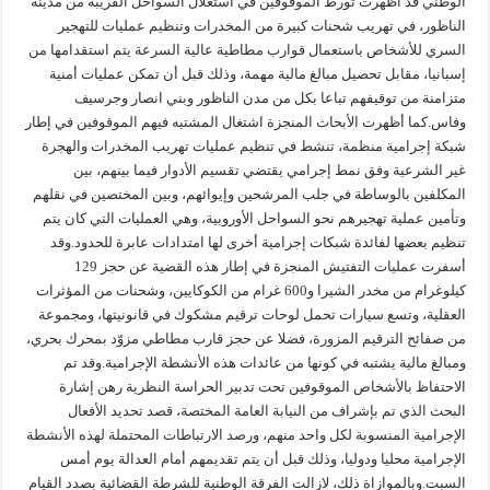
الوطني قد أظهرت تورط الموقوفين في استغلال السواحل القريبة من مدينة
الناظور، في تهريب شحنات كبيرة من المخدرات وتنظيم عمليات للتهجير
السري للأشخاص باستعمال قوارب مطاطية عالية السرعة يتم استقدامها من
إسبانيا، مقابل تحصيل مبالغ مالية مهمة، وذلك قبل أن تمكن عمليات أمنية
متزامنة من توقيفهم تباعا بكل من مدن الناظور وبني انصار وجرسيف
وفاس.كما أظهرت الأبحاث المنجزة اشتغال المشتبه فيهم الموقوفين في إطار
شبكة إجرامية منظمة، تنشط في تنظيم عمليات تهريب المخدرات والهجرة
غير الشرعية وفق نمط إجرامي يقتضي تقسيم الأدوار فيما بينهم، بين
المكلفين بالوساطة في جلب المرشحين وإيوائهم، وبين المختصين في نقلهم
وتأمين عملية تهجيرهم نحو السواحل الأوروبية، وهي العمليات التي كان يتم
تنظيم بعضها لفائدة شبكات إجرامية أخرى لها امتدادات عابرة للحدود.وقد
أسفرت عمليات التفتيش المنجزة في إطار هذه القضية عن حجز 129
كيلوغرام من مخدر الشيرا و600 غرام من الكوكايين، وشحنات من المؤثرات
العقلية، وتسع سيارات تحمل لوحات ترقيم مشكوك في قانونيتها، ومجموعة
من صفائح الترقيم المزورة، فضلا عن حجز قارب مطاطي مزوّد بمحرك بحري،
ومبالغ مالية يشتبه في كونها من عائدات هذه الأنشطة الإجرامية.وقد تم
الاحتفاظ بالأشخاص الموقوفين تحت تدبير الحراسة النظرية رهن إشارة
البحث الذي تم بإشراف من النيابة العامة المختصة، قصد تحديد الأفعال
الإجرامية المنسوبة لكل واحد منهم، ورصد الارتباطات المحتملة لهذه الأنشطة
الإجرامية محليا ودوليا، وذلك قبل أن يتم تقديمهم أمام العدالة يوم أمس
السبت.وبالموازاة ذلك، لازالت الفرقة الوطنية للشرطة القضائية بصدد القيام