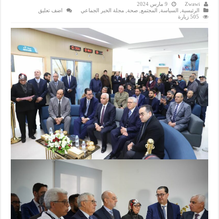
Zwawi
9 مارس 2024
الرئيسية
,
السياسة
,
المجتمع
,
صحة
,
مجلة الخبر الجماعي
اضف تعليق
505 زيارة