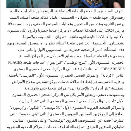
أشرف السيد وزير الصحة والحماية الاجتماعية، البروفيسور خالد آيت طالب،
رفقة والي جهة طنجة – تطوان – الحسيمة، عامل عمالة طنجة أصيلة، السيد
يونس التازي، وعدد من المنتخبين وفعاليات المجتمع المدني، يومه السبت 09
مارس 2024، على انطلاقة خدمات 27 مركزا صحيا حضريا وقرويا على مستوى
الأقاليم والعمالات التابعة لجهة طنجة – تطوان – الحسيمة ، ولاسيما
بشفشاون، الحسيمة، العرائش، طنجة أصيلة، تطوان، والمضيق الفنيدق. وتهم
هذه المنشآت 6 مراكز صحية حضرية من المستويين الأول والثاني على
مستوى عمالة طنجة-أصيلة، حيث يتعلق الأمر بكل من المراكز الصحية
الحضرية المستوى الأول “مرج بوطيب”، “لبرانس”، “ساحات طنجة PLACES
DES ARENES”، “مسنانة”، إضافة إلى المركز الصحي الحضري المستوى
الثاني “اكزناية”، والمركز الصحي الحضري المستوى الأول “المرسى” بأصيلة.
وبإقليم الحسيمة، تم إعطاء انطلاقة خدمات مركز تشخيص وعلاج الأمراض
التنفسية “بئر أنزران”، بالإضافة إلى 7 مراكز صحية حضرية وقروية
ومستوصف صحي، ويتعلق الأمر بكل من المركز الصحي الحضري المستوى
الأول “أجدير” والمركز الصحي الحضري المستوى الثاني “بئر أنزران”،
والمراكز الصحية القروية المستوى الأول “تالا يوسف”، “النكور”، و”إزمورن”
إضافة إلى المركزين الصحيين القرويين المستوى الثاني “بني حَذيفة”، “بني
عمارت” فضلا عن المستوصف القروي “توفيست”. وعلى مستوى عمالتي
تطوان والمضيق الفنيدق، تم إعطاء انطلاقة خدمات المراكز الصحية الحضرية