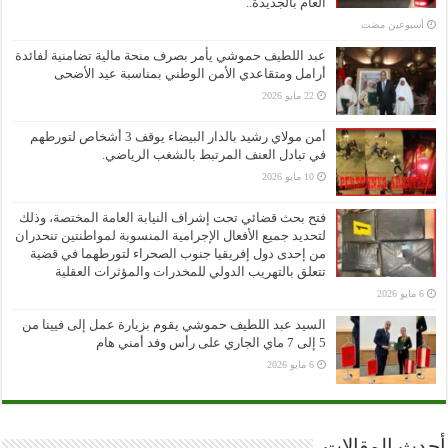
العام بالجديدة..
‏أسبوعين مضت
عبد اللطيف حموشي يأمر بصرف منحة مالية تضامنية لفائدة
أرامل ومتقاعدي الأمن الوطني بمناسبة عيد الأضحى
22 مايو 2026
أمن مولاي رشيد بالدار البيضاء يوقف 3 أشخاص لتورطهم
في تبادل العنف المرتبط بالشغب الرياضي.
10 مايو 2026
فتح بحث قضائي تحت إشراف النيابة العامة المختصة، وذلك
لتحديد جميع الأفعال الإجرامية المنسوبة لمواطنتين تنحدران
من إحدى دول إفريقيا جنوب الصحراء لتورطهما في قضية
تتعلق بالتهريب الدولي للمخدرات والمؤثرات العقلية
6 مايو 2026
السيد عبد اللطيف حموشي يقوم بزيارة عمل إلى فيينا من
5 إلى 7 ماي الجاري على رأس وفد أمني هام
6 مايو 2026
أحدث المقالات