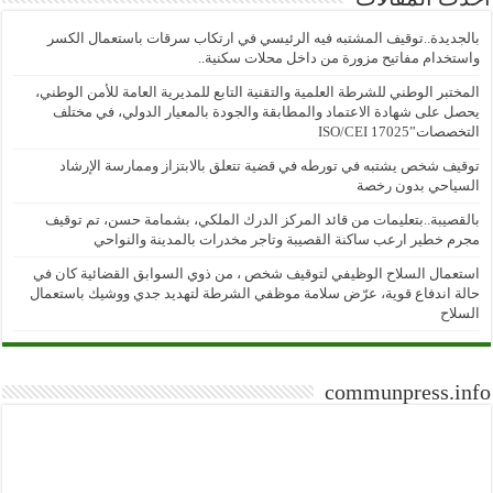
بالجديدة..توقيف المشتبه فيه الرئيسي في ارتكاب سرقات باستعمال الكسر
واستخدام مفاتيح مزورة من داخل محلات سكنية..
المختبر الوطني للشرطة العلمية والتقنية التابع للمديرية العامة للأمن الوطني،
يحصل على شهادة الاعتماد والمطابقة والجودة بالمعيار الدولي، في مختلف
التخصصات”ISO/CEI 17025
توقيف شخص يشتبه في تورطه في قضية تتعلق بالابتزاز وممارسة الإرشاد
السياحي بدون رخصة
بالقصيبة..بتعليمات من قائد المركز الدرك الملكي، بشمامة حسن، تم توقيف
مجرم خطير ارعب ساكنة القصيبة وتاجر مخدرات بالمدينة والنواحي
استعمال السلاح الوظيفي لتوقيف شخص ، من ذوي السوابق القضائية كان في
حالة اندفاع قوية، عرّض سلامة موظفي الشرطة لتهديد جدي ووشيك باستعمال
السلاح
communpress.info