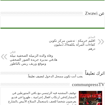
عن Zwawi
السابق
اقليم خريبكة : تدشين مركز تكوين
كفاءات المرأة بكلفة2.29مليون
درهم
التالي
وفاة والدة الزميلة الصحفية نبيلة
هادفي مديرة جريدة العبور الصحفي
وموقع وريف ريس بالناظور
اترك تعليقاً
يجب أنت تكون
مسجل الدخول
لتضيف تعليقاً.
communpressTV
توقيف المشتبه فيه الرئيسي مع باقي المتورطين في
المشاركةفي ارتكاب افعال إجرامية..، ظهروا في فديو
يعرضون شخصا للعنف باستعمال السلاح الأبيض بالشارع