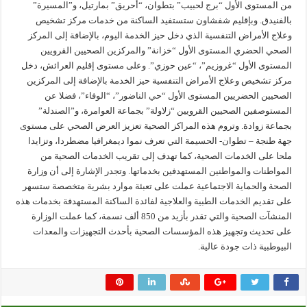
من المستوى الأول “برج لحبيب” بتطوان، “أحريق” بمارتيل، و”المسيرة”
بالفنيدق. وبإقليم شفشاون ستستفيد الساكنة من خدمات مركز تشخيص
وعلاج الأمراض التنفسية الذي دخل حيز الخدمة اليوم، بالإضافة إلى المركز
الصحي الحضري المستوى الأول “خزانة” والمركزين الصحيين القرويين
المستوى الأول “غروزيم”، “عين حوزي”. وعلى مستوى إقليم العرائش، دخل
مركز تشخيص وعلاج الأمراض التنفسية حيز الخدمة بالإضافة إلى المركزين
الصحيين الحضريين المستوى الأول “حي الناضور”، “الوفاء”، فضلا عن
المستوصفين الصحيين القرويين “زلاولة” بجماعة العوامرة، و”الصندلة”
بجماعة زوادة. وتروم هذه المراكز الصحية تعزيز العرض الصحي على مستوى
جهة طنجة – تطوان- الحسيمة التي تعرف نموا ديمغرافيا مضطردا، وتزايدا
ملحا على الخدمات الصحية، كما تهدف إلى تقريب الخدمات الصحية من
المواطنات والمواطنين المستهدفين بخدماتها. وتجدر الإشارة إلى أن وزارة
الصحة والحماية الاجتماعية عملت على تعبئة موارد بشرية متخصصة ستسهر
على تقديم الخدمات الطبية والعلاجية لفائدة الساكنة المستهدفة بخدمات هذه
المنشآت الصحية والتي تقدر بأزيد من 850 ألف نسمة، كما عملت الوزارة
على تحديث وتجهيز هذه المؤسسات الصحية بأحدث التجهيزات والمعدات
البيوطبية ذات جودة عالية.